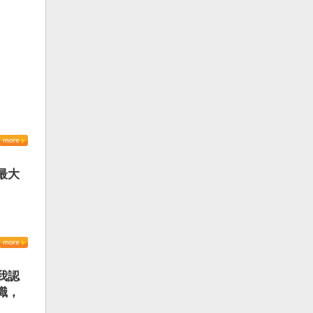
最大
我認
識，