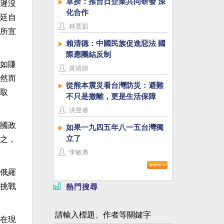
卓揆：推台日企業共同研發 深
遲沒
化合作
廷自
林薏茹
所宣
賴清德：中國民族促進惡法 國
際應團結反制
如賺
黃靖媗
然而
從熊本震災看台灣防災：避難
取
不只是撤離，更是生活保障
洪昱睿
國政
如果一九四五年八一五台灣獨
立了
之，
李敏勇
俄羅
挑戰
熱門搜尋
請輸入標題、作者等關鍵字
在現