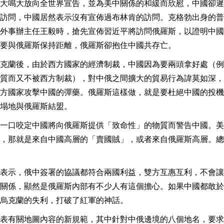
大鳴大放向全世界宣告，並為美中關係的和緩而欣慰，中國卻遲
訪問，中國居然表示沒有宣佈過布林肯的訪問。克格勃出身的普
外事辦主任王毅時，搶先宣佈習近平將訪問俄羅斯，以證明中國
要與俄羅斯保持距離，俄羅斯卻抱住中國共存亡。
克蘭後，由於西方國家的經濟制裁，中國因為要兩頭拿好處（例
質而又不被西方制裁），對中俄之間擴大的貿易行為諱莫如深，
方國家攻擊中國的彈藥。俄羅斯這樣做，就是要杜絕中國的投機
塌地與俄羅斯結盟。
一口咬定中國將向俄羅斯提供「致命性」的物質而警告中國。美
，那就是來自中國高層的「賣國賊」，或者來自俄羅斯高層。總
表示，俄中簽署的協議都符合兩國利益，雙方互惠互利，不會讓
關係，顯然是俄羅斯內部有不少人有這個擔心。如果中國都敢於
烏克蘭的失利，打破了紅軍的神話。
表有關地圖內容的新規範，其中針對中俄邊境的八個地名，要求