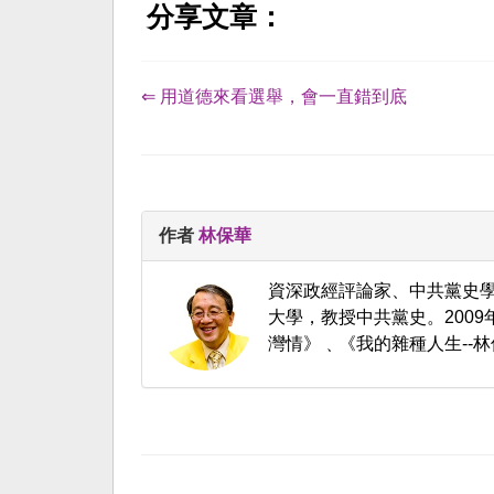
分享文章：
⇐ 用道德來看選舉，會一直錯到底
作者
林保華
資深政經評論家、中共黨史
大學，教授中共黨史。200
灣情》﹑《我的雜種人生--林