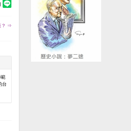
？ ⇒
師範
的台