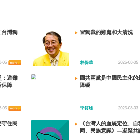
五台灣獨
習獨裁的難處和大清洗
8-05
林保華
2026-08-05
災：避難
國共兩黨是中國民主化的
活保障
障礙
8-05
李筱峰
2026-08-03
要守住民
《台灣人的血統定位、自
同、民族意識》—凝聚共
建立台灣國族認同