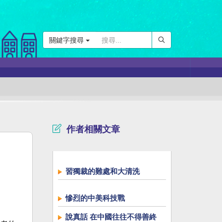
關鍵字搜尋
作者相關文章
習獨裁的難處和大清洗
慘烈的中美科技戰
說真話 在中國往往不得善終