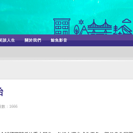
笑談人生
關於我們
鯨魚影音
胎
數：1666