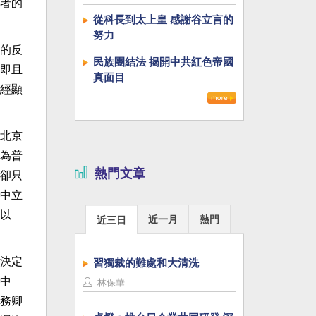
者的
從科長到太上皇 感謝谷立言的
努力
的反
民族團結法 揭開中共紅色帝國
即且
真面目
經顯
北京
為普
熱門文章
卻只
中立
以
近一月
熱門
近三日
決定
習獨裁的難處和大清洗
中
林保華
務卿