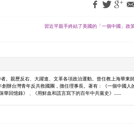
習近平親手終結了美國的「一個中國」政策
學者。親歷反右、大躍進、文革各項政治運動。曾任教上海華東
9年創辦台灣青年反共救國團，擔任理事長。著有﹕《一個中國人
保華回憶錄》﹑《用鮮血和謊言寫下的百年中共黨史》......