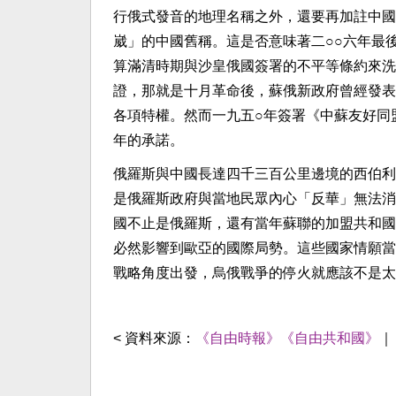
行俄式發音的地理名稱之外，還要再加註中國
崴」的中國舊稱。這是否意味著二○○六年最
算滿清時期與沙皇俄國簽署的不平等條約來洗
證，那就是十月革命後，蘇俄新政府曾經發表
各項特權。然而一九五○年簽署《中蘇友好同
年的承諾。
俄羅斯與中國長達四千三百公里邊境的西伯利
是俄羅斯政府與當地民眾內心「反華」無法消
國不止是俄羅斯，還有當年蘇聯的加盟共和國
必然影響到歐亞的國際局勢。這些國家情願當
戰略角度出發，烏俄戰爭的停火就應該不是太
< 資料來源：
《自由時報》《自由共和國》