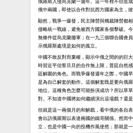
俄羅斯入侵烏克蘭一週年。這一年裡不但造成
俄中兩國，即使以合作對抗西方國家為主，彼
顯然，戰爭一爆發，民主陣營與獨裁陣營都相
侵略統一戰線，避免被西方國家各個擊破。今
無條件從烏克蘭撤軍；在一九三個聯合國會員
示俄羅斯處境是如何的孤立。
中國不敢反對而棄權，顯示中俄之間的的巨大
時習近平信誓旦旦的合作無上限，普廷自然感
廷解圍的角色。而戰爭爆發週年之際，中國早
是為自己解套的動作。這個解套既是要向俄羅
地位。這種角色怎麼可能扮演成功？所以草草
對。不知道中國將如何繼續演出這場戲？還是
但就是這一兩個月的和解戲，看中俄的各自表
會出訪俄羅斯以表達兩國的鐵哥關係。然而中
立，也是中國一向的投機作風使然；那就是一