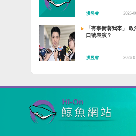
洪昱睿
2026-0
「有事衝著我來」 政
口號表演？
洪昱睿
2026-0