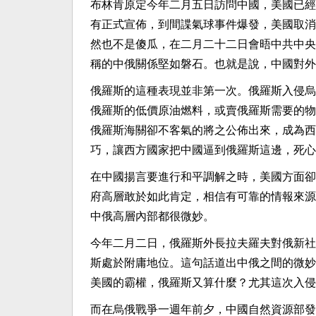
布林肯原定今年二月五日訪問中國，美國已經
有正式宣佈，到間諜氣球事件爆發，美國取消
然也不是傻瓜，在二月二十二日會晤中共中央
稱的中俄關係堅如磐石。也就是說，中國對外
俄羅斯的這種表現並非第一次。俄羅斯入侵烏
俄羅斯的低價原油燃料，或賣俄羅斯需要的物
俄羅斯海關卻不客氣的將之公佈出來，成為西
巧，讓西方國家把中國逼到俄羅斯這邊，死心
在中國揚言要進行和平調解之時，美國方面卻
府高層敢於如此肯定，相信有可靠的情報來源
中俄高層內部都很微妙。
今年二月二日，俄羅斯外長拉夫羅夫對俄新社
斯處於附庸地位。這句話道出中俄之間的微妙
美國的霸權，俄羅斯又算什麼？尤其這次入侵
而在烏俄戰爭一週年前夕，中國自然資源部發