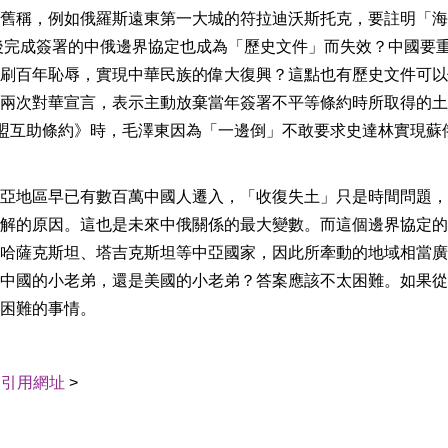
舊稱，例如俄羅斯遠東第一大城的符拉迪沃斯托克，要註明「海
後完成簽署的中俄邊界協定也成為「歷史文件」而失效？中國要
刷百年恥辱，實現中華民族的偉大復興？這點也有歷史文件可以
兩次對華宣言，表示主動放棄當年簽署不平等條約時所取得的土
盟互助條約》時，毛澤東因為「一邊倒」不敢要求史達林實現蘇
亞地區早已有數百萬中國人遷入，「收復失土」只是時間問題，
解的原因。這也是未來中俄關係的最大變數。而這個邊界協定的
哈薩克斯坦、塔吉克斯坦等中亞國家，因此所牽動的地域相當廣
中國的小老弟，還是美國的小老弟？答案應該不太困難。如果從
困難的事情。
｜
引用網址
>