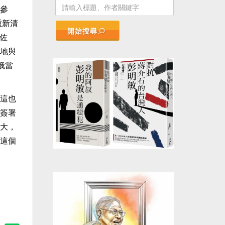
參
重新清
開始搜尋
佐
地與
俄當
這也
簽署
大，
這個