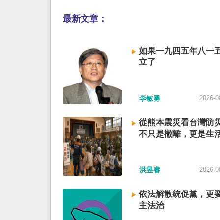
最新文章：
如果一九四五年八一
立了
李敏勇
2026-0
從熊本震災看台灣防
不只是撤離，更是生
洪昱睿
2026-0
依法解散統促黨，更
主法治