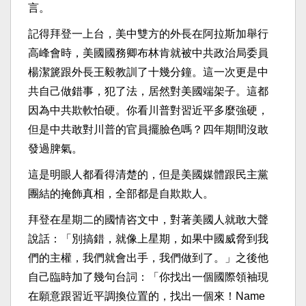
言。
記得拜登一上台，美中雙方的外長在阿拉斯加舉行
高峰會時，美國國務卿布林肯就被中共政治局委員
楊潔篪跟外長王毅教訓了十幾分鐘。這一次更是中
共自己做錯事，犯了法，居然對美國端架子。這都
因為中共欺軟怕硬。你看川普對習近平多麼強硬，
但是中共敢對川普的官員擺臉色嗎？四年期間沒敢
發過脾氣。
這是明眼人都看得清楚的，但是美國媒體跟民主黨
團結的掩飾真相，全部都是自欺欺人。
拜登在星期二的國情咨文中，對著美國人就敢大聲
說話：「別搞錯，就像上星期，如果中國威脅到我
們的主權，我們就會出手，我們做到了。」之後他
自己臨時加了幾句台詞：「你找出一個國際領袖現
在願意跟習近平調換位置的，找出一個來！Name