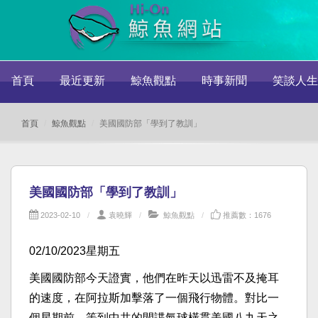
首頁
最近更新
鯨魚觀點
時事新聞
笑談人生
首頁
鯨魚觀點
美國國防部「學到了教訓」
美國國防部「學到了教訓」
2023-02-10
袁曉輝
鯨魚觀點
推薦數：1676
02/10/2023星期五
美國國防部今天證實，他們在昨天以迅雷不及掩耳
的速度，在阿拉斯加擊落了一個飛行物體。對比一
個星期前，等到中共的間諜氣球橫貫美國八九天之