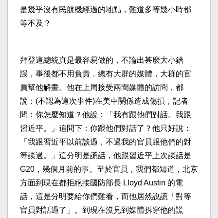
是幾乎沒有民航機經過的地點，難道多等幾小時都
等不及？
拜登這總統真是最容易做的，不論出甚麼大小錯
誤，事後都不用負責，總有大群的媒體，大群的官
員幫他解畫。他在上周接受兩間媒體的訪問，都
說：(不認為這次事件)在美中關係造成傷損，記者
問：你怎麼知道？他說：「我有跟他們對話。我跟
習近平。」追問下：你跟他們對話了？他只好說：
「我跟習近平以前談過，不過我的官員跟他們的對
等談過。」這分明是謊話，他跟習近平上次談話是
G20，幾個月前的事。至於官員，我們都知道，北京
方面到現在都拒絕接國防部長 Lloyd Austin 的電
話，這是分明要給你們難看，而他居然說謊「對等
官員對話過了」。到現在沒見到媒體拆穿他的謊