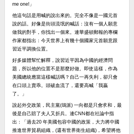
me one!」
他這句話是用喊的說出來的。完全不像是一國元首
說的話。好像是街頭流氓的喊話：沒有一個人願意
做我的對手，你找出一個來。連華盛頓郵報的專欄
作家都指出：今天世界上有幾十個國家元首願意跟
習近平調換位置。
好多媒體幫忙解釋，說習近平因為中國的經濟問
題，所以他的位置不是那麼好做。即使這樣，作為
美國總統應當這樣喊話嗎？自己一再失利，卻只會
在口頭上賣乖。頭破血流了，還要高喊「我贏
了。」
說起外交政策，民主黨(鴿派) 一向都是只會求和，最
後是自己賠了夫人又折兵。連CNN都在社論中指
出：「過去20 年美國包容中國的政策，大力將中國
推進世界貿易組織，(還有世界衛生組織)，希望將他