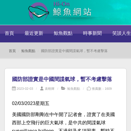
首頁
最近更新
鯨魚觀點
時事新聞
笑談人生
首頁
鯨魚觀點
國防部證實是中國間諜氣球，暫不考慮擊落
國防部證實是中國間諜氣球，暫不考慮擊落
2023-02-03
袁曉輝
鯨魚觀點
推薦數：1609
02/03/2023星期五
美國國防部剛剛在中午開了記者會，證實了在美國
西部上空飛行的巨大氣球，是中共的間諜氣球
surveillance balloon，不過顧及多項因素，暫時不