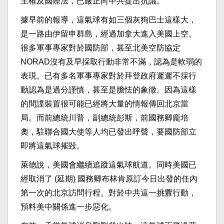
主權及國際法，已嚴正向中共提出抗議。
據早前的報導，這氣球有如三個灰狗巴士這樣大，
是一路由伊留申群島，經過加拿大進入美國上空。
很多軍事專家對於國防部，甚至北美空防協定
NORAD沒有及早採取行動非常不滿，認為是軟弱的
表現。已有多名軍事專家對於拜登政府遲遲不採行
動認為是過分謹慎，甚至是膽怯的象徵。因為這樣
的間諜裝置很可能已經將大量的情報傳回北京當
局。而前總統川普，副總統彭斯，前國務卿龐培
奧，駐聯合國大使等人均已發出呼聲，要國防部立
即將這氣球摧毀。
萊德說，美國會繼續追蹤這氣球航道。同時美國已
經取消了 (延期) 國務卿布林肯原訂今日出發的任內
第一次的北京訪問行程。對於中共這一挑釁行動，
預料美中關係進一步惡化。