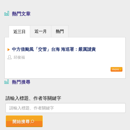
熱門文章
近一月
熱門
近三日
中方借颱風「交管」台海 海巡署：嚴厲譴責
邱俊福
熱門搜尋
請輸入標題、作者等關鍵字
開始搜尋