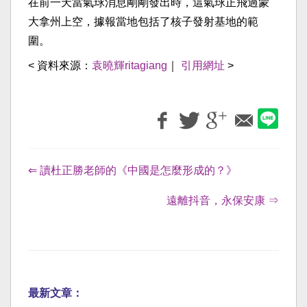
在前一天當氣球消息剛剛發出時，這氣球正飛過蒙
大拿州上空，據報當地包括了核子發射基地的範
圍。
< 資料來源：
袁曉輝ritagiang
｜
引用網址
>
⇐ 讀杜正勝老師的《中國是怎麼形成的？》
遠離抖音，永保安康 ⇒
最新文章：