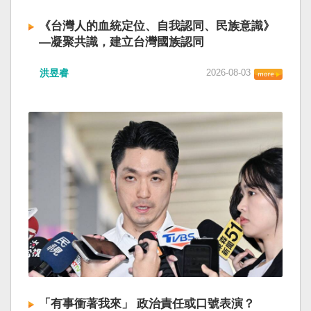
《台灣人的血統定位、自我認同、民族意識》
—凝聚共識，建立台灣國族認同
洪昱睿
2026-08-03
「有事衝著我來」 政治責任或口號表演？