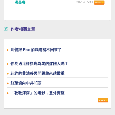
洪昱睿
2026-07-30
作者相關文章
川普跟 Fox 的鴻溝補不回來了
你見過這樣指鹿為馬的媒體人嗎？
紐約的非法移民問題越來越嚴重
好萊塢向中共叩頭
「乾乾淨淨」的電影，意外賣座