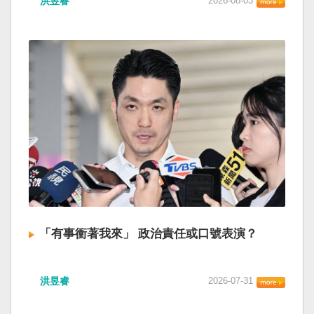
洪昱睿
2026-08-03
「有事衝著我來」 政治責任或口號表演？
洪昱睿
2026-07-31