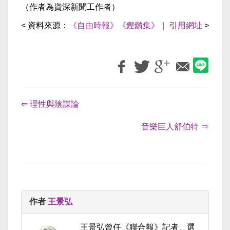
（作者為資深新聞工作者）
< 資料來源：
《自由時報》《鏗鏘集》
｜
引用網址
>
⇐ 理性與陰謀論
音樂巨人舒伯特 ⇒
作者
王景弘
王景弘曾任《聯合報》記者、選