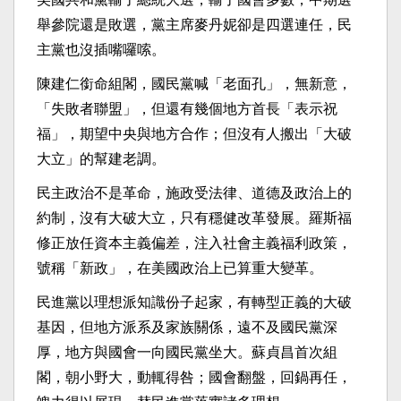
舉參院還是敗選，黨主席麥丹妮卻是四選連任，民
主黨也沒插嘴囉嗦。
陳建仁銜命組閣，國民黨喊「老面孔」，無新意，
「失敗者聯盟」，但還有幾個地方首長「表示祝
福」，期望中央與地方合作；但沒有人搬出「大破
大立」的幫建老調。
民主政治不是革命，施政受法律、道德及政治上的
約制，沒有大破大立，只有穩健改革發展。羅斯福
修正放任資本主義偏差，注入社會主義福利政策，
號稱「新政」，在美國政治上已算重大變革。
民進黨以理想派知識份子起家，有轉型正義的大破
基因，但地方派系及家族關係，遠不及國民黨深
厚，地方與國會一向國民黨坐大。蘇貞昌首次組
閣，朝小野大，動輒得咎；國會翻盤，回鍋再任，