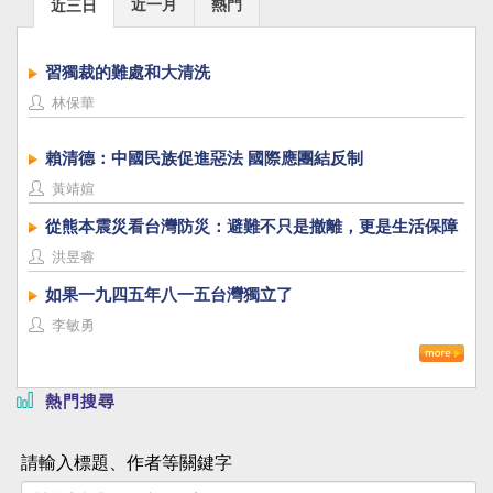
近一月
熱門
近三日
習獨裁的難處和大清洗
林保華
賴清德：中國民族促進惡法 國際應團結反制
黃靖媗
從熊本震災看台灣防災：避難不只是撤離，更是生活保障
洪昱睿
如果一九四五年八一五台灣獨立了
李敏勇
熱門搜尋
請輸入標題、作者等關鍵字