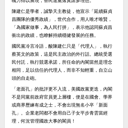
魄力得以展現，替民進黨落實諸多理想。
陳建仁是學者，誠摯天主教徒，他宣示「延續蘇貞
昌團隊的優秀政績」，世代合作，用人唯才唯賢，
「為國家做事，為人民打拼」，表示他認同蘇貞昌
衝出的政績，也瞭解持續穩健發展的任務。
國民黨冷言冷語，酸陳建仁只是「代理人」，執行
蔡英文的政策，這是民主政治的外行話。總統受選
民付託，執行競選承諾，所任命的內閣當然是理念
相同，足以信任的代理人，而非不知輕重，自立山
頭的自走砲。
「老面孔」的批評更不入流，美國政黨更迭，內閣
不是同黨前政府官員更上層樓，便是在國會、學界
或商界歷練有成之士，不會出現無名小卒「新面
孔」。企業老闆都不會用自己子女平步青雲當經
理，何況管理國政大事的閣員！