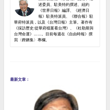
述委員、駐美特約撰述、紐約
《世界日報》編譯、《經濟日
報》駐美特派員、《聯合報》駐
華府特派員，以及《台灣日報》主筆。著作有
《採訪歷史:從華府檔案看台灣》、《杜勒斯與
台灣命運》……。目前每週在《自由時報》撰
寫〈鏗鏘集〉專欄。
最新文章：