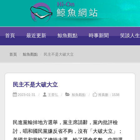
首頁
最近更新
鯨魚觀點
時事新聞
笑談人生
首頁
鯨魚觀點
民主不是大破大立
民主不是大破大立
2023-01-31
王景弘
鯨魚觀點
推薦數：1538
民進黨輸掉地方選舉，黨主席請辭，黨內批評檢
討，唱和國民黨嫌反省不夠，沒有「大破大立」；
美國共和黨輸了總統大選，輸了國會多數，中期選