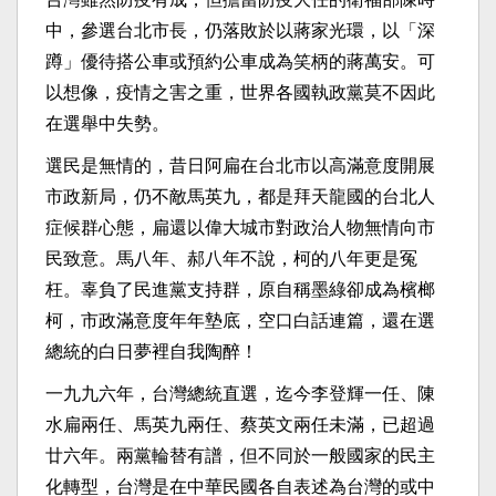
中，參選台北市長，仍落敗於以蔣家光環，以「深
蹲」優待搭公車或預約公車成為笑柄的蔣萬安。可
以想像，疫情之害之重，世界各國執政黨莫不因此
在選舉中失勢。
選民是無情的，昔日阿扁在台北市以高滿意度開展
市政新局，仍不敵馬英九，都是拜天龍國的台北人
症候群心態，扁還以偉大城市對政治人物無情向市
民致意。馬八年、郝八年不說，柯的八年更是冤
枉。辜負了民進黨支持群，原自稱墨綠卻成為檳榔
柯，市政滿意度年年墊底，空口白話連篇，還在選
總統的白日夢裡自我陶醉！
一九九六年，台灣總統直選，迄今李登輝一任、陳
水扁兩任、馬英九兩任、蔡英文兩任未滿，已超過
廿六年。兩黨輪替有譜，但不同於一般國家的民主
化轉型，台灣是在中華民國各自表述為台灣的或中