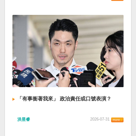
「有事衝著我來」 政治責任或口號表演？
洪昱睿
2026-07-31