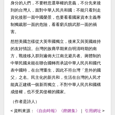
身分的人們，不要輕忽選舉權的意義，不分先來後
到的台灣人，面對中華人民共和國：不能只看到走
資化後那一面中國榮景，也要看看國家資本主義專
制獨裁那一面的危險，看看窮兵黷武那一面的禍
害。
想想美國怎樣從大英帝國獨立，後來又與英國維持
的友好情誼。台灣的族裔早期來自明清時期的南
方，戰後移入群則遍佈大江南北避共者。蔣體制的
中華民國未能在聯合國轉而承認中華人民共和國代
表中國時，在台灣重生，因此不符台灣「意外的國
父」之名。民主化的新共和，生活在台灣的人民才
能真正建構一個新而獨立，不對中華人民共和國構
成侵權，也不受其侵權的國家。
（作者是詩人）
< 資料來源：
《自由時報》《鏗鏘集》
｜
引用網址
>