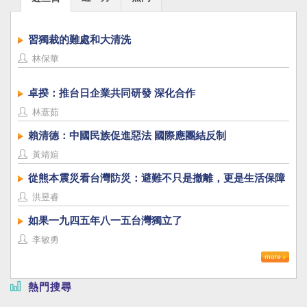
習獨裁的難處和大清洗
林保華
卓揆：推台日企業共同研發 深化合作
林薏茹
賴清德：中國民族促進惡法 國際應團結反制
黃靖媗
從熊本震災看台灣防災：避難不只是撤離，更是生活保障
洪昱睿
如果一九四五年八一五台灣獨立了
李敏勇
熱門搜尋