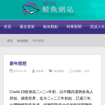
首頁
最近更新
鯨魚觀點
時事新聞
笑談人生
首頁
鯨魚觀點
新年想想
新年想想
2023-01-04
李敏勇
鯨魚觀點
推薦數：1520
Covid-19疫病自二○二○年初，以中國武漢肺炎為人
所知、禍害世界，迄今二○二三年初始，已過三年。
台灣雖然防疫有成，但擔當防疫大任的衛福部陳時