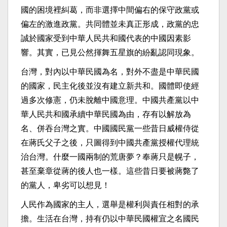
國的困境裡糾葛，而非選擇中間偏右的保守政黨或
偏左的激進政黨。共同體並未真正形成，政黨的忠
誠於國家受到中華人民共和國代表的中國因素影
響。其實，已見公然揮舞五星旗的紛亂認同現象。
台灣，對內以中華民國為名，對外不盡是中華民國
的國家，民主化後並沒有建立新共和。國體即使經
過多次修憲，仍未脫離中國意理。中國共產黨以中
華人民共和國承續中華民國為由，存有以解放為
名、併吞台灣之實。中國國民黨一些昔日威權侍從
在蔣氏父子之後，只圖得到中國共產黨授權代理統
治台灣。什麼一國兩制的荒唐夢？奉蔣只是幌子，
甚至棄章從蔣的後人也一樣。這些昔日要被蔣斃了
的黨人，卑劣可以想見！
人民作為國家的主人，選舉是權利與責任相對的承
擔。生活在台灣，持有仍以中華民國權宜之名國民