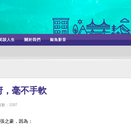
笑談人生
關於我們
鯨魚影音
府，毫不手軟
數：1597
張之豪，因為：