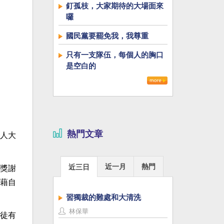
釘孤枝，大家期待的大場面來
囉
國民黨要罷免我，我尊重
只有一支隊伍，每個人的胸口
是空白的
熱門文章
人大
近一月
熱門
近三日
誇獎謝
藉自
習獨裁的難處和大清洗
林保華
徒有