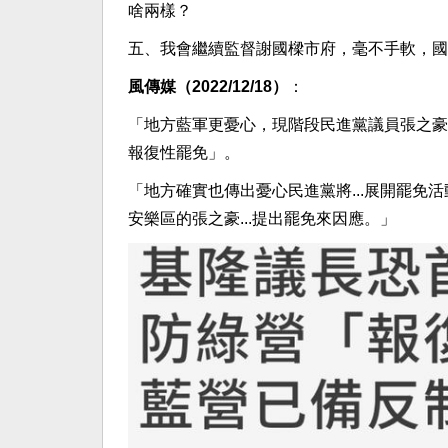
啥兩樣？
五、我會繼續監督謝國樑市府，毫不手軟，國
風傳媒（2022/12/18）
：
「
地方藍軍更憂心，現階段民進黨議員張之豪等
報復性罷免」。
「地方確實也傳出憂心民進黨將...展開罷免活動...
安樂區的張之豪...提出罷免來因應
。」