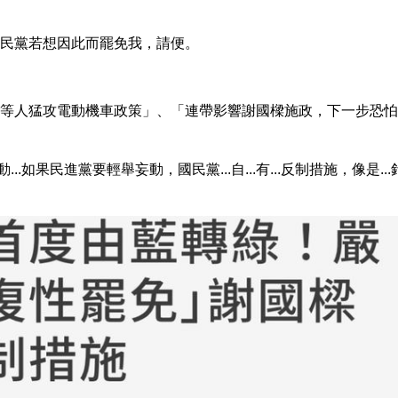
民黨若想因此而罷免我，請便。
人猛攻電動機車政策」、「連帶影響謝國樑施政，下一步恐怕...遭
如果民進黨要輕舉妄動，國民黨...自...有...反制措施，像是...針對