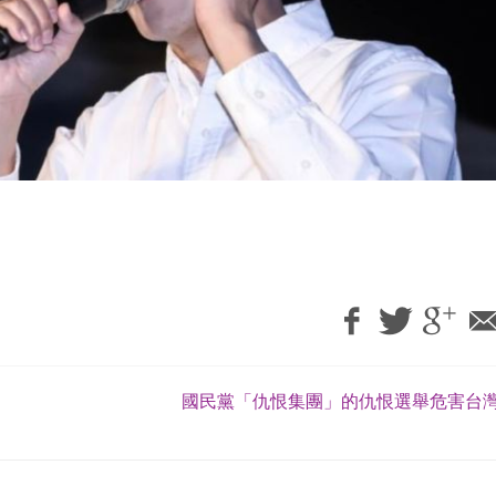
國民黨「仇恨集團」的仇恨選舉危害台灣