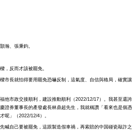
顥瀚、張秉鈞。
樑，反而才該被罷免。
樑市長就怕得要用罷免恐嚇反制，這氣度、自信與格局，確實讓
市政交接順利，建設推動順利（2022/12/17）。我甚至還
慶證券董事長的產發處長林鼎超先生，我就稱讚「看來也是個憑
」（2022/12/4）。
先喊自己要被罷免，這跟製造假車禍，再索賠的中国碰瓷敲詐之