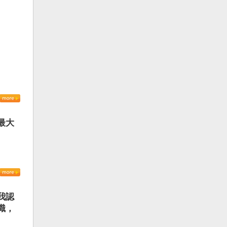
最大
我認
識，