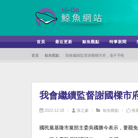
首頁
最近更新
鯨魚觀點
時事新聞
首頁
鯨魚觀點
我會繼續監督謝國樑市府，毫不手軟
我會繼續監督謝國樑市
2022-12-18
張之豪
鯨魚觀點
推薦
國民黨基隆市黨部主委吳國勝今表示，要罷免