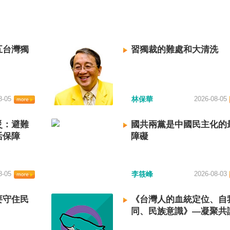
五台灣獨
習獨裁的難處和大清洗
8-05
林保華
2026-08-05
災：避難
國共兩黨是中國民主化的
活保障
障礙
8-05
李筱峰
2026-08-03
要守住民
《台灣人的血統定位、自
同、民族意識》—凝聚共
建立台灣國族認同