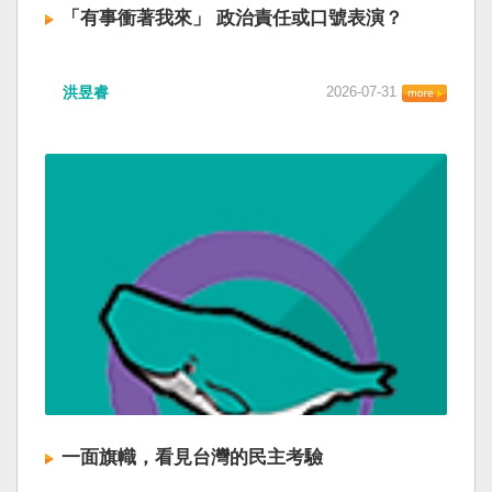
「有事衝著我來」 政治責任或口號表演？
洪昱睿
2026-07-31
一面旗幟，看見台灣的民主考驗