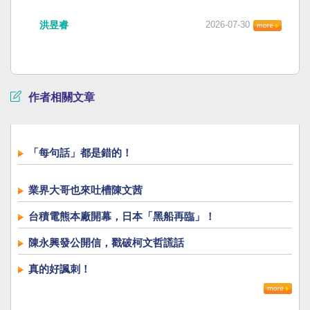
洪昱睿
2026-07-30
作者相關文章
「每句話」都是錯的！
業界大哥也來吐槽陳文茜
台積電熊本廠開幕，日本「黑船再臨」！
陳永興發公開信，戳破柯文哲謊話
真的好諷刺！