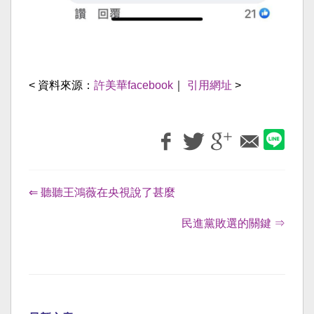
< 資料來源：
許美華facebook
｜
引用網址
>
⇐ 聽聽王鴻薇在央視說了甚麼
民進黨敗選的關鍵 ⇒