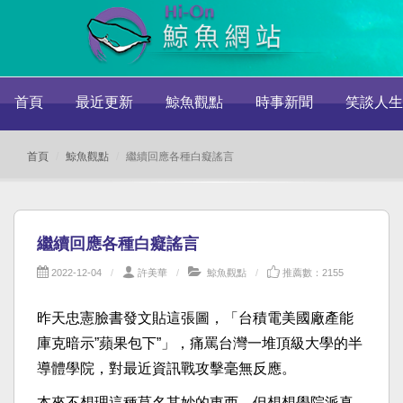
首頁
最近更新
鯨魚觀點
時事新聞
笑談人生
首頁
鯨魚觀點
繼續回應各種白癡謠言
繼續回應各種白癡謠言
2022-12-04
許美華
鯨魚觀點
推薦數：2155
昨天忠憲臉書發文貼這張圖，「台積電美國廠產能
庫克暗示”蘋果包下”」，痛罵台灣一堆頂級大學的半
導體學院，對最近資訊戰攻擊毫無反應。
本來不想理這種莫名其妙的東西，但想想學院派真