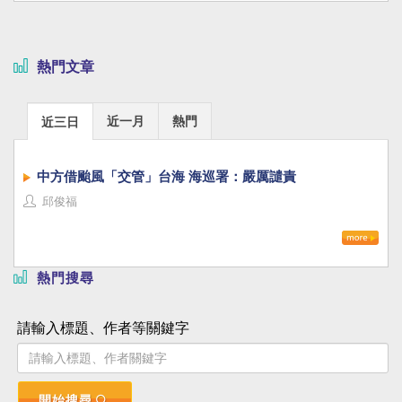
熱門文章
近一月
熱門
近三日
中方借颱風「交管」台海 海巡署：嚴厲譴責
邱俊福
熱門搜尋
請輸入標題、作者等關鍵字
開始搜尋