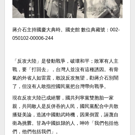
蔣介石主持國慶大典時。國史館 數位典藏號：002-
050102-00006-244
「反攻大陸」是發動戰爭，破壞和平；敗軍有人主
戰，要「打回去」，台灣人並沒有這種誘因。有骨
氣的外省人如雷震，敢說反攻無望，勸蔣介石別鬧
了，但沒有人敢指控國民黨把台灣帶向戰爭。
現在反攻大陸已成絕響，國共列寧黨雙胞胎一家
親，共同敵人是反併吞的人民，國民黨配合中共散
播疑美論，造謠中國動武時機，因果倒置，誣蔑自
衛為挑釁。甘為中國奴隸的人，呻吟「我們包括他
們，他們包括我們」。