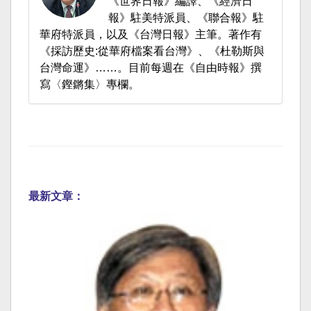
《世界日報》編譯、《經濟日
報》駐美特派員、《聯合報》駐
華府特派員，以及《台灣日報》主筆。著作有
《採訪歷史:從華府檔案看台灣》、《杜勒斯與
台灣命運》……。目前每週在《自由時報》撰
寫〈鏗鏘集〉專欄。
最新文章：