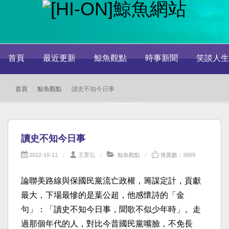
首頁
最近更新
鯨魚觀點
時事新聞
笑談人生
首頁
鯨魚觀點
讀史不知今日事
讀史不知今日事
2022-10-11
王景弘
鯨魚觀點
推薦數：3669
論聯美路線與保國民黨流亡政權，籌謀定計，貢獻
最大，下場最慘的是葉公超，他感懷詩的「金
句」：「讀史不知今日事，聞歌不似少年時」。走
過那個年代的人，對比今昔國民黨嘴臉，不免長