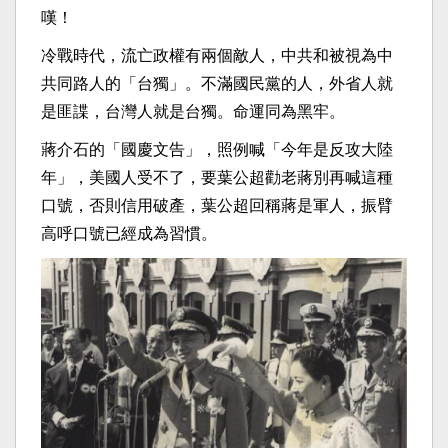
嘆！
冷戰時代，流亡政權有兩個敵人，中共和被視為中
共同路人的「台獨」。不滿國民黨的人，外省人就
是匪諜，台灣人就是台獨。命運同為黑牢。
蔣介石的「國慶文告」，照例喊「今年是反攻大陸
年」，美國人受不了，要葉公超勸老蔣別再喊這種
口號，否則信用破產，葉公超回稱蔣是軍人，振臂
高呼口號已經成為習慣。