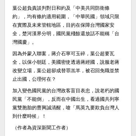
葉公超負責談判對日和約及「中美共同防衛條
約」，均有條約適用範圍，「中華民國」領域只限
在實際及未來管轄地區，目的在保障台灣國家安
全，楚河漢界分明，國民黨殘餘還放話不能稱「台
灣國慶」。
因為外蒙入聯案，蔣介石寧可玉碎，葉公超要瓦
全，以保小朝廷，美國密使透過蔣經國，說服老蔣
改變立場，葉公超卻成替罪羔羊，被召回免職並禁
止出國，公理何在？
加入變色國民黨的台灣政客盲目表忠，說老朽的國
民黨「不能倒」，反而在中國出生，看過國共列寧
黨雙胞胎的曹興誠清醒，嗆「馬英九要欺負台灣人
到什麼時候」！
（作者為資深新聞工作者）