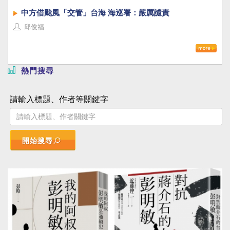
中方借颱風「交管」台海 海巡署：嚴厲譴責
邱俊福
熱門搜尋
請輸入標題、作者等關鍵字
開始搜尋