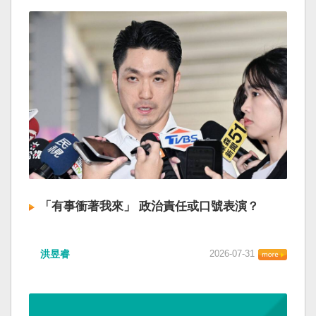
「有事衝著我來」 政治責任或口號表演？
洪昱睿
2026-07-31