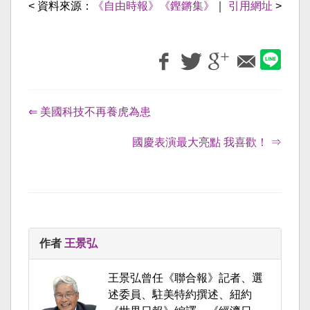
< 資料來源：
《自由時報》《鏗鏘集》
｜
引用網址
>
⇐ 美國科技不再養虎為患
國慶表演最大亮點 我喜歡！ ⇒
作者
王景弘
王景弘曾任《聯合報》記者、選
述委員、駐美特約撰述、紐約