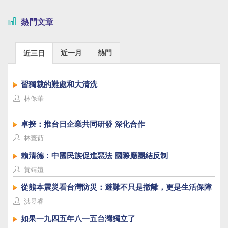
熱門文章
近一月
熱門
近三日
習獨裁的難處和大清洗
林保華
卓揆：推台日企業共同研發 深化合作
林薏茹
賴清德：中國民族促進惡法 國際應團結反制
黃靖媗
從熊本震災看台灣防災：避難不只是撤離，更是生活保障
洪昱睿
如果一九四五年八一五台灣獨立了