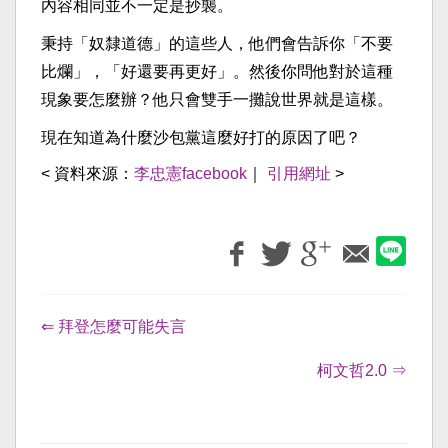
內容相同並不一定是抄襲。
秉持「奴隸道德」的這些人，他們會告訴你「不要
比爛」，「好還要再更好」。然後你問他對於這種
現象要怎麼辦？他只會雙手一攤說世界就是這樣。
現在知道為什麼沙包黨這麼好打的原因了吧？
< 資料來源：
李忠憲facebook
｜
引用網址
>
⇐ 拜登怎麼可能失言
柯文哲2.0 ⇒