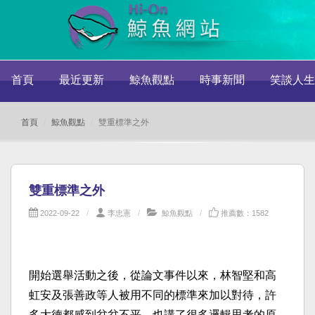
首頁
最近更新
鯨魚觀點
時事新聞
笑談人生
首頁
鯨魚觀點
雙重標準之外
雙重標準之外
2022-09-22
李忠憲
鯨魚觀點
推薦數：1582
開始選舉活動之後，從論文事件以來，林智堅和高
虹安及張善政等人被用不同的標準來加以對待，許
多大德都感到忿忿不平，也講了很多邏輯思考的原