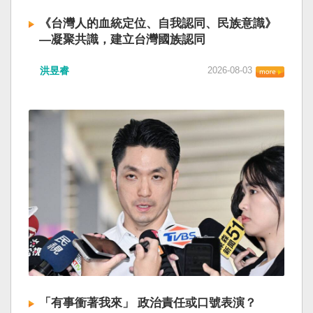
《台灣人的血統定位、自我認同、民族意識》
—凝聚共識，建立台灣國族認同
洪昱睿
2026-08-03
「有事衝著我來」 政治責任或口號表演？