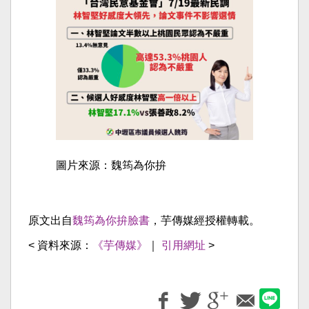
圖片來源：魏筠為你拚
原文出自
魏筠為你拚臉書
，芋傳媒經授權轉載。
< 資料來源：
《芋傳媒》
｜
引用網址
>