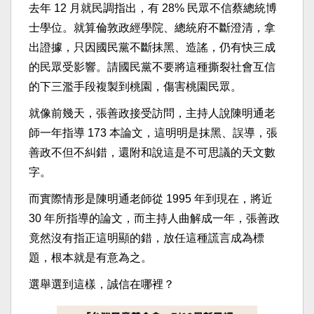
去年 12 月就民調指出，有 28% 民眾不信蔡總統博
士學位。就算倫敦政經學院、總統府不斷澄清，拿
出證據，只因國民黨不斷抹黑、造謠，仍有快三成
的民眾受影響。請國民黨不要將這種撕裂社會互信
的下三濫手段複製到桃園，傷害桃園民眾。
就像前幾天，張善政接受訪問，主持人說陳明通老
師一年指導 173 本論文，這明明是抹黑、誤導，張
善政不但不糾錯，還附和說這是不可思議的天文數
字。
而實際情形是陳明通老師從 1995 年到現在，將近
30 年所指導的論文，而主持人曲解成一年，張善政
竟然沒有指正這明顯的錯，放任這種謊言成為標
題，根本就是有意為之。
選舉選到這樣，誠信在哪裡？