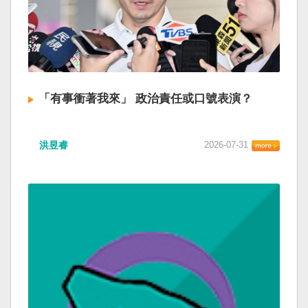
「有事衝著我來」 政治責任或口號表演？
洪昱睿
2026-07-31