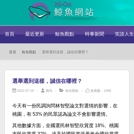
首頁
最近更新
鯨魚觀點
時事新聞
笑談人生
首頁
鯨魚觀點
選舉選到這樣，誠信在哪裡？
選舉選到這樣，誠信在哪裡？
2022-07-19
魏筠
鯨魚觀點
推薦數：1498
今天有一份民調詢問林智堅論文對選情的影響，在
桃園，有 53% 的民眾認為論文不會影響選情。
其他數據方面，全國選民林智堅欣賞度 18%、桃園
市民欣賞度 32%，遠高於國民黨張善政全國欣賞度