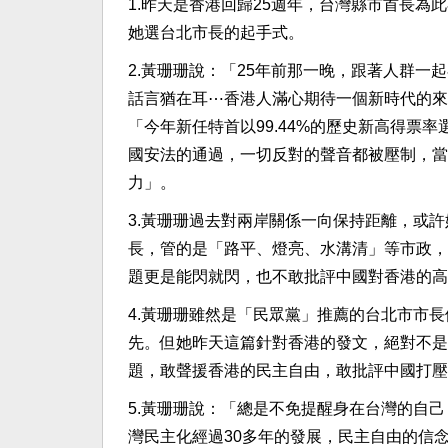
1.昨天是香港回歸25週年，台灣縣市首長
她選台北市長的起手式。
2.黃珊珊說：「25年前那一晚，跟著人群一
話言猶在耳⋯香港人滿心期待一個新時代的來
「今年新任特首以99.44%的歷史新高得票
國安法的通過，一切反對的聲音都被壓制，當
力」。​
3.黃珊珊過去對兩岸關係一向保持距離，或
長，管的是「路平、燈亮、水溝清」等市政，
題更是能閃就閃，也不敢批評中國對香港的高
4.黃珊珊雖然是「民眾黨」推薦的台北市市
先。但她昨天這篇針對香港的發文，絕對不是
題，敢聲援香港的民主自由，敢批評中國打壓
5.黃珊珊說：「總是不免提醒身在台灣的自
灣民主化經過30多年的發展，民主自由的信