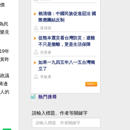
價
賴清德：中國民族促進惡法 國
際應團結反制
為民
黃靖媗
不樂見
從熊本震災看台灣防災：避難
不只是撤離，更是生活保障
19年
洪昱睿
黃昨
如果一九四五年八一五台灣獨
立了
政議
李敏勇
蔣邊
人的
熱門搜尋
請輸入標題、作者等關鍵字