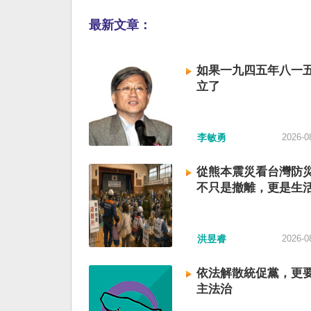
最新文章：
如果一九四五年八一
立了
李敏勇
2026-0
從熊本震災看台灣防
不只是撤離，更是生
洪昱睿
2026-0
依法解散統促黨，更
主法治