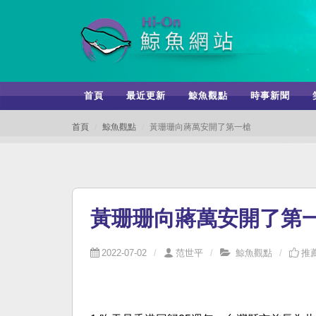
首頁
最近更新
鯨魚觀點
時事新聞
首頁
鯨魚觀點
黃珊珊向蔣萬安開了第一槍
黃珊珊向蔣萬安開了第
2022-07-02
范世平
鯨魚觀點
推薦