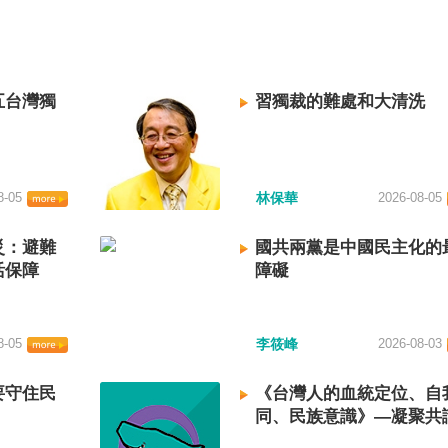
五台灣獨
習獨裁的難處和大清洗
8-05
林保華
2026-08-05
災：避難
國共兩黨是中國民主化的
活保障
障礙
8-05
李筱峰
2026-08-03
要守住民
《台灣人的血統定位、自
同、民族意識》—凝聚共
建立台灣國族認同