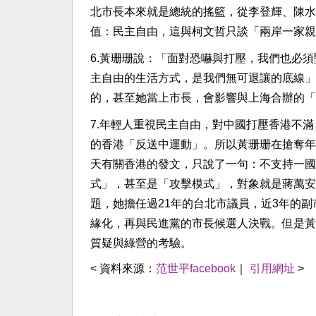
北市長本來就是總統的搖籃，從李登輝、陳水
值：民主自由，這與柯文哲只談「兩岸一家親
6.黃珊珊說：「面對恐嚇與打壓，我們也必
主自由的生活方式，是我們無可退讓的底線」
的，甚至她當上市長，會影響與上海合辦的「
7.​年輕人重視民主自由，對中國打壓香港不滿
的香港「反送中運動」。所以黃珊珊在搶奪年
天有關香港的發文，只說了一句：不支持一國
式」，甚至是「攻擊模式」，對象就是蔣萬安
題，她擔任過21年的台北市議員，近3年的
緣化，再與民進黨的市長候選人決戰。但是黃
質疑與綠營的考驗。
< 資料來源：
范世平facebook
｜
引用網址
>