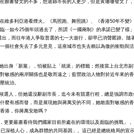
為此在臉書發文的不多，想選縣市長的人更少，但是黃珊珊發文了
起在維多利亞港看煙火。《馬照跑、舞照跳》、《香港50年不變
臨⋯如今25個年頭過去了，所謂《一國兩制》的承諾已變了樣
率選出，而往年港人爭取普選的七一大遊行，卻早已消聲匿跡。隨
一個社會失去了多元意見，這座城市也失去賴以為傲的衝勁與活
許她出身「新黨」，怕被貼上「統派」的標籤；然後當上台北市副
對敏感的兩岸關係也是敬而遠之；藍營政治人物對於近年來的香
壓統治。
長候選人，但她還沒辭副市長，迄今未有競選行程，總是強調市政
什麼有感而發，而是展現她與蔣萬安的不同，她敢面對敏感的香
香港，你蔣萬安敢嗎？
己，更要嚴肅看待我們國家目前所處在的環境以及面臨的挑戰」，​
念已深植人心，成為群體的共同基因」。這已經是總統格局的宣