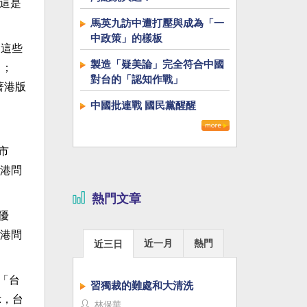
，這是
馬英九訪中遭打壓與成為「一
中政策」的樣板
》這些
製造「疑美論」完全符合中國
」；
對台的「認知作戰」
著港版
中國批連戰 國民黨醒醒
市
港問
熱門文章
優
港問
近一月
熱門
近三日
「台
習獨裁的難處和大清洗
示，台
林保華