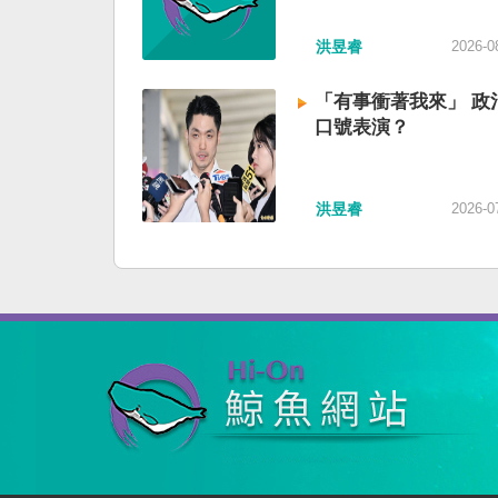
洪昱睿
2026-0
「有事衝著我來」 政
口號表演？
洪昱睿
2026-0