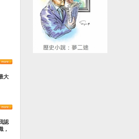
最大
我認
識，