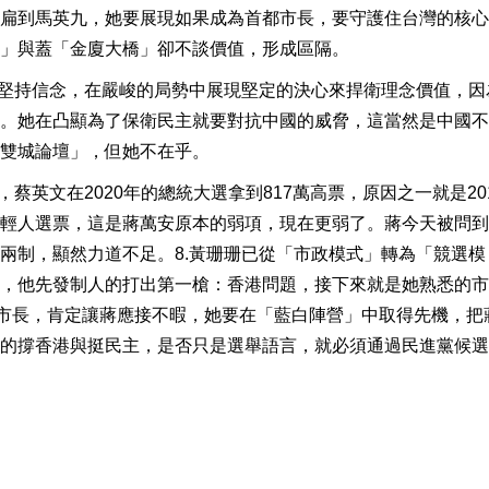
扁到馬英九，她要展現如果成為首都市長，要守護住台灣的核心
」與蓋「金廈大橋」卻不談價值，形成區隔。
須堅持信念，在嚴峻的局勢中展現堅定的決心來捍衛理念價值，因
。​她在凸顯為了保衛民主就要對抗中國的威脅，這當然是中國
雙城論壇」，但她不在乎。
，蔡英文在2020年的總統大選拿到817萬高票，原因之一就是20
輕人選票，這是蔣萬安原本的弱項，現在更弱了。蔣今天被問到
兩制，顯然力道不足。8.黃珊珊已從「市政模式」轉為「競選模
，他先發制人的打出第一槍：香港問題，接下來就是她熟悉的市
副市長，肯定讓蔣應接不暇，她要在「藍白陣營」中取得先機，把
的撐香港與挺民主，是否只是選舉語言，就必須通過民進黨候選