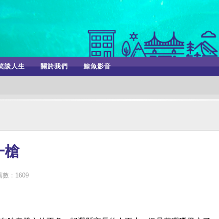
笑談人生
關於我們
鯨魚影音
一槍
數：1609