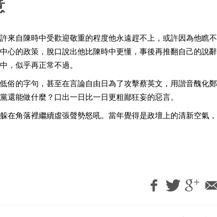
意
許來自陳時中受歡迎敬重的程度他永遠趕不上，或許因為他瞧不
中心的政策，脫口說出他比陳時中更懂，事後再推翻自己的說辭
中，似乎再正常不過。
低俗的字句，甚至在言論自由日為了攻擊蔡英文，用諧音醜化鄭
黨還能做什麼？口出一日比一日更粗鄙狂妄的惡言。
躲在角落裡繼續虛張聲勢怒吼。當年覺得是政壇上的清新空氣，