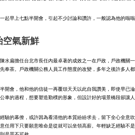
一起早上七點半開會，引起不少討論和讚許，一般認為他的嗡嗡
治空氣新鮮
陳水扁擔任台北市長任內最卓著的成效之一在戶政，戶政機關一
先奉茶。戶政機關公務人員工作態度的改變，多年之後許多人都
半開會，他和他的信徒一再覆頌天天以此自我讚美，即使早已淪
公車的過程，想要塑造勤樸的形象，但設計好的場景橋段卻讓人
經驗的幕僚，或許因為看清他的本質紛紛求去，留下全心全意吹
意任用下只要願意唯命是從就可以坐領高薪。年輕缺乏經驗不是
則是罪不可赦。