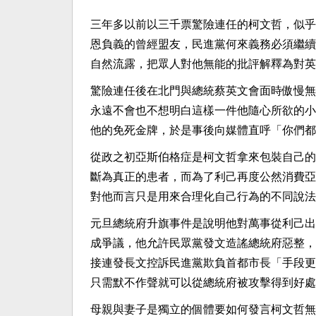
三年多以前以三千票驚險連任的柯文哲，似乎
恩負義的曾經盟友，民進黨何來義務必須繼續
自然流露，把眾人對他無能的批評解釋為對英
驚險連任後在北門與總統蔡英文會面時傲慢無
永遠不會也不想明白這樣一件他隨心所欲的小
他的免死金牌，於是事後向媒體直呼「你們都
從政之初亞斯伯格症是柯文哲拿來包裝自己的
斷為真正的患者，而為了利己再度公然消費亞
對他而言只是用來合理化自己行為的不同說法
元旦總統府升旗事件是說明他對萬事從利己出
成爭議，他允許民眾黨發文造謠總統府惡整，
接連發長文控訴民進黨欺負首都市長「手段更
只需默不作聲就可以從總統府被攻擊得到好處
母親與妻子是獨立的個體要如何發言柯文哲無