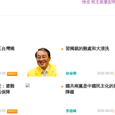
悼念 民主前輩彭明
五台灣獨
習獨裁的難處和大清洗
8-05
林保華
2026-08-05
災：避難
國共兩黨是中國民主化的
活保障
障礙
8-05
李筱峰
2026-08-03