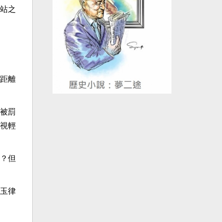
站之
距離
被罰
視輕
？但
玉律