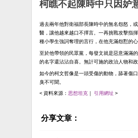
柯瞧不起陳時中只因妒
過去兩年他對衛福部長陳時中的無名怨怒，或
醫，讓他越來越口不擇言。一再挑戰攻擊指揮
種小學生強詞奪理的言行，在他充滿怨懟的心
至於他帶領的民眾黨，每發文就是惡意滿滿的
的名字還沾沾自喜。無計可施的政治人物和政
如今的柯文哲像是一頭受傷的動物，舔著傷口
臭不可聞。
< 資料來源：
思想坦克
｜
引用網址
>
分享文章：