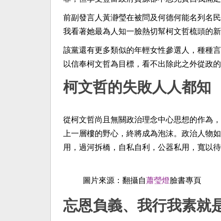
前副發言人黃瀞瑩在被問及何德何能名列名民
我看著她最為人知一臉熱切幫柯文哲梳頭的新
該黨還有更多類似的年輕女性參選人，種種言
以信奉柯文哲為目標，看不出除此之外從政的
柯文哲的失敗人人都知
從柯文哲尚且無關政治理念中心思想的作為，
上一層樓的野心，終將成為泡沫。政治人物如
用，過河拆橋，自私自利，公器私用，寬以待
圖片來源：翻攝自
蕭瑩燈
臉書專頁
忘恩負義、我行我素就