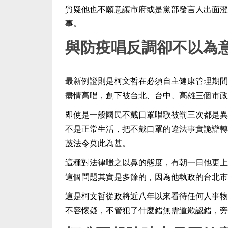
質疑他也不願意讓市府或是黨部發言人出面澄
事。
與防疫唱反調卻不以為
最新例證則是柯文哲在必須自主健康管理期間
盡情高唱，創下被台北、台中、高雄三個市政
即使是一般國民不戴口罩唱歌被罰三次都是異
不是正常生活，把不戴口罩的違法事實詭辯轉
蔑法令莫此為甚。
這種對法律嗤之以鼻的態度，有朝一日他更上
這個問題其實是多餘的，因為他執政的台北市
這是柯文哲從政將近八年以來看待任何人事物
不容懷疑，不管犯了什麼錯無需道歉認錯，旁