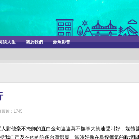
笑談人生
關於我們
鯨魚影音
行
推薦數：1745
，眾人對他毫不掩飾的直白金句連連莫不撫掌大笑連聲叫好，媒體
括我自己及在內的許多台灣選民，當時好像在烏煙瘴氣的政壇聞