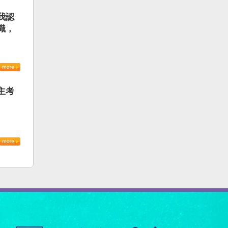
我認
識，
主考