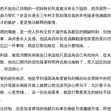
把不如自己預期的一切歸咎於民進黨沒有全力協助，然而面對一
鼎力幫忙？於是在過去三年柯文哲刻薄自負的本色隨著他滿腹的
才的嫉妒，更是無法解釋的傲慢。
禮的嘴臉，是一些人對柯文哲不滿升級為厭惡的關鍵時刻，但他
事，為何會令人反感。他認為四年前造成轟動讓他當選的直白仍
忘記一件事情，我是亞斯伯格症，我沒什麼情緒。」
利器，被批消費疾病後改口承認他只是認為自己有此傾向，從未
斯。他信口開河的習性隨著時間再也無法掩飾了，眾人認定的說
，何須掛心？
發的絕佳例證。他提早到場因為角度被拍到獨自站在黑暗中的照
允許母親在兩個月後上媒體公然流淚哭訴心疼兒子，允許妻子在
狠、心更兇殘」。這一切在他看來，都是打擊蔡英文的絕佳手段
。
法控制，但是知道實情的他默許此事在兩個月後繼續升溫，即使