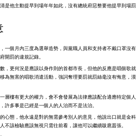
清是他主動提早到場年年如此，沒有總統府惡整要他提早到場罰
意
，一個月內三度為選舉造勢，與黨職人員和支持者不戴口罩沒有
府開罰的違規記錄。
數，更何況是應該以身作則的首都市長，但他的反應是唱個歌就
移為無害的唱歌消遣活動，強詞奪理要罰就罰絲毫沒有悔意，漠
一層樓有更大的權力，會不會發展為法律應該配合適應特定個人
，許多事是已經是一個人的人治而不是法治。
的心態，他永遠是對的無需參考別人的意見，他說出口就是金科
人不該檢驗應該無視只需往前看，讓他可以繼續跋扈囂張。