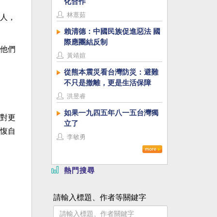
化合作
林薏茹
人，
賴清德：中國民族促進惡法 國
際應團結反制
他們
黃靖媗
從熊本震災看台灣防災：避難
不只是撤離，更是生活保障
洪昱睿
如果一九四五年八一五台灣獨
對更
立了
愎自
李敏勇
熱門搜尋
請輸入標題、作者等關鍵字