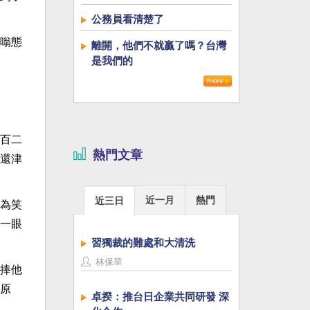
公務員看清楚了
嗡態
離開，他們不就贏了嗎？台灣
是我們的
百二
熱門文章
還津
近一月
熱門
近三日
為笑
一眼
習獨裁的難處和大清洗
林保華
捧他
原
卓揆：推台日企業共同研發 深