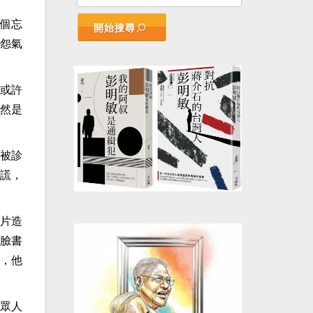
個忘
開始搜尋
怨氣
或許
然是
被診
謊，
片造
臉書
，他
眾人