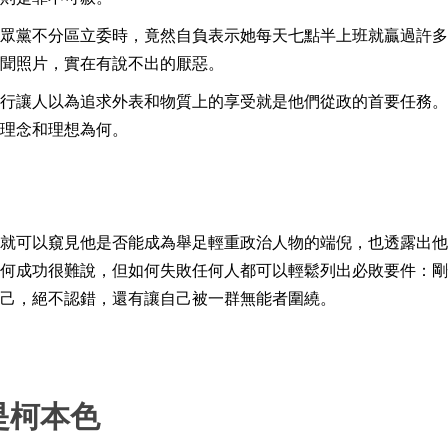
眾黨不分區立委時，竟然自負表示她每天七點半上班就贏過許多
聞照片，實在有說不出的厭惡。
行讓人以為追求外表和物質上的享受就是他們從政的首要任務。
理念和理想為何。
就可以窺見他是否能成為舉足輕重政治人物的端倪，也透露出他
何成功很難說，但如何失敗任何人都可以輕鬆列出必敗要件：剛
己，絕不認錯，還有讓自己被一群無能者圍繞。
是柯本色