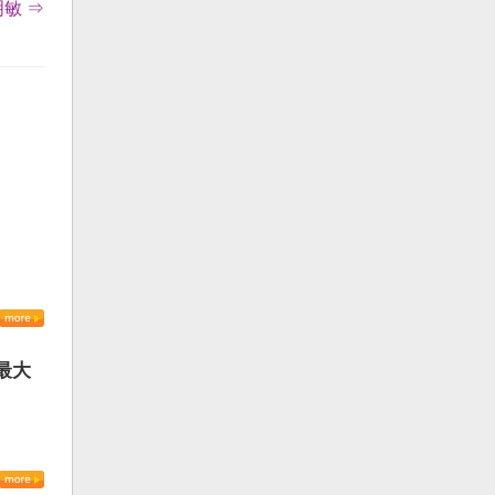
敏 ⇒
最大