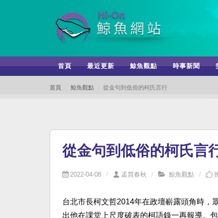
首頁
最近更新
鯨魚觀點
時事新聞
首頁
鯨魚觀點
從金句到低俗的柯氏言行
從金句到低俗的柯氏言
2022-04-08
孟買春秋
鯨魚觀點
台北市長柯文哲2014年在政壇嶄露頭角時
出他在課堂上尺度破表的柯語錄一再報導。包