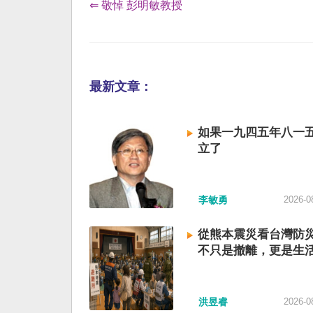
⇐ 敬悼 彭明敏教授
最新文章：
如果一九四五年八一
立了
李敏勇
2026-0
從熊本震災看台灣防
不只是撤離，更是生
洪昱睿
2026-0