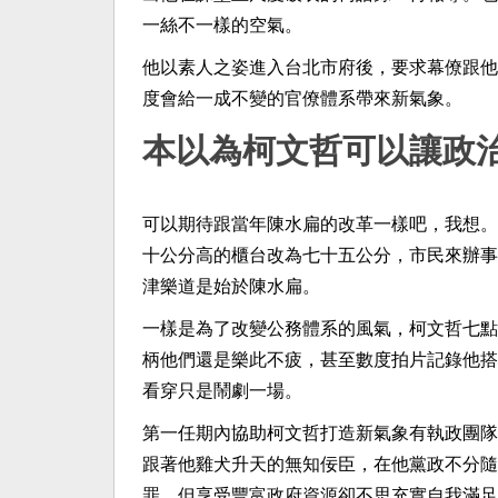
一絲不一樣的空氣。
他以素人之姿進入台北市府後，要求幕僚跟他
度會給一成不變的官僚體系帶來新氣象。
本以為柯文哲可以讓政
可以期待跟當年陳水扁的改革一樣吧，我想。
十公分高的櫃台改為七十五公分，市民來辦事
津樂道是始於陳水扁。
一樣是為了改變公務體系的風氣，柯文哲七點
柄他們還是樂此不疲，甚至數度拍片記錄他搭
看穿只是鬧劇一場。
第一任期內協助柯文哲打造新氣象有執政團隊
跟著他雞犬升天的無知佞臣，在他黨政不分隨
罪，但享受豐富政府資源卻不思充實自我滿足