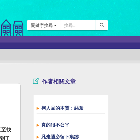
關鍵字搜尋
作者相關文章
柯人品的本質：惡意
真的很不公平
甚至找
凡走過必留下痕跡
到了