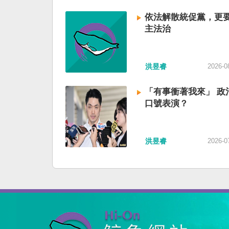
依法解散統促黨，更
主法治
洪昱睿
2026-0
「有事衝著我來」 政
口號表演？
洪昱睿
2026-0