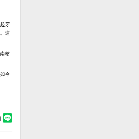
起牙
。這
南榕
如今