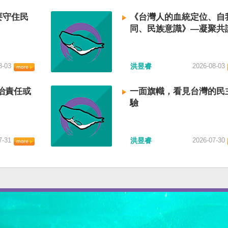
要守住民
《台灣人的血統定位、自
同、民族意識》—凝聚共
建立台灣國族認同
8-03
洪昱睿
2026-08-03
治責任或
一面旗幟，看見台灣的民
驗
7-31
洪昱睿
2026-07-30