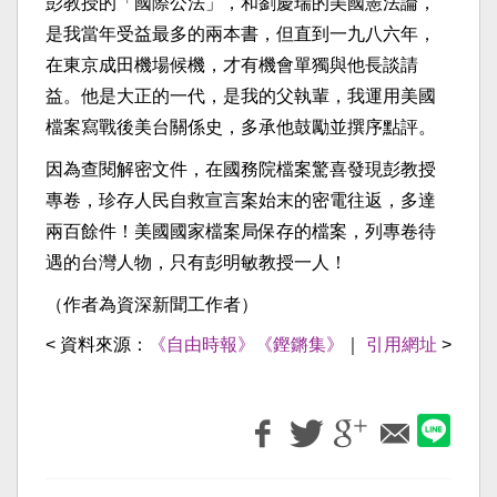
彭教授的「國際公法」，和劉慶瑞的美國憲法論，
是我當年受益最多的兩本書，但直到一九八六年，
在東京成田機場候機，才有機會單獨與他長談請
益。他是大正的一代，是我的父執輩，我運用美國
檔案寫戰後美台關係史，多承他鼓勵並撰序點評。
因為查閱解密文件，在國務院檔案驚喜發現彭教授
專卷，珍存人民自救宣言案始末的密電往返，多達
兩百餘件！美國國家檔案局保存的檔案，列專卷待
遇的台灣人物，只有彭明敏教授一人！
（作者為資深新聞工作者）
< 資料來源：
《自由時報》《鏗鏘集》
｜
引用網址
>