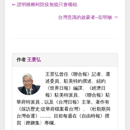
⇐ 證明檳榔柯防疫無能只會嘴砲
台灣意識的啟蒙者─彭明敏 ⇒
作者
王景弘
王景弘曾任《聯合報》記者、選
述委員、駐美特約撰述、紐約
《世界日報》編譯、《經濟日
報》駐美特派員、《聯合報》駐
華府特派員，以及《台灣日報》主筆。著作有
《採訪歷史:從華府檔案看台灣》、《杜勒斯與
台灣命運》……。目前每週在《自由時報》撰
寫〈鏗鏘集〉專欄。