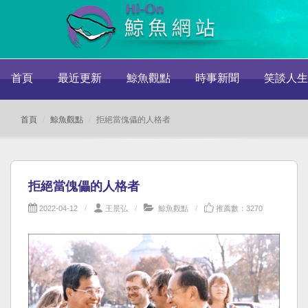
首頁
最近更新
鯨魚觀點
時事新聞
笑談人生
首頁
鯨魚觀點
拒絕當傀儡的人格者
拒絕當傀儡的人格者
2022-04-12
王景弘
鯨魚觀點
推薦數：3270