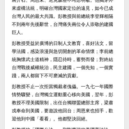
蔣介石、周恩來、尼克森壓不垮彭明敏。他揭穿外
來虛構法統，明確台灣國家定位的遠見，如今已成
台灣人民的最大共識。彭教授與前總統李登輝相隔
不到兩年先後辭世，台灣痛失兩位令人崇敬的建國
巨人。
彭教授受益於廣博的日制人文教育，喜好法文，留
學法國，感染浪漫與急切開創的革命情懷；李前總
統胸懷武士道精神，隱忍待時，蓄勢而發；對終結
台灣戰後威權統治，民主建國，一個先知，一個實
踐，兩人都留下不可磨滅的貢獻。
彭教授不止一次拒當獨裁者傀儡。一九七一年國際
情勢驟變，台灣獨立運動重心移向美國，翌年，彭
教授不理美國限制，出任台獨聯盟總部主席，梁肅
戎奉命到美國，要遊說他回台；周恩來也招手，歡
迎他到中國「看看」。他都堅決回絕。