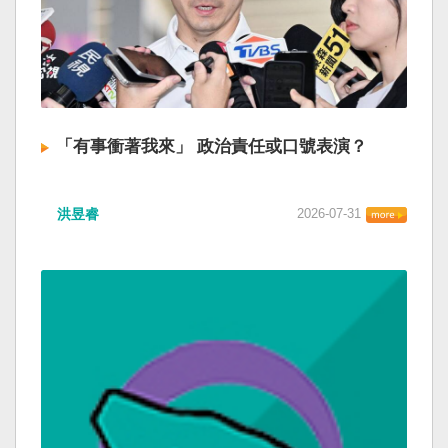
「有事衝著我來」 政治責任或口號表演？
洪昱睿
2026-07-31