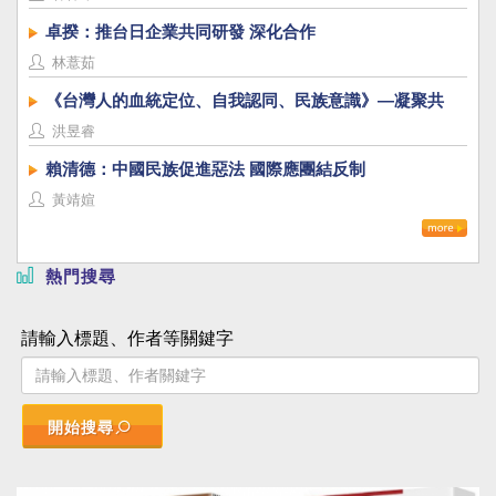
卓揆：推台日企業共同研發 深化合作
林薏茹
《台灣人的血統定位、自我認同、民族意識》—凝聚共
識，建立台灣國族認同
洪昱睿
賴清德：中國民族促進惡法 國際應團結反制
黃靖媗
熱門搜尋
請輸入標題、作者等關鍵字
開始搜尋