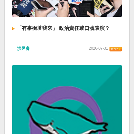
「有事衝著我來」 政治責任或口號表演？
洪昱睿
2026-07-31