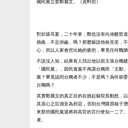
國民黨立委鄭麗文。（資料照）
對於舔耳案，二十年來，鄭也沒有向涂醒哲道
插曲，不足掛齒」嗎？那麼蘇說他袂見笑，不
心，所以人家會挖出她的瘡疤，畢竟任何醜陋
不說沒人知，結果有人找出他以前主張台獨建
「國民黨」，因民進黨不再講台獨而「主動」
黨？畢竟認同台獨者不少，不是嗎？為何卻委
台獨嗎？
其實鄭麗文的真正目的在挑起蘇院長動怒，以
其居心之叵測至為邪惡，否則台灣購買核子潛
來那些國民黨退將與高官的言行便知一二了。
者。