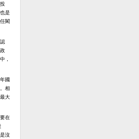
投
也是
任閣
認
政
中，
年國
。相
最大
要在
投
是沒