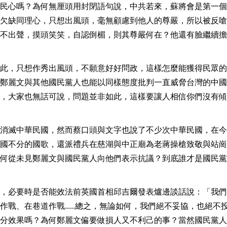
民心嗎？為何無厘頭用封閉語句說，中共若來，蘇將會是第一個
欠缺同理心，只想出風頭，毫無顧慮到他人的尊嚴，所以被反嗆
不出聲，摸頭笑笑，自認倒楣，則其尊嚴何在？他還有臉繼續擔
此，只想作秀出風頭，不願意好好問政，這樣怎麼能獲得民眾的
鄭麗文與其他國民黨人也能以同樣態度批判一直威脅台灣的中國
，大家也無話可說，問題並非如此，這樣要讓人相信你們沒有傾
消滅中華民國，然而蔡口頭與文字也說了不少次中華民國，在今
國不分的國歌，還派禮兵在慈湖與中正廟為老蔣操槍致敬與站崗
何從未見鄭麗文與國民黨人向他們表示抗議？到底誰才是國民黨
，必要時是否能效法前英國首相邱吉爾發表爐邊談話說：「我們
戰、在巷道作戰.....總之，無論如何，我們絕不妥協，也絕不
分效果嗎？為何鄭麗文偏要做損人又不利己的事？當然國民黨人