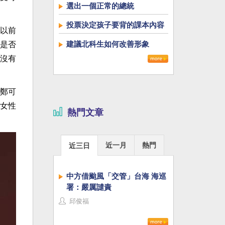
選出一個正常的總統
投票決定孩子要背的課本內容
以前
建議北科生如何改善形象
是否
沒有
鄭可
女性
熱門文章
近一月
熱門
近三日
中方借颱風「交管」台海 海巡
署：嚴厲譴責
邱俊福