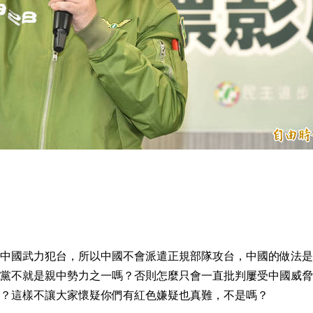
中國武力犯台，所以中國不會派遣正規部隊攻台，中國的做法是
黨不就是親中勢力之一嗎？否則怎麼只會一直批判屢受中國威脅
？這樣不讓大家懷疑你們有紅色嫌疑也真難，不是嗎？