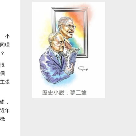
「小
同理
？
恨
個
主張
礎，
近年
機