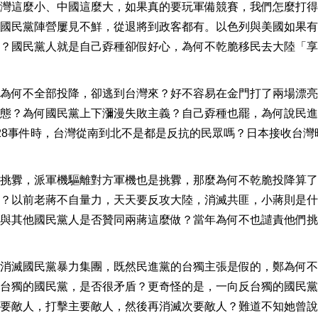
灣這麼小、中國這麼大，如果真的要玩軍備競賽，我們怎麼打得
國民黨陣營屢見不鮮，從退將到政客都有。以色列與美國如果有
？國民黨人就是自己孬種卻假好心，為何不乾脆移民去大陸「享
為何不全部投降，卻逃到台灣來？好不容易在金門打了兩場漂亮
態？為何國民黨上下瀰漫失敗主義？自己孬種也罷，為何說民進
28事件時，台灣從南到北不是都是反抗的民眾嗎？日本接收台灣
挑釁，派軍機驅離對方軍機也是挑釁，那麼為何不乾脆投降算了
？以前老蔣不自量力，天天要反攻大陸，消滅共匪，小蔣則是什
與其他國民黨人是否贊同兩蔣這麼做？當年為何不也譴責他們挑
消滅國民黨暴力集團，既然民進黨的台獨主張是假的，鄭為何不
台獨的國民黨，是否很矛盾？更奇怪的是，一向反台獨的國民黨
要敵人，打擊主要敵人，然後再消滅次要敵人？難道不知她曾說