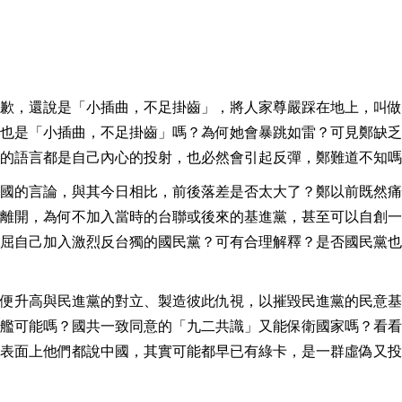
歉，還說是「小插曲，不足掛齒」，將人家尊嚴踩在地上，叫做
也是「小插曲，不足掛齒」嗎？為何她會暴跳如雷？可見鄭缺乏
的語言都是自己內心的投射，也必然會引起反彈，鄭難道不知嗎
國的言論，與其今日相比，前後落差是否太大了？鄭以前既然痛
離開，為何不加入當時的台聯或後來的基進黨，甚至可以自創一
屈自己加入激烈反台獨的國民黨？可有合理解釋？是否國民黨也
便升高與民進黨的對立、製造彼此仇視，以摧毀民進黨的民意基
艦可能嗎？國共一致同意的「九二共識」又能保衛國家嗎？看看
表面上他們都說中國，其實可能都早已有綠卡，是一群虛偽又投