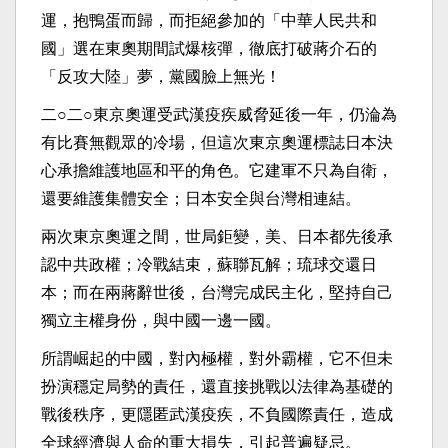
運，抱鴨蛋而歸，而拒絕參加的「中華人民共和
國」選在東奧期間試爆核彈，徹底打破蔣介石的
「反攻大陸」夢，黨國臉上無光！
二○二○東京奧運受武漢疫疾威脅延後一年，仍淪為
有比賽無觀眾的冷場，但這次東京奧運標誌日本決
心承擔維護地區和平的角色。它建軍不只為自衛，
還要維護集體安全；日本安全與台灣相連結。
兩次東京奧運之間，世局鉅變，美、日本都先後承
認中共政權；冷戰結束，蘇聯瓦解；琉球交還日
本；而在兩蔣辭世後，台灣完成民主化，堅持自己
獨立主權身份，與中國一邊一國。
所謂崛起的中國，對內極權，對外霸權，它不但未
扮演穩定局勢的責任，還直接挑戰以法律為基礎的
戰後秩序，更隱匿武漢疫疾，不負國際責任，造成
全球經濟與人命的重大損失，引起普遍疑忌。