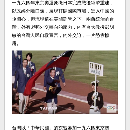
一九六四年東京奧運象徵日本完成戰後經濟重建，
以政經分離口號，展現打開國際市場，進入中國的
企圖心，但琉球還在美國託管之下。兩蔣統治的台
灣，外有盟邦外交轉向的壓力，內有台大教授彭明
敏的台灣人民自救宣言，內外交迫，一片愁雲慘
霧。
台灣以「中華民國」的旗號參加一九六四東京奧