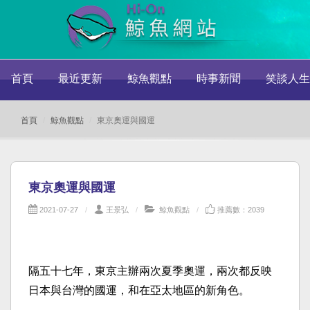
首頁
最近更新
鯨魚觀點
時事新聞
笑談人生
首頁
鯨魚觀點
東京奧運與國運
東京奧運與國運
2021-07-27
王景弘
鯨魚觀點
推薦數：2039
隔五十七年，東京主辦兩次夏季奧運，兩次都反映
日本與台灣的國運，和在亞太地區的新角色。