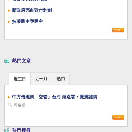
新政府亮劍對付利劍
披著民主毀民主
熱門文章
近一月
熱門
近三日
中方借颱風「交管」台海 海巡署：嚴厲譴責
邱俊福
熱門搜尋