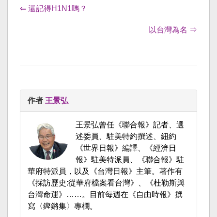
⇐ 還記得H1N1嗎？
以台灣為名 ⇒
作者
王景弘
王景弘曾任《聯合報》記者、選
述委員、駐美特約撰述、紐約
《世界日報》編譯、《經濟日
報》駐美特派員、《聯合報》駐
華府特派員，以及《台灣日報》主筆。著作有
《採訪歷史:從華府檔案看台灣》、《杜勒斯與
台灣命運》……。目前每週在《自由時報》撰
寫〈鏗鏘集〉專欄。