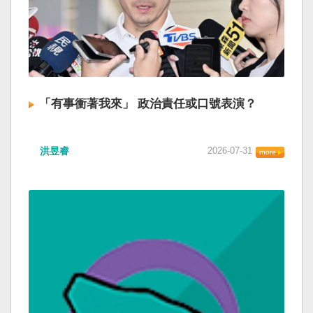
「有事衝著我來」 政治責任或口號表演？
洪昱睿
2026-07-31