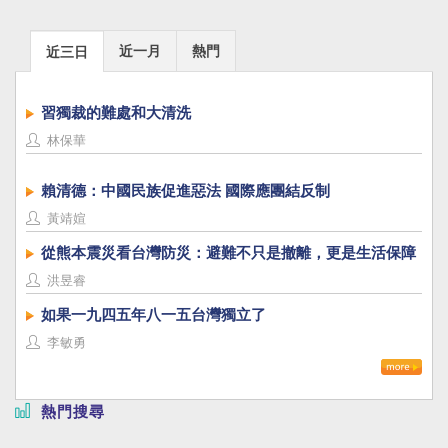
近一月
熱門
近三日
習獨裁的難處和大清洗
林保華
賴清德：中國民族促進惡法 國際應團結反制
黃靖媗
從熊本震災看台灣防災：避難不只是撤離，更是生活保障
洪昱睿
如果一九四五年八一五台灣獨立了
李敏勇
熱門搜尋