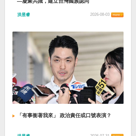
—凝聚共識，建立台灣國族認同
洪昱睿
2026-08-03
「有事衝著我來」 政治責任或口號表演？
洪昱睿
2026-07-31