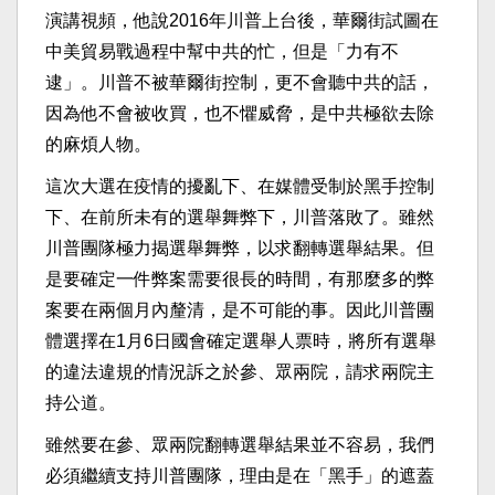
演講視頻，他說2016年川普上台後，華爾街試圖在
中美貿易戰過程中幫中共的忙，但是「力有不
逮」。川普不被華爾街控制，更不會聽中共的話，
因為他不會被收買，也不懼威脅，是中共極欲去除
的麻煩人物。
這次大選在疫情的擾亂下、在媒體受制於黑手控制
下、在前所未有的選舉舞弊下，川普落敗了。雖然
川普團隊極力揭選舉舞弊，以求翻轉選舉結果。但
是要確定一件弊案需要很長的時間，有那麼多的弊
案要在兩個月內釐清，是不可能的事。因此川普團
體選擇在1月6日國會確定選舉人票時，將所有選舉
的違法違規的情況訴之於參、眾兩院，請求兩院主
持公道。
雖然要在參、眾兩院翻轉選舉結果並不容易，我們
必須繼續支持川普團隊，理由是在「黑手」的遮蓋