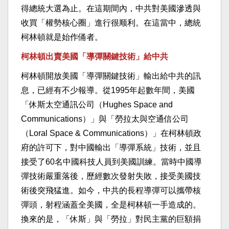
得總統大選為止。在這期間內，中共對美國滲透與
收買「權勢核心圈」進行很顺利。在這當中，總統
柯林頓就是始作俑者。
柯林頓出賣美國「導彈關鍵技術」給中共
柯林頓開放美國「導彈關鍵技術」輸出給中共的訊
息，已經有不少報導。從1995年起數年間，美國
「休斯太空通訊公司（Hughes Space and
Communications）」與「勞拉太與空通信公司
（Loral Space & Communications）」在柯林頓政
府的許可下，對中國輸出「導彈系統」技術，並且
接受了60名中國科技人員到美國訓練。當時中國導
彈技術嚴重落後，歷經數次發射失敗，接受美國技
術後突飛猛進。如今，中共的長程導彈可以攜帶核
彈頭，射程涵蓋全美國，全是柯林頓一手造成的。
換來的是，「休斯」與「勞拉」對民主黨的巨額捐