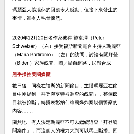
瑪麗亞大義凜然的回應令人感動，但接下來發生的
事情，卻令人毛骨悚然。
2020年12月20日名作家彼得·施韋澤（Peter
Schweizer）（右）接受福斯新聞電台主持人瑪麗亞
（Maria Bartiromo）（左）的訪問，討論有關拜登
（Biden）家族醜聞。圖／擷自網路，民報合成
黑手操控美國媒體
數日後，同樣在福斯的新聞節目，主播瑪麗亞在節
目中剛提到「拜登與亨特被調查的醜聞」，整個節
目就被掐斷，轉播表彰納什維爾爆炸案幾個警察的
内容……。
顯然地，有人決定瑪麗亞不可以繼續追查「拜登醜
聞案件」，而這個人的權力大到可以馬上斷播。回