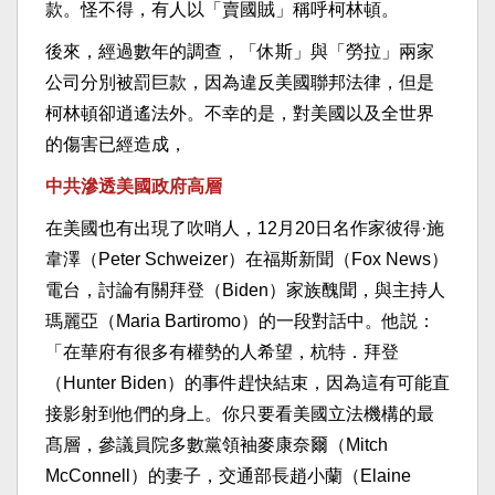
款。怪不得，有人以「賣國賊」稱呼柯林頓。
後來，經過數年的調查，「休斯」與「勞拉」兩家
公司分別被罰巨款，因為違反美國聯邦法律，但是
柯林頓卻逍遙法外。不幸的是，對美國以及全世界
的傷害已經造成，
中共滲透美國政府高層
在美國也有出現了吹哨人，12月20日名作家彼得·施
韋澤（Peter Schweizer）在福斯新聞（Fox News）
電台，討論有關拜登（Biden）家族醜聞，與主持人
瑪麗亞（Maria Bartiromo）的一段對話中。他説：
「在華府有很多有權勢的人希望，杭特．拜登
（Hunter Biden）的事件趕快結束，因為這有可能直
接影射到他們的身上。你只要看美國立法機構的最
髙層，參議員院多數黨領袖麥康奈爾（Mitch
McConnell）的妻子，交通部長趙小蘭（Elaine