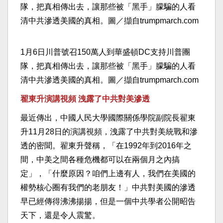
1月6日川普號召150萬人到華盛頓DC支持川普團
隊，把真相傳出去，讓那些被「黑手」朦騙的人看
清中共滲透美國的真相。圖／擷自trumpmarch.com
翟東升演講視頻 洩露了中共對美滲透
最近傳出，中國人民大學國際關係學院副院長翟東
升11月28日的演講視頻，洩露了中共對美統戰和滲
透的密聞。翟東升聲稱，「在1992年到2016年之
間，中美之間各種危機都可以在兩個月之內搞
定」，「什麼原因？咱們上邊有人，我們在美國的
權勢核心圈有我們的老朋友！」中共對美國的滲透
早已經傳得沸沸揚揚，但是一個中共學者公開昭告
天下，還是令人震驚。