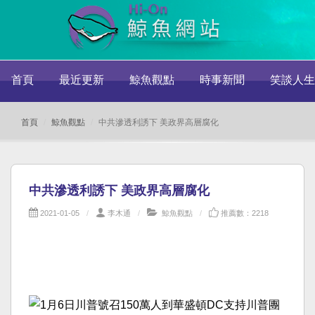
首頁
最近更新
鯨魚觀點
時事新聞
笑談人生
首頁
鯨魚觀點
中共滲透利誘下 美政界高層腐化
中共滲透利誘下 美政界高層腐化
2021-01-05
李木通
鯨魚觀點
推薦數：2218