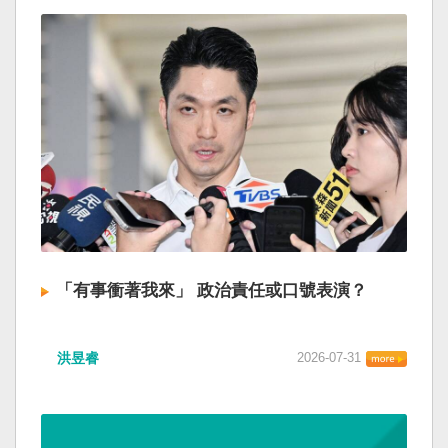
「有事衝著我來」 政治責任或口號表演？
洪昱睿
2026-07-31