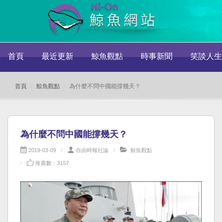
首頁
最近更新
鯨魚觀點
時事新聞
笑談人生
首頁
鯨魚觀點
為什麼不問中國能撐幾天？
為什麼不問中國能撐幾天？
2019-03-09
自由時報社論
鯨魚觀點
推薦數：3157