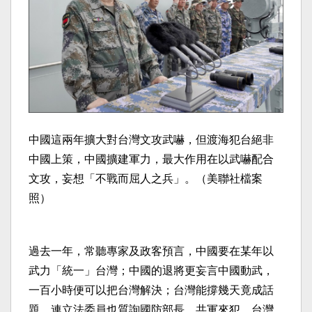
中國這兩年擴大對台灣文攻武嚇，但渡海犯台絕非
中國上策，中國擴建軍力，最大作用在以武嚇配合
文攻，妄想「不戰而屈人之兵」。（美聯社檔案
照）
過去一年，常聽專家及政客預言，中國要在某年以
武力「統一」台灣；中國的退將更妄言中國動武，
一百小時便可以把台灣解決；台灣能撐幾天竟成話
題，連立法委員也質詢國防部長，共軍來犯，台灣