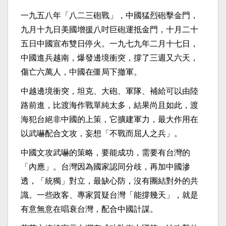
一九五八年「八二三砲戰」，中國猛烈砲擊金門，
九月十九日美國增援八吋巨砲運抵金門，十月二十
五日中國宣布雙日停火。一九七九年二月十七日，
中國進兵越南，爆發邊境衝突，撐了三週又六天，
傷亡六萬人，中國在僵局下撤軍。
中越邊境衝突，坦克、大砲、軍隊、補給可以由陸
路前進，比渡海作戰單純太多，結果尚且如此，渡
海犯台絕非中國的上策，它擴建軍力，最大作用在
以武嚇配合文攻，妄想「不戰而屈人之兵」。
中國文攻武嚇的策略，要能成功，需要有台灣的
「內應」。台灣因為國家認同分歧，再加中國滲
透，「統獨」對立，最缺心防，沒有團結對外的共
識。一些政客、專家質疑台灣「能撐幾天」，就是
有意無意在唱衰台灣，配合中國計謀。