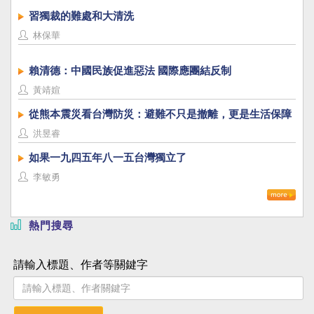
習獨裁的難處和大清洗
林保華
賴清德：中國民族促進惡法 國際應團結反制
黃靖媗
從熊本震災看台灣防災：避難不只是撤離，更是生活保障
洪昱睿
如果一九四五年八一五台灣獨立了
李敏勇
熱門搜尋
請輸入標題、作者等關鍵字