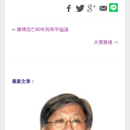
⇐ 圖博流亡60年與和平協議
大選雜感 ⇒
最新文章：