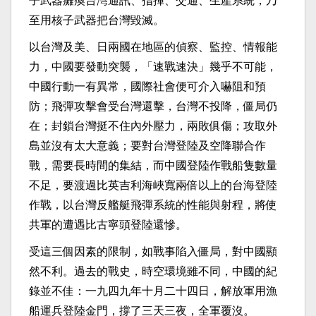
子武器癱瘓台灣通訊、指揮、交通、生產系統，乃
至用核子武器把台灣毀滅。
以台灣及美、日兩國在地區的偵察、監控、情報能
力，中國要發動突襲，「速戰速決」幾乎不可能，
中國行動一有異常，國際社會便可介入嚇阻和預
防；飛彈攻擊會受台灣還擊，台灣不投降，僵局仍
在；封鎖台灣挺不住內外壓力，兩敗俱傷；攻取外
島並沒有太大意義；要對台灣登陸及空降聯合作
戰，需要長時間的集結，而中國登陸作戰船隻數量
不足，要渡過比英吉利海峽寬兩倍以上的台海登陸
作戰，以台灣反艦艇飛彈系統的性能與射程，將使
共軍的遭遇比古寧頭登陸還慘。
受這三個因素的限制，如戰事陷入僵局，對中國顯
然不利。過去的戰史，時空環境雖不同，中國的紀
錄並不佳：一九四九年十月二十四日，解放軍用漁
船運兵登陸金門，撐了三天三夜，全軍覆沒。