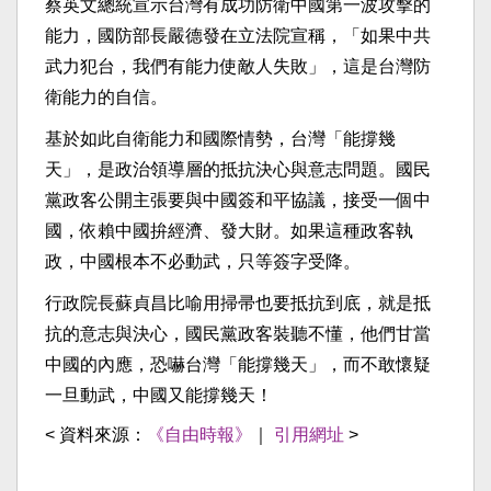
蔡英文總統宣示台灣有成功防衛中國第一波攻擊的
能力，國防部長嚴德發在立法院宣稱，「如果中共
武力犯台，我們有能力使敵人失敗」，這是台灣防
衛能力的自信。
基於如此自衛能力和國際情勢，台灣「能撐幾
天」，是政治領導層的抵抗決心與意志問題。國民
黨政客公開主張要與中國簽和平協議，接受一個中
國，依賴中國拚經濟、發大財。如果這種政客執
政，中國根本不必動武，只等簽字受降。
行政院長蘇貞昌比喻用掃帚也要抵抗到底，就是抵
抗的意志與決心，國民黨政客裝聽不懂，他們甘當
中國的內應，恐嚇台灣「能撐幾天」，而不敢懷疑
一旦動武，中國又能撐幾天！
< 資料來源：
《自由時報》
｜
引用網址
>