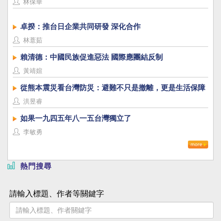
林保華
卓揆：推台日企業共同研發 深化合作
林薏茹
賴清德：中國民族促進惡法 國際應團結反制
黃靖媗
從熊本震災看台灣防災：避難不只是撤離，更是生活保障
洪昱睿
如果一九四五年八一五台灣獨立了
李敏勇
熱門搜尋
請輸入標題、作者等關鍵字