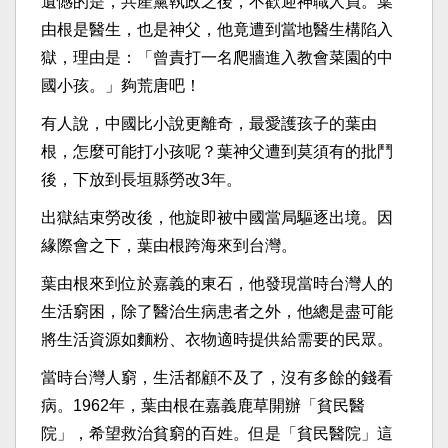
遺憾的是，共產黨執政之後，不歡迎神職人員。葉
由根是醫生，也是神父，他竟遭到當地醫生構陷入
獄，理由是：「曾責打一名爬牆進入教會菜園的中
國小孩。」夠荒唐吧！
有人說，中國比小說更離奇，最愛護孩子的葉由
根，怎麼可能打小孩呢？葉神父遭到莫須有的批鬥
後，下放到長垣縣勞改3年。
出獄結束勞改後，他旋即被中國當局驅逐出境。因
緣際會之下，葉由根跨海來到台灣。
葉由根來到位於嘉義的東石，他發現當時台灣人的
生活窮困，除了醫治生病患者之外，他總是盡可能
將生活資源如麵粉、衣物適時提供給需要的民眾。
當時台灣人窮，生活都顧不及了，沒有多餘的錢看
病。1962年，葉由根在嘉義鹿草開辦「貧民醫
院」，希望救治貧窮的百姓。但是「貧民醫院」這