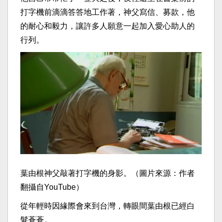
打字機前滴滴答答地工作著，神父寫信、募款，他
的耐心和毅力，讓許多人願意一起加入愛心助人的
行列。
葉由根神父敲著打字機的身影。（圖片來源：作者
翻攝自YouTube）
從年輕時因緣際會來到台灣，轉眼間葉由根已經白
髮蒼蒼。