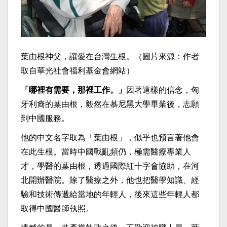
葉由根神父，讓愛在台灣生根。（圖片來源：作者
取自華光社會福利基金會網站）
「哪裡有需要，那裡工作。」
因著這樣的信念，匈
牙利裔的葉由根，毅然在慕尼黑大學畢業後，志願
到中國服務。
他的中文名字取為「葉由根」，似乎也預言著他會
在此生根。當時中國戰亂頻仍，極需醫療專業人
才，學醫的葉由根，透過國際紅十字會協助，在河
北開辦醫院。除了醫療之外，他也把醫學知識、經
驗和技術傳遞給當地的年輕人，後來這些年輕人都
取得中國醫師執照。