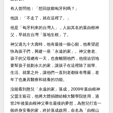
有人曾問他：「想回故鄉匈牙利嗎？」
他說：「不走了，就在這裡了。」
他是「匈牙利來的台灣人」，人如其名的葉由根神
父，早就在台灣「落地生根」了。
神父過九十大壽時，他有最後一個心願，他希望趕
快為孩子們，興建一座「永遠的家」。神父會老、
孩子的父母總有一天，也會離開他們，他很迫切地
要幫孩子規劃永久的家，讓孩子在這裡除了就學、
生活、就業之外，讓他們一直到老都保有尊嚴，老
年了也兼具醫療和就養的功能。
沒能看到憨兒「永遠的家」落成，2009年葉由根神
父盟主寵召，他將大體捐贈給輔大醫學院使用，過
世2年後葉由根神父畢生最後的夢想，為憨兒打造一
個終身安養的家，終於落成啟用，命名為「由根山