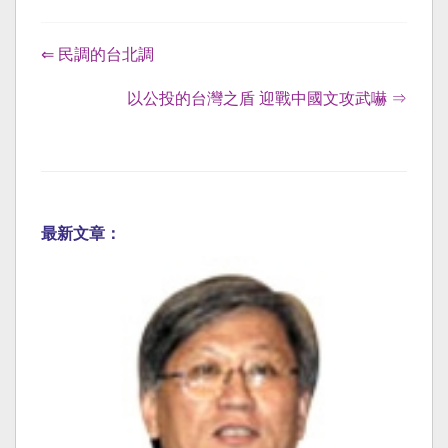
⇐ 民調的台北調
以公投的台灣之盾 迎戰中國文攻武嚇 ⇒
最新文章：