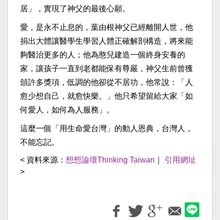
居」，實現了神父的最後心願。
愛，是永不止息的，葉由根神父已經離開人世，他
捐出大體讓醫學生學習人體正確解剖構造，將來能
夠醫治更多的人；他為憨兒建造一個終身安養的
家，讓孩子一直到老都能保有尊嚴，神父生前曾獲
頒許多獎項，低調的他卻從不居功，他常說：「人
愈少想自己，就愈快樂。」他只希望留給大家「如
何愛人，如何為人服務」。
這麼一個「用生命愛台灣」的動人恩典，台灣人，
不能忘記。
< 資料來源：
想想論壇Thinking Taiwan
｜
引用網址
>