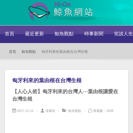
首頁
最近更新
鯨魚觀點
時事新聞
笑談人生
首頁
鯨魚觀點
匈牙利來的葉由根在台灣生根
匈牙利來的葉由根在台灣生根
【人心人術】匈牙利來的台灣人⋯葉由根讓愛在
台灣生根
2017-12-12
張肇烜
鯨魚觀點
推薦數：3208