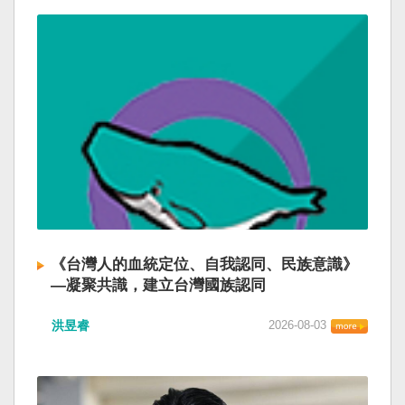
《台灣人的血統定位、自我認同、民族意識》
—凝聚共識，建立台灣國族認同
洪昱睿
2026-08-03