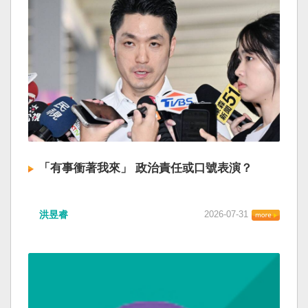
「有事衝著我來」 政治責任或口號表演？
洪昱睿
2026-07-31