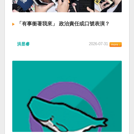
「有事衝著我來」 政治責任或口號表演？
洪昱睿
2026-07-31