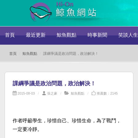
首頁
最近更新
鯨魚觀點
時事新聞
笑談人生
首頁
鯨魚觀點
課綱爭議是政治問題，政治解決！
課綱爭議是政治問題，政治解決！
2015-08-03
張之豪
鯨魚觀點
推薦數：2145
作者呼籲學生，珍惜自己、珍惜生命，為了戰鬥，
一定要冷靜。