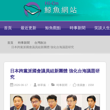
首頁
最近更新
鯨魚觀點
時事新聞
笑談人生
首頁
時事新聞
台灣政治
日本跨黨派國會議員組新團體 強化台海議題研究
日本跨黨派國會議員組新團體 強化台海議題研
究
2026-06-17
林翠儀
時事新聞
推薦數：1558