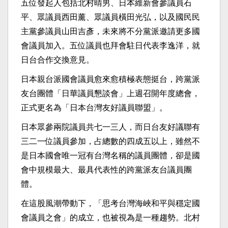
五位發起人包括北村晴男、日本維新會參議員石
平、眾議員西田薰、眾議員橫田光弘，以及國民民
主黨參議員山田吉彥，未來將不分黨派邀請更多國
會議員加入。五位議員也拜會駐日代表李逸洋，就
日台合作交換意見。
日本親台派國會議員愈來愈積極表態挺台，跨黨派
友台團體「日華議員懇談會」上週召開年度總會，
正式更名為「日本台灣友好議員聯盟」。
日本眾參兩院議員共七一三人，而日台友好議聯有
三二一位議員參加，占總數的四成五以上，雖然不
是日本國會唯一冠有台灣名稱的議員團體，卻是國
會中規模最大、最具代表性的跨黨派友台議員團
體。
在這股風潮帶動下，「思考台灣海峽和平與穩定國
會議員之會」的成立，也被視為是一種趨勢。北村