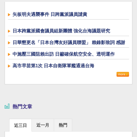
矢板明夫遇襲事件 日跨黨派議員譴責
日本跨黨派國會議員組新團體 強化台海議題研究
日華懇更名「日本台灣友好議員聯盟」 賴錄影致詞 感謝
長年來對深化台日交流貢獻
中施壓三國阻賴出訪 日籲確保航空安全、透明運作
高市早苗第1次 日本自衛隊軍艦通過台海
熱門文章
近一月
熱門
近三日