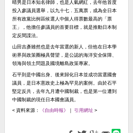
晴男是日本知名律師，也是人氣網紅，去年他首度
投入參議員選舉，以九十七．五萬票，成為全日本
所有政黨比例區候選人中個人得票數最高的「票
王」，他擔任參議員的首要目標，就是推動日本制
定反間諜法。
山田吉彥雖然也是去年當選的新人，但他在日本學
術界與政策圈極具聲望，是公認的海洋安全保障、
領海與領土問題及國境離島政策專家。
石平則是中國出身、後來歸化日本並成功當選國會
議員，是日本憲政史上極為罕見的案例。由於石平
堅定反共，去年九月遭中國制裁，也是第一位遭到
中國制裁的現任日本國會議員。
< 資料來源：
《自由時報》
｜
引用網址
>