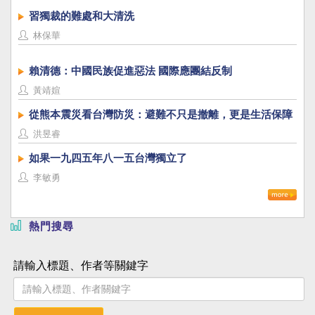
習獨裁的難處和大清洗
林保華
賴清德：中國民族促進惡法 國際應團結反制
黃靖媗
從熊本震災看台灣防災：避難不只是撤離，更是生活保障
洪昱睿
如果一九四五年八一五台灣獨立了
李敏勇
熱門搜尋
請輸入標題、作者等關鍵字