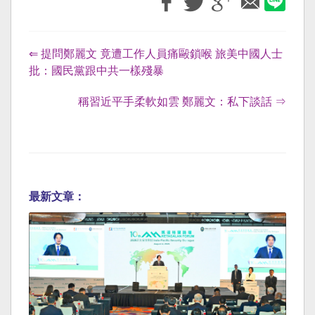
⇐ 提問鄭麗文 竟遭工作人員痛毆鎖喉 旅美中國人士
批：國民黨跟中共一樣殘暴
稱習近平手柔軟如雲 鄭麗文：私下談話 ⇒
最新文章：