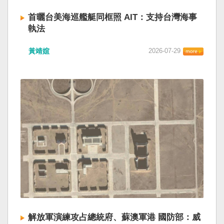
首曬台美海巡艦艇同框照 AIT：支持台灣海事
執法
黃靖媗
2026-07-29
解放軍演練攻占總統府、蘇澳軍港 國防部：威