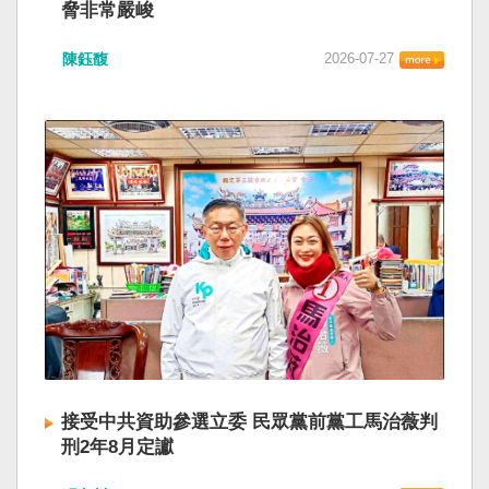
脅非常嚴峻
陳鈺馥
2026-07-27
接受中共資助參選立委 民眾黨前黨工馬治薇判
刑2年8月定讞