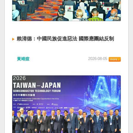
賴清德：中國民族促進惡法 國際應團結反制
黃靖媗
2026-08-05