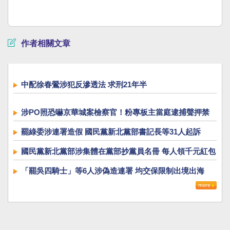
作者相關文章
中配徐春鶯涉犯反滲透法 求刑21年半
涉PO照恐嚇京華城案檢察官！粉專板主當庭逮捕聲押禁
見
罷綠委涉連署造假 國民黨新北黨部書記長等31人起訴
國民黨新北黨部涉集體在黨部抄黨員名冊 每人領千元紅包
「罷吳四騎士」等6人涉偽造連署 均交保限制出境出海