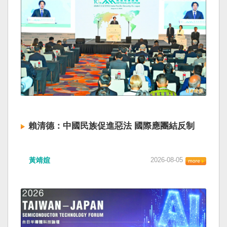
賴清德：中國民族促進惡法 國際應團結反制
黃靖媗
2026-08-05