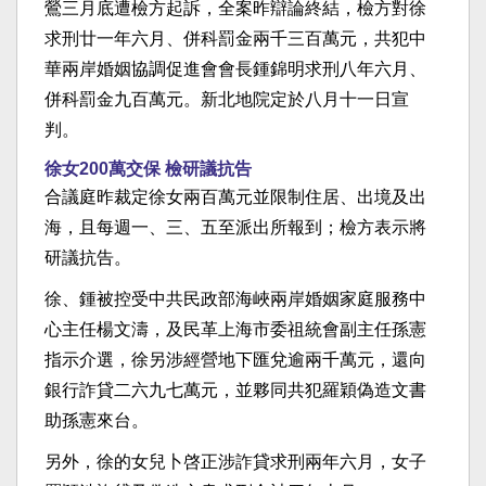
鶯三月底遭檢方起訴，全案昨辯論終結，檢方對徐
求刑廿一年六月、併科罰金兩千三百萬元，共犯中
華兩岸婚姻協調促進會會長鍾錦明求刑八年六月、
併科罰金九百萬元。新北地院定於八月十一日宣
判。
徐女200萬交保 檢研議抗告
合議庭昨裁定徐女兩百萬元並限制住居、出境及出
海，且每週一、三、五至派出所報到；檢方表示將
研議抗告。
徐、鍾被控受中共民政部海峽兩岸婚姻家庭服務中
心主任楊文濤，及民革上海市委祖統會副主任孫憲
指示介選，徐另涉經營地下匯兌逾兩千萬元，還向
銀行詐貸二六九七萬元，並夥同共犯羅穎偽造文書
助孫憲來台。
另外，徐的女兒卜啓正涉詐貸求刑兩年六月，女子