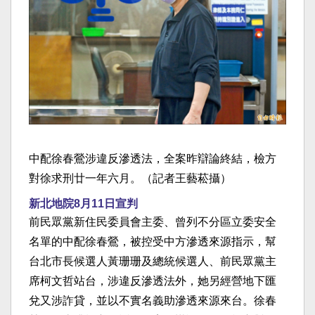
中配徐春鶯涉違反滲透法，全案昨辯論終結，檢方
對徐求刑廿一年六月。（記者王藝菘攝）
新北地院8月11日宣判
前民眾黨新住民委員會主委、曾列不分區立委安全
名單的中配徐春鶯，被控受中方滲透來源指示，幫
台北市長候選人黃珊珊及總統候選人、前民眾黨主
席柯文哲站台，涉違反滲透法外，她另經營地下匯
兌又涉詐貸，並以不實名義助滲透來源來台。徐春