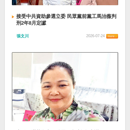
接受中共資助參選立委 民眾黨前黨工馬治薇判
刑2年8月定讞
張文川
2026-07-24