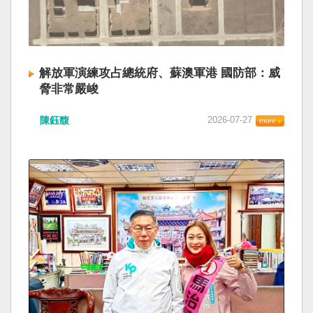
解放軍演練攻占總統府、蘇澳軍港 國防部：威
脅非常嚴峻
陳鈺馥
2026-07-27