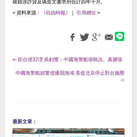
羅穎涉詐貸及偽造文書求刑合計四年十月。
< 資料來源：
《自由時報》
｜
引用網址
>
⇐ 距台僅32浬 吳釗燮：中國海警船假執法、真擴張
中國海警船頻繁侵擾我海域 美促北京停止對台施壓
⇒
最新文章：