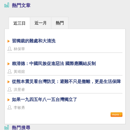
熱門文章
近一月
熱門
近三日
習獨裁的難處和大清洗
林保華
賴清德：中國民族促進惡法 國際應團結反制
黃靖媗
從熊本震災看台灣防災：避難不只是撤離，更是生活保障
洪昱睿
如果一九四五年八一五台灣獨立了
李敏勇
熱門搜尋