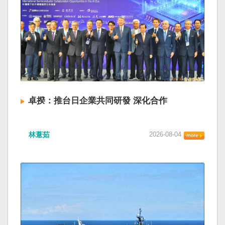
卓揆：推台日企業共同研發 深化合作
林薏茹
2026-08-04