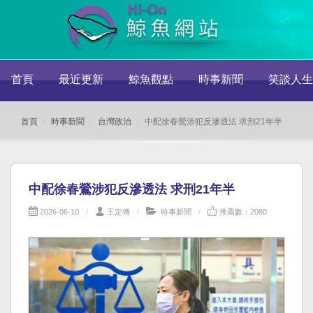
首頁
最近更新
鯨魚觀點
時事新聞
笑談人生
首頁
時事新聞
台灣政治
中配徐春鶯涉犯反滲透法 求刑21年半
中配徐春鶯涉犯反滲透法 求刑21年半
2026-06-10
王定傳
時事新聞
推薦數：2080