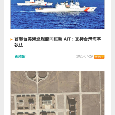
首曬台美海巡艦艇同框照 AIT：支持台灣海事
執法
黃靖媗
2026-07-29