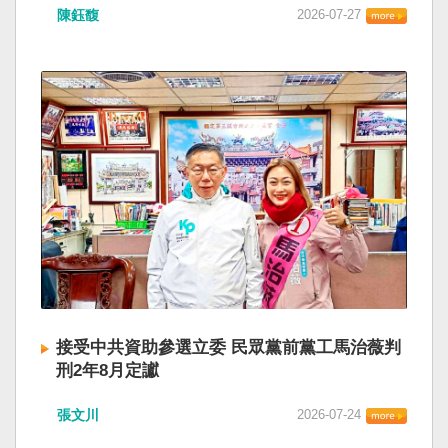
陳鈺馥
2026-07-27
接受中共資助參選立委 民眾黨前黨工馬治薇判
刑2年8月定讞
張文川
2026-07-24