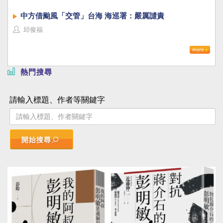
中方借颱風「交管」台海 海巡署：嚴厲譴責
邱俊福
熱門搜尋
請輸入標題、作者等關鍵字
開始搜尋