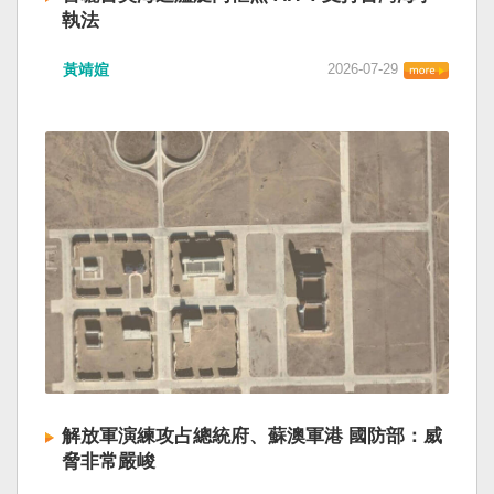
執法
黃靖媗
2026-07-29
解放軍演練攻占總統府、蘇澳軍港 國防部：威
脅非常嚴峻