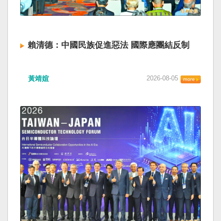
賴清德：中國民族促進惡法 國際應團結反制
黃靖媗
2026-08-05