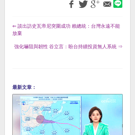
⇐ 談出訪史瓦帝尼突圍成功 賴總統：台灣永遠不能
放棄
強化嚇阻與韌性 谷立言：盼台持續投資無人系統 ⇒
最新文章：