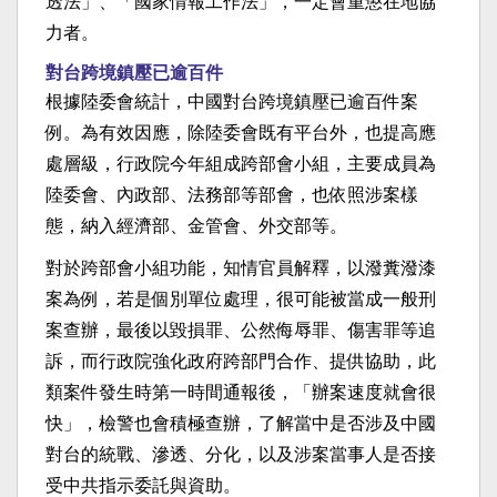
透法」、「國家情報工作法」，一定會重懲在地協
力者。
對台跨境鎮壓已逾百件
根據陸委會統計，中國對台跨境鎮壓已逾百件案
例。為有效因應，除陸委會既有平台外，也提高應
處層級，行政院今年組成跨部會小組，主要成員為
陸委會、內政部、法務部等部會，也依照涉案樣
態，納入經濟部、金管會、外交部等。
對於跨部會小組功能，知情官員解釋，以潑糞潑漆
案為例，若是個別單位處理，很可能被當成一般刑
案查辦，最後以毀損罪、公然侮辱罪、傷害罪等追
訴，而行政院強化政府跨部門合作、提供協助，此
類案件發生時第一時間通報後，「辦案速度就會很
快」，檢警也會積極查辦，了解當中是否涉及中國
對台的統戰、滲透、分化，以及涉案當事人是否接
受中共指示委託與資助。