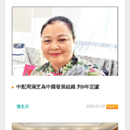
中配周滿芝為中國發展組織 判8年定讞
張文川
2026-07-23