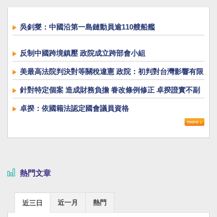
吳釗燮：中國沿第一島鏈動員逾110艘船艦
反制中國跨境鎮壓 政院成立跨部會小組
美最高法院判決對等關稅違憲 政院：初判對台灣影響有限
針對特定個案 造成財務負擔 眷改條例修正 卓揆證實不副
署
卓揆：依國籍法認定國會議員資格
熱門文章
近一月
熱門
近三日