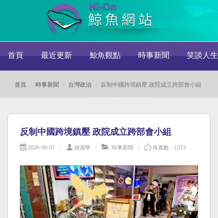
首頁
最近更新
鯨魚觀點
時事新聞
笑談人生
首頁
時事新聞
台灣政治
反制中國跨境鎮壓 政院成立跨部會小組
反制中國跨境鎮壓 政院成立跨部會小組
2026-06-07
鍾麗華
時事新聞
推薦數：1373