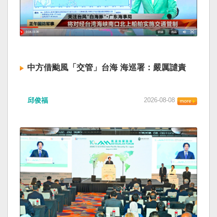
中方借颱風「交管」台海 海巡署：嚴厲譴責
邱俊福
2026-08-08