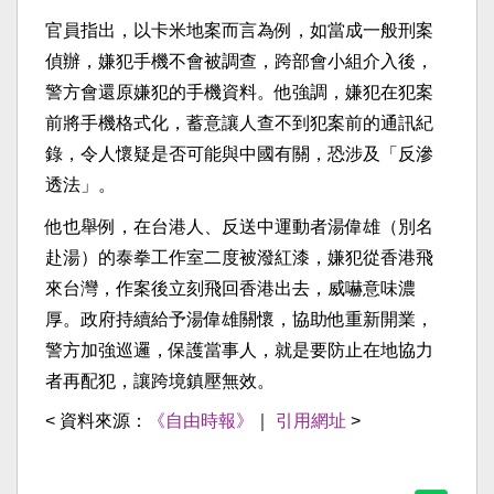
官員指出，以卡米地案而言為例，如當成一般刑案
偵辦，嫌犯手機不會被調查，跨部會小組介入後，
警方會還原嫌犯的手機資料。他強調，嫌犯在犯案
前將手機格式化，蓄意讓人查不到犯案前的通訊紀
錄，令人懷疑是否可能與中國有關，恐涉及「反滲
透法」。
他也舉例，在台港人、反送中運動者湯偉雄（別名
赴湯）的泰拳工作室二度被潑紅漆，嫌犯從香港飛
來台灣，作案後立刻飛回香港出去，威嚇意味濃
厚。政府持續給予湯偉雄關懷，協助他重新開業，
警方加強巡邏，保護當事人，就是要防止在地協力
者再配犯，讓跨境鎮壓無效。
< 資料來源：
《自由時報》
｜
引用網址
>