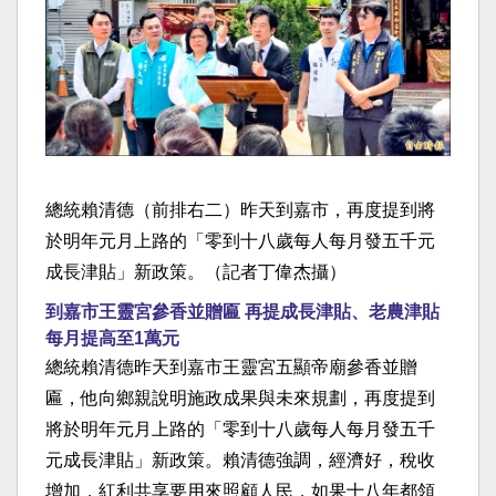
總統賴清德（前排右二）昨天到嘉市，再度提到將
於明年元月上路的「零到十八歲每人每月發五千元
成長津貼」新政策。（記者丁偉杰攝）
到嘉市王靈宮參香並贈匾 再提成長津貼、老農津貼
每月提高至1萬元
總統賴清德昨天到嘉市王靈宮五顯帝廟參香並贈
匾，他向鄉親說明施政成果與未來規劃，再度提到
將於明年元月上路的「零到十八歲每人每月發五千
元成長津貼」新政策。賴清德強調，經濟好，稅收
增加，紅利共享要用來照顧人民，如果十八年都領