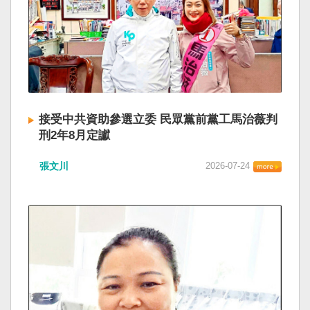
接受中共資助參選立委 民眾黨前黨工馬治薇判
刑2年8月定讞
張文川
2026-07-24