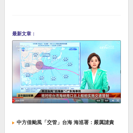
最新文章：
中方借颱風「交管」台海 海巡署：嚴厲譴責