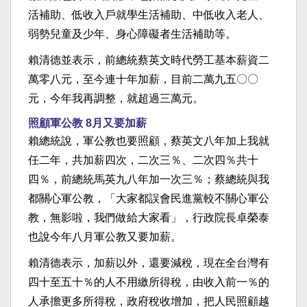
活補助、低收入戶就學生活補助、中低收入老人、
弱勢兒童及少年、身心障礙者生活補助等。
賴清德並表示，前總統蔡英文時代勞工基本薪資二
萬零八元，至今連十年加薪，目前二萬九五〇〇
元，今年我再調整，就超過三萬元。
照顧軍公教 8月又要加薪
賴總統說，軍公教也要照顧，蔡英文八年加上我就
任二年，共加薪四次，二次三％、二次四％共十
四％，前總統馬英九八年加一次三％；蔡總統與我
都關心軍公教，「大家都誤會民進黨較不關心軍公
教，無影啦，我們做給大家看」，行政院長卓榮泰
也說今年八月軍公教又要加薪。
賴清德表示，加薪以外，還要減稅，現在全台灣有
四十至五十％的人不用繳所得稅，由收入前一％的
人承擔更多所得稅，政府稅收增加，把人民照顧越