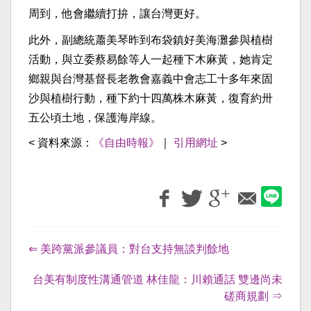
周到，他會繼續打拚，讓台灣更好。
此外，副總統蕭美琴昨到布袋鎮好美海灘參與植樹
活動，與立委蔡易餘等人一起種下木麻黃，她肯定
鄉親與台灣基督長老教會嘉義中會志工十多年來固
沙與植樹行動，種下約十四萬株木麻黃，復育約卅
五公頃土地，保護海岸線。
< 資料來源：
《自由時報》
｜
引用網址
>
⇐ 美跨黨派參議員：對台支持無談判餘地
台美有制度性溝通管道 林佳龍：川賴通話 雙邊尚未
磋商規劃 ⇒