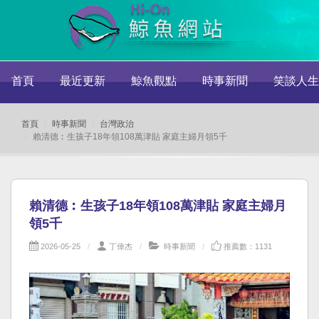
首頁
最近更新
鯨魚觀點
時事新聞
笑談人生
首頁
時事新聞
台灣政治
賴清德︰生孩子18年領108萬津貼 家庭主婦月領5千
賴清德︰生孩子18年領108萬津貼 家庭主婦月
領5千
2026-05-25
丁偉杰
時事新聞
推薦數：1131