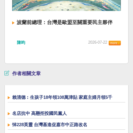
波蘭前總理：台灣是歐盟至關重要民主夥伴
陳昀
2026-07-22
作者相關文章
賴清德︰生孩子18年領108萬津貼 家庭主婦月領5千
名店抗中 高懸拒投國民黨人
悼228英靈 台灣基進促嘉市中正路改名