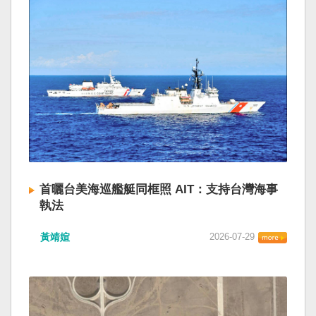
首曬台美海巡艦艇同框照 AIT：支持台灣海事
執法
黃靖媗
2026-07-29