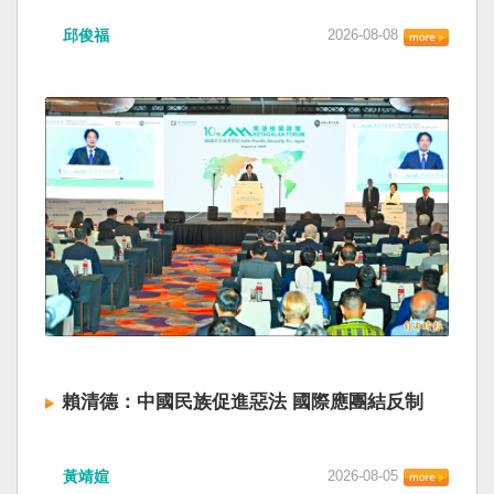
邱俊福
2026-08-08
賴清德：中國民族促進惡法 國際應團結反制
黃靖媗
2026-08-05