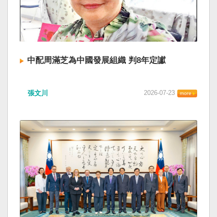
中配周滿芝為中國發展組織 判8年定讞
張文川
2026-07-23