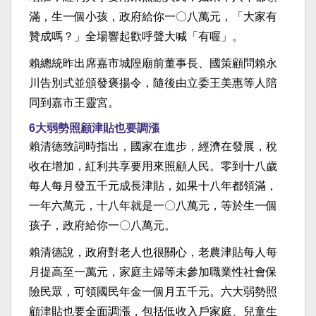
滿，生一個小孩，政府給你一〇八萬元，「大家有
贊成嗎？」全場響起歡呼聲大喊「有喔」。
賴總統昨出席嘉市城隍廟前董事長、國策顧問賴永
川告別式並頒發褒揚令，隨後由立委王美惠等人陪
同到嘉市王靈宮。
6大弱勢照顧津貼也要調漲
賴清德致詞時指出，國家在進步，經濟在發展，稅
收在增加，紅利共享要用來照顧人民。零到十八歲
每人每月發五千元成長津貼，如果十八年都領滿，
一年六萬元，十八年就是一〇八萬元，等於生一個
孩子，政府給你一〇八萬元。
賴清德說，政府對老人也很關心，老農津貼每人每
月提高至一萬元，家庭主婦等未參加職業性社會保
險民眾，可領國民年金一個月五千元。六大弱勢照
顧津貼也要全面調漲，包括低收入戶家庭、兒童生