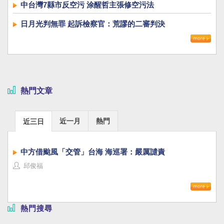
中台灣7縣市反空污 涂醒哲主張修空污法
日月光判無罪 起訴檢察官：荒謬的二審判決
熱門文章
近一月
熱門
近三日
中方借颱風「交管」台海 海巡署：嚴厲譴責
邱俊福
熱門搜尋