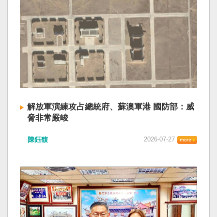
解放軍演練攻占總統府、蘇澳軍港 國防部：威
脅非常嚴峻
陳鈺馥
2026-07-27