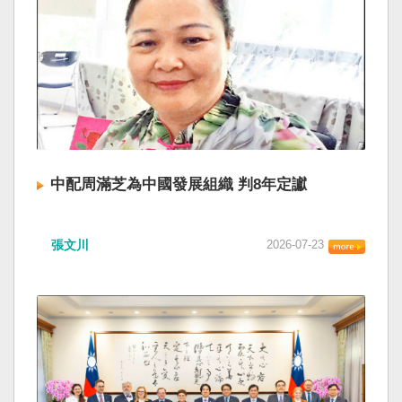
中配周滿芝為中國發展組織 判8年定讞
張文川
2026-07-23