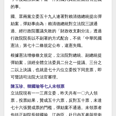
的事。
國、眾兩黨立委五十九人連署對賴清德總統提出彈
劾案，彈劾事由為：賴清德總統對立法院三讀通
過、經行政院覆議失敗的「財政收支劃分法」透過
行政院院長以不副署的方式配合，不依「中華民國
憲法」第七十二條規定公布，違憲失職。
根據憲法增修條文規定，立法院對總統、副總統提
彈劾案，須經全體立法委員二分之一提議、三分之
二以上決議，也就是七十六位立委投下同意票，即
可聲請司法院大法官審理。
陳玉珍、韓國瑜等七人未領票
立法院現有一一三席立委，昨天共有一〇六人領
票，投票結果，贊成五十六票，反對五十票，未達
七十六張贊成票的門檻，彈劾案不通過。未領票者
包括正副院長韓國瑜、江啟臣，赴日內瓦參與世衛