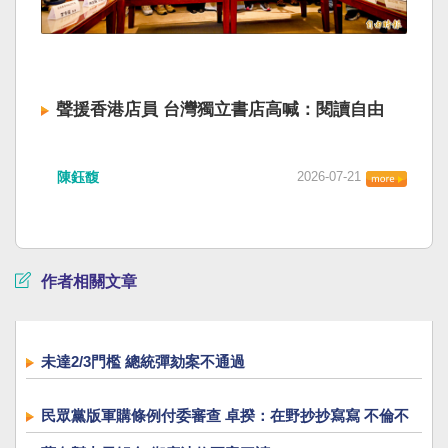
聲援香港店員 台灣獨立書店高喊：閱讀自由
陳鈺馥
2026-07-21
作者相關文章
未達2/3門檻 總統彈劾案不通過
民眾黨版軍購條例付委審查 卓揆：在野抄抄寫寫 不倫不
類