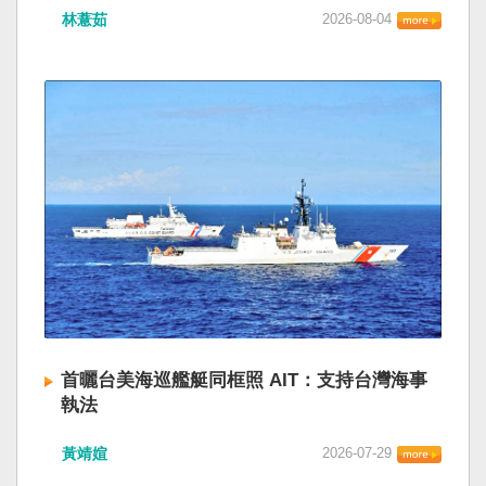
林薏茹
2026-08-04
首曬台美海巡艦艇同框照 AIT：支持台灣海事
執法
黃靖媗
2026-07-29