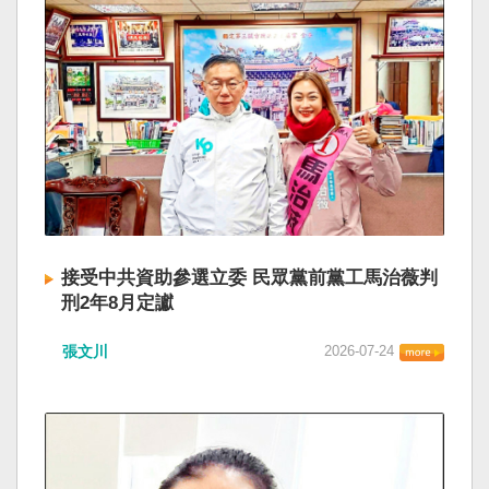
接受中共資助參選立委 民眾黨前黨工馬治薇判
刑2年8月定讞
張文川
2026-07-24