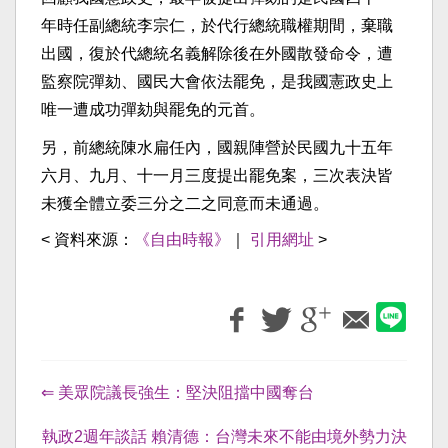
年時任副總統李宗仁，於代行總統職權期間，棄職
出國，復於代總統名義解除後在外國散發命令，遭
監察院彈劾、國民大會依法罷免，是我國憲政史上
唯一遭成功彈劾與罷免的元首。
另，前總統陳水扁任內，國親陣營於民國九十五年
六月、九月、十一月三度提出罷免案，三次表決皆
未獲全體立委三分之二之同意而未通過。
< 資料來源：
《自由時報》
｜
引用網址
>
⇐ 美眾院議長強生：堅決阻擋中國奪台
執政2週年談話 賴清德：台灣未來不能由境外勢力決