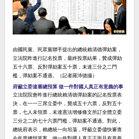
由國民黨、民眾黨聯手提出的總統賴清德彈劾案，
立法院昨進行記名投票，最終投票結果，贊成彈劾
五十六票、反對彈劾案五十票，未達三分之二門
檻，彈劾案不通過。（記者羅沛德攝）
府籲立委速審總預算 做一件對國人真正有意義的事
立法院院會昨進行總統賴清德彈劾案的記名投票表
決，在一一三席立委中，贊成五十六票，反對五十
票，七人未領票，未達憲法增修條文所訂全體立委
三分之二的七十六票門檻，彈劾案不通過。對此，
總統府表示，賴總統一向坦蕩，呼籲立委儘快審查
今年度總預算案，做一件對國人真正正面且有意義