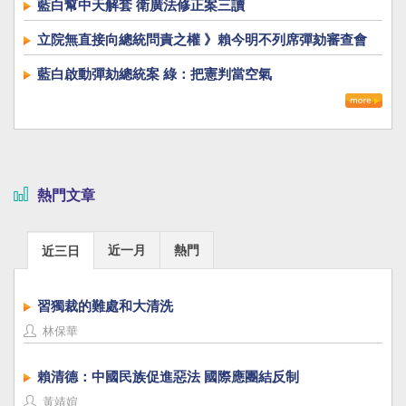
藍白幫中天解套 衛廣法修正案三讀
立院無直接向總統問責之權 》賴今明不列席彈劾審查會
藍白啟動彈劾總統案 綠：把憲判當空氣
熱門文章
近一月
熱門
近三日
習獨裁的難處和大清洗
林保華
賴清德：中國民族促進惡法 國際應團結反制
黃靖媗