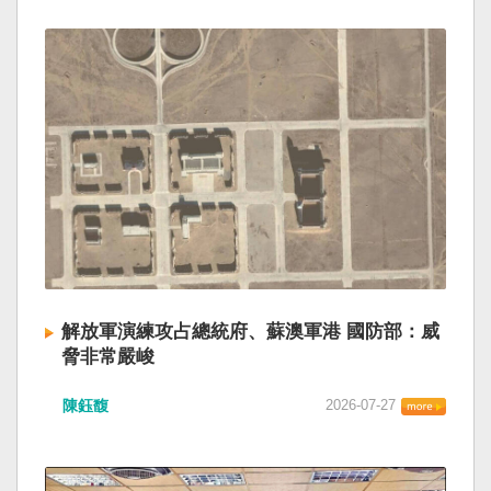
解放軍演練攻占總統府、蘇澳軍港 國防部：威
脅非常嚴峻
陳鈺馥
2026-07-27