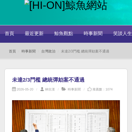
首頁
最近更新
鯨魚觀點
時事新聞
笑談人生
首頁
時事新聞
台灣政治
未達2/3門檻 總統彈劾案不通過
未達2/3門檻 總統彈劾案不通過
2026-05-20
林欣漢
時事新聞
推薦數：1074