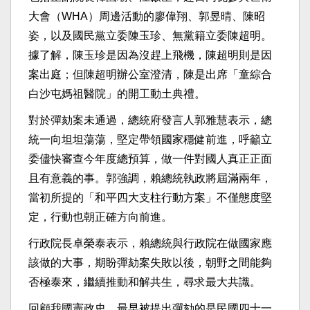
大會（WHA）周邊活動的廖偉翔、郭昱晴、陳昭
姿，以及國民黨立委陳玉珍、無黨籍立委陳超明。
據了解，陳玉珍是因為沒趕上飛機，陳超明則是因
案出庭；但陳超明辦公室澄清，陳是出席「童綜合
白沙屯媽祖醫院」的開工動土典禮。
對於彈劾案未通過，總統府發言人郭雅慧表示，總
統一向坦坦蕩蕩，堅定帶領國家穩健前進，呼籲立
委儘快審查今年度總預算，做一件對國人真正正面
且有意義的事。郭強調，賴總統執政將屆滿兩年，
當初所提的「和平四大支柱行動方案」不僅態度堅
定，行動也朝正確方向前進。
行政院長卓榮泰表示，賴總統與行政院在做國家應
該做的大事，期盼彈劾案失敗以後，朝野之間能夠
否極泰來，繼續推動和解共生，尋求最大共識。
回顧我國憲政史，最早被提出彈劾的是民國四十一