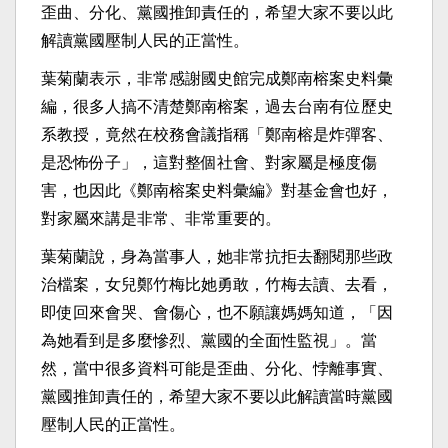
歪曲、分化、黨國推卸責任的，希望大家不要以此
解讀黨國壓制人民的正當性。
葉菊蘭表示，非常感謝國史館完成鄭南榕案史料彙
編，很多人搞不清楚鄭南榕案，過去台南有位歷史
系教授，竟然在校務會議指稱「鄭南榕是炸彈客、
是恐怖份子」，這對整個社會、對家屬是極度傷
害，也因此《鄭南榕案史料彙編》對基金會也好，
對家屬來講是非常、非常重要的。
葉菊蘭說，身為當事人，她非常抗拒去翻閱那些政
治檔案，女兒鄭竹梅比她勇敢，竹梅去讀、去看，
即使回來會哭、會傷心，也不願讓媽媽知道，「因
為她看到是多麼慘烈、黨國的全面性監視」。當
然，當中很多資料可能是歪曲、分化、悖離事實、
黨國推卸責任的，希望大家不要以此解讀當時黨國
壓制人民的正當性。