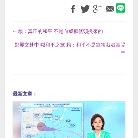
⇐ 賴：真正的和平 不是向威權低頭換來的
鄭麗文赴中 喊和平之旅 賴：和平不是靠獨裁者賞賜
⇒
最新文章：