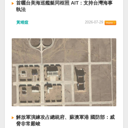
首曬台美海巡艦艇同框照 AIT：支持台灣海事
執法
黃靖媗
2026-07-29
解放軍演練攻占總統府、蘇澳軍港 國防部：威
脅非常嚴峻