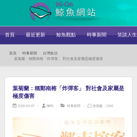
首頁
最近更新
鯨魚觀點
時事新聞
笑談人生
首頁
時事新聞
台灣政治
葉菊蘭：稱鄭南榕「炸彈客」 對社會及家屬是極度傷害
葉菊蘭：稱鄭南榕「炸彈客」 對社會及家屬是
極度傷害
2026-04-07
陳昀
時事新聞
推薦數：1942