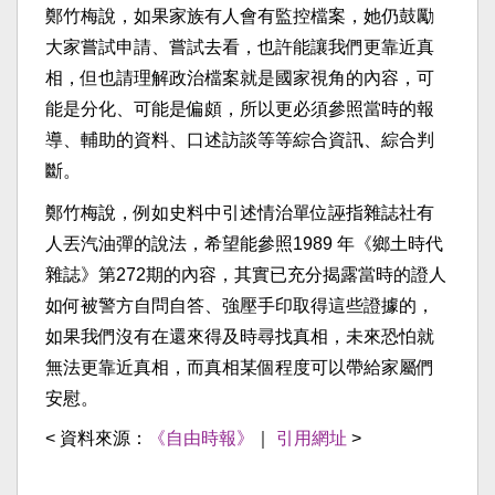
鄭竹梅說，如果家族有人會有監控檔案，她仍鼓勵
大家嘗試申請、嘗試去看，也許能讓我們更靠近真
相，但也請理解政治檔案就是國家視角的內容，可
能是分化、可能是偏頗，所以更必須參照當時的報
導、輔助的資料、口述訪談等等綜合資訊、綜合判
斷。
鄭竹梅說，例如史料中引述情治單位誣指雜誌社有
人丟汽油彈的說法，希望能參照1989 年《鄉土時代
雜誌》第272期的內容，其實已充分揭露當時的證人
如何被警方自問自答、強壓手印取得這些證據的，
如果我們沒有在還來得及時尋找真相，未來恐怕就
無法更靠近真相，而真相某個程度可以帶給家屬們
安慰。
< 資料來源：
《自由時報》
｜
引用網址
>