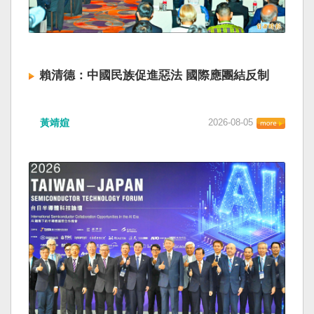
賴清德：中國民族促進惡法 國際應團結反制
黃靖媗
2026-08-05