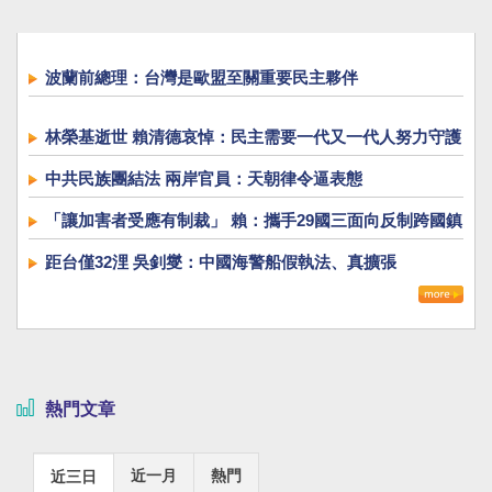
波蘭前總理：台灣是歐盟至關重要民主夥伴
林榮基逝世 賴清德哀悼：民主需要一代又一代人努力守護
中共民族團結法 兩岸官員：天朝律令逼表態
「讓加害者受應有制裁」 賴：攜手29國三面向反制跨國鎮
壓
距台僅32浬 吳釗燮：中國海警船假執法、真擴張
熱門文章
近一月
熱門
近三日