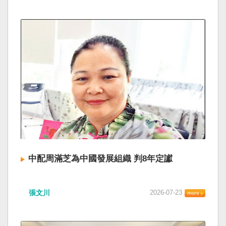
中配周滿芝為中國發展組織 判8年定讞
張文川
2026-07-23