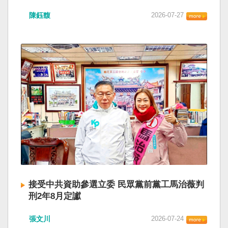
陳鈺馥
2026-07-27
接受中共資助參選立委 民眾黨前黨工馬治薇判
刑2年8月定讞
張文川
2026-07-24