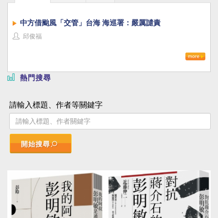
中方借颱風「交管」台海 海巡署：嚴厲譴責
邱俊福
熱門搜尋
請輸入標題、作者等關鍵字
開始搜尋