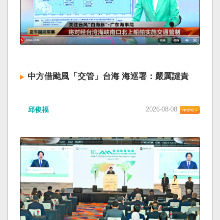
中方借颱風「交管」台海 海巡署：嚴厲譴責
邱俊福
2026-08-08