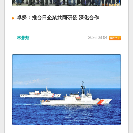
卓揆：推台日企業共同研發 深化合作
林薏茹
2026-08-04