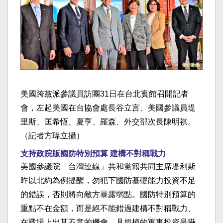
美國跨黨派參議員訪團31日在台北賓館召開記者
會，左起美國在台協會處長谷立言、美國參議員堤
里斯、匡希恆、夏亨、羅森、外交部次長陳明祺。
（記者方瑋立攝）
支持政院版國防特別預算 建構不對稱戰力
美國參議院「台灣連線」共和黨籍共同主席堤利斯
昨以北約為例提醒，勿犯下國防基礎能力投資不足
的錯誤，否則將向敵方暴露弱點。國防特別預算的
重點不在金額，而是絕不能錯過建構不對稱戰力、
在戰場上出其不意的機會，具規模的軍事投資是嚇