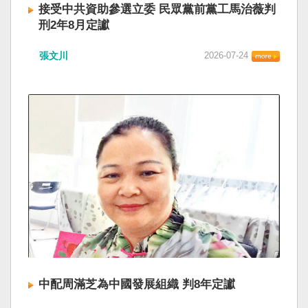
接受中共資助參選立委 民眾黨前黨工馬治薇判
刑2年8月定讞
張文川
2026-07-24
中配周滿芝為中國發展組織 判8年定讞