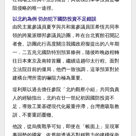
阻侵略的唯一途徑。
以北約為例 切勿犯下國防投資不足錯誤
由民主黨參議員夏亨與共和黨參議員匡希恆共同率
領的跨黨派聯邦參議員訪團，昨在台北賓館召開記
者會。訪團此行高度關注我國政府擬提出的八年期
一．二五兆元國防特別預算條例，隨後昨晚啟程轉
往日本東京及南韓首爾，繼續這趟印太行程。面對
立法院目前的僵局，他們一致強調，這筆預算對於
建構台灣所需的嚇阻力極為重要。
堤利斯以過去擔任參院「北約觀察小組」共同負責
人的經驗指出，北約在廿一世紀初因國防投資不
足，導致工業基礎現代化嚴重停滯，台灣應吸取教
訓，不要重蹈覆轍。
他說，從烏俄戰爭可知，即便在「帳面上」呈現軍
事弱勢的國家，依舊能透過不對稱戰力的建構保衛