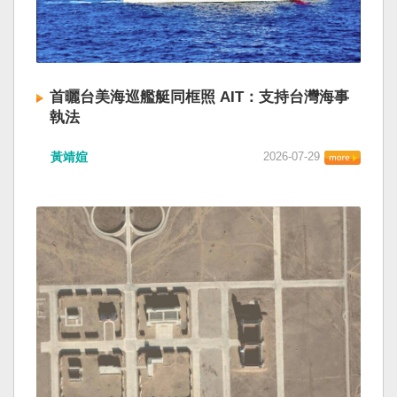
首曬台美海巡艦艇同框照 AIT：支持台灣海事
執法
黃靖媗
2026-07-29