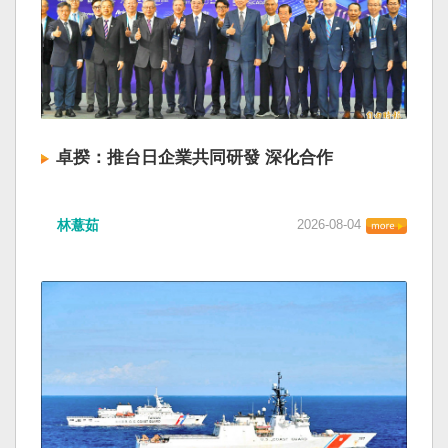
卓揆：推台日企業共同研發 深化合作
林薏茹
2026-08-04