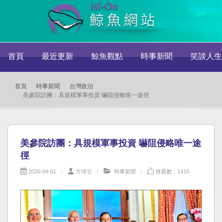
首頁
最近更新
鯨魚觀點
時事新聞
笑談人生
首頁
時事新聞
台灣政治
美參院訪團：具規模軍事投資 嚇阻侵略唯一途徑
美參院訪團：具規模軍事投資 嚇阻侵略唯一途
徑
2026-04-01
方瑋立
時事新聞
推薦數：1416