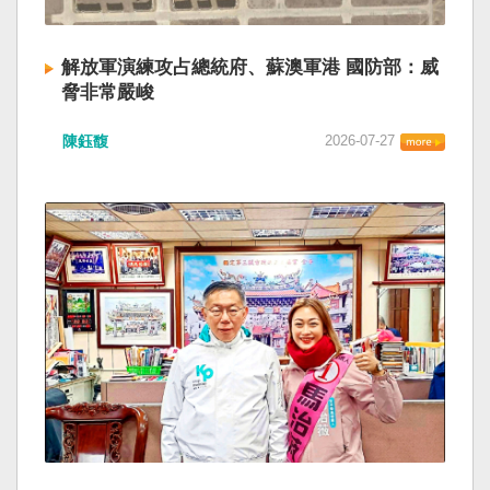
解放軍演練攻占總統府、蘇澳軍港 國防部：威
脅非常嚴峻
陳鈺馥
2026-07-27