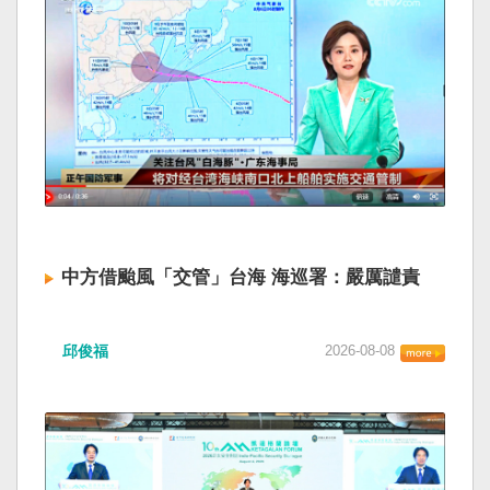
中方借颱風「交管」台海 海巡署：嚴厲譴責
邱俊福
2026-08-08