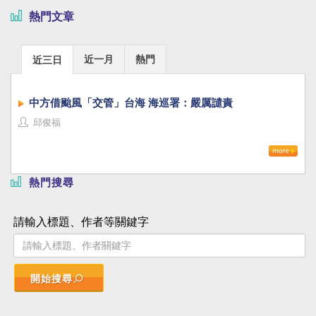
熱門文章
近一月
熱門
近三日
中方借颱風「交管」台海 海巡署：嚴厲譴責
邱俊福
熱門搜尋
請輸入標題、作者等關鍵字
開始搜尋