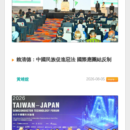
賴清德：中國民族促進惡法 國際應團結反制
黃靖媗
2026-08-05