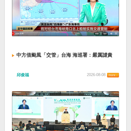
中方借颱風「交管」台海 海巡署：嚴厲譴責
邱俊福
2026-08-08