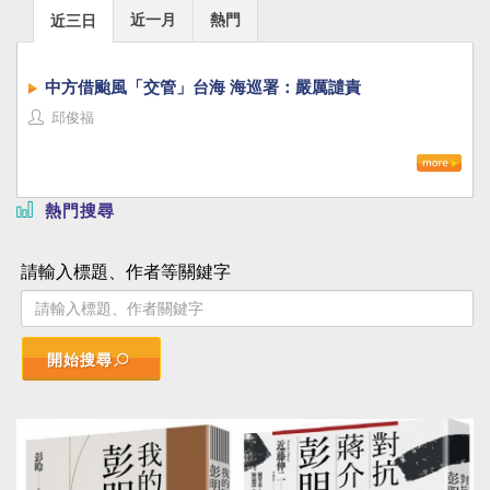
近一月
熱門
近三日
中方借颱風「交管」台海 海巡署：嚴厲譴責
邱俊福
熱門搜尋
請輸入標題、作者等關鍵字
開始搜尋