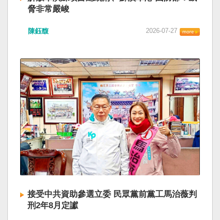
脅非常嚴峻
陳鈺馥
2026-07-27
接受中共資助參選立委 民眾黨前黨工馬治薇判
刑2年8月定讞