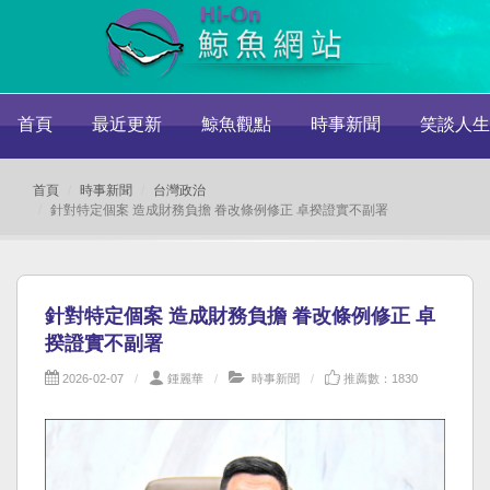
首頁
最近更新
鯨魚觀點
時事新聞
笑談人生
首頁
時事新聞
台灣政治
針對特定個案 造成財務負擔 眷改條例修正 卓揆證實不副署
針對特定個案 造成財務負擔 眷改條例修正 卓
揆證實不副署
2026-02-07
鍾麗華
時事新聞
推薦數：1830