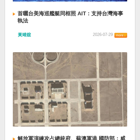
首曬台美海巡艦艇同框照 AIT：支持台灣海事
執法
黃靖媗
2026-07-29
解放軍演練攻占總統府、蘇澳軍港 國防部：威