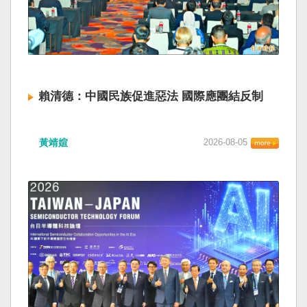
賴清德：中國民族促進惡法 國際應團結反制
黃靖媗
2026-08-05