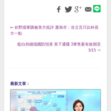
⇐ 在野擋軍購被美方批評 蕭旭岑：谷立言只比科長
大一點
藍白持續擋國防預算 美下通牒 3軍售案有效期至
3/15 ⇒
最新文章：