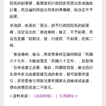
院長的副署權，嚴重侵犯行政院依照憲法形成施政
計畫，而且編列與提出預算的專屬權。他決定不予
副署。
卓強調，他基於「憲法」賦予行政院院長的副署
權，決定這次的「眷改條例」修正，不予副署。而
這也是繼「財劃法」後，行政院「不副署」的第二
例。
「眷改條例」修法，將老舊眷村定義時限從「民國
六十九年」大幅放寬至「民國八十五年」，並新增
「且有改建之必要」條款，民團曾質疑，修法恐衍
生當年依法改建新建完成的眷舍，都可能要求援
引，若管委會引用新法要求國家出資修繕或改建，
潛在經費恐高達二千億元。
< 資料來源：
《自由時報》
｜
引用網址
>