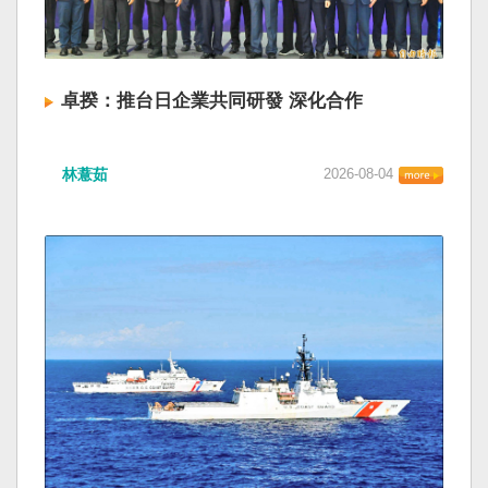
卓揆：推台日企業共同研發 深化合作
林薏茹
2026-08-04