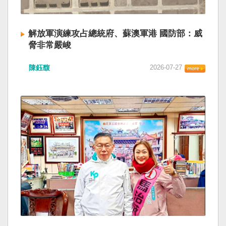
解放軍演練攻占總統府、蘇澳軍港 國防部：威
脅非常嚴峻
陳鈺馥
2026-07-27