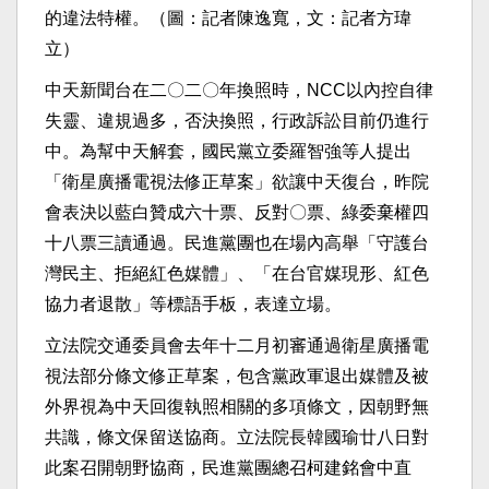
的違法特權。（圖：記者陳逸寬，文：記者方瑋
立）
中天新聞台在二〇二〇年換照時，NCC以內控自律
失靈、違規過多，否決換照，行政訴訟目前仍進行
中。為幫中天解套，國民黨立委羅智強等人提出
「衛星廣播電視法修正草案」欲讓中天復台，昨院
會表決以藍白贊成六十票、反對〇票、綠委棄權四
十八票三讀通過。民進黨團也在場內高舉「守護台
灣民主、拒絕紅色媒體」、「在台官媒現形、紅色
協力者退散」等標語手板，表達立場。
立法院交通委員會去年十二月初審通過衛星廣播電
視法部分條文修正草案，包含黨政軍退出媒體及被
外界視為中天回復執照相關的多項條文，因朝野無
共識，條文保留送協商。立法院長韓國瑜廿八日對
此案召開朝野協商，民進黨團總召柯建銘會中直