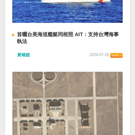
首曬台美海巡艦艇同框照 AIT：支持台灣海事
執法
黃靖媗
2026-07-29