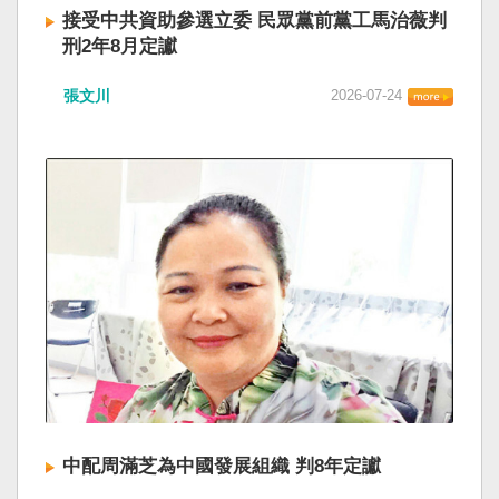
接受中共資助參選立委 民眾黨前黨工馬治薇判
刑2年8月定讞
張文川
2026-07-24
中配周滿芝為中國發展組織 判8年定讞