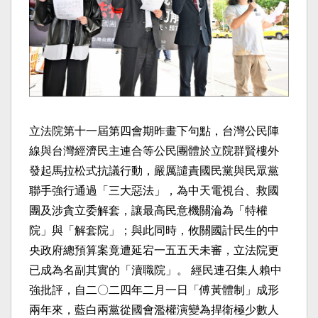
立法院第十一屆第四會期昨畫下句點，台灣公民陣
線與台灣經濟民主連合等公民團體於立院群賢樓外
發起馬拉松式抗議行動，嚴厲譴責國民黨與民眾黨
聯手強行通過「三大惡法」，為中天電視台、救國
團及涉貪立委解套，讓最高民意機關淪為「特權
院」與「解套院」；與此同時，攸關國計民生的中
央政府總預算案竟遭延宕一五五天未審，立法院更
已成為名副其實的「瀆職院」。 經民連召集人賴中
強批評，自二〇二四年二月一日「傅黃體制」成形
兩年來，藍白兩黨從國會濫權演變為捍衛極少數人