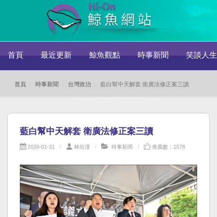
首頁
最近更新
鯨魚觀點
時事新聞
笑談人生
首頁
時事新聞
台灣政治
藍白幫中天解套 衛廣法修正案三讀
藍白幫中天解套 衛廣法修正案三讀
2026-01-31
林欣漢
時事新聞
推薦數：1578