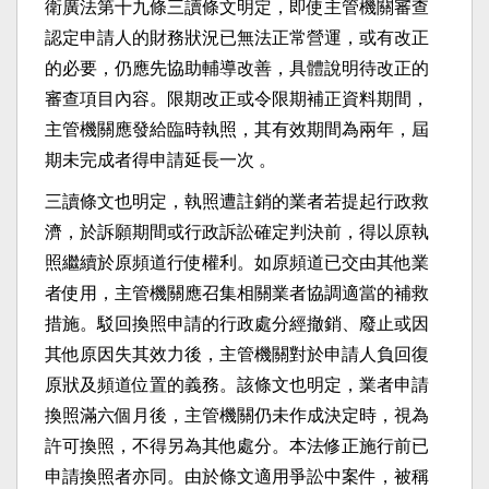
衛廣法第十九條三讀條文明定，即使主管機關審查
認定申請人的財務狀況已無法正常營運，或有改正
的必要，仍應先協助輔導改善，具體說明待改正的
審查項目內容。限期改正或令限期補正資料期間，
主管機關應發給臨時執照，其有效期間為兩年，屆
期未完成者得申請延長一次 。
三讀條文也明定，執照遭註銷的業者若提起行政救
濟，於訴願期間或行政訴訟確定判決前，得以原執
照繼續於原頻道行使權利。如原頻道已交由其他業
者使用，主管機關應召集相關業者協調適當的補救
措施。駁回換照申請的行政處分經撤銷、廢止或因
其他原因失其效力後，主管機關對於申請人負回復
原狀及頻道位置的義務。該條文也明定，業者申請
換照滿六個月後，主管機關仍未作成決定時，視為
許可換照，不得另為其他處分。本法修正施行前已
申請換照者亦同。由於條文適用爭訟中案件，被稱