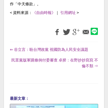
作「中天條款」。
< 資料來源：
《自由時報》
｜
引用網址
>
⇐ 谷立言：盼台灣政黨 視國防為人民安全議題
民眾黨版軍購條例付委審查 卓揆：在野抄抄寫寫 不
倫不類 ⇒
最新文章：