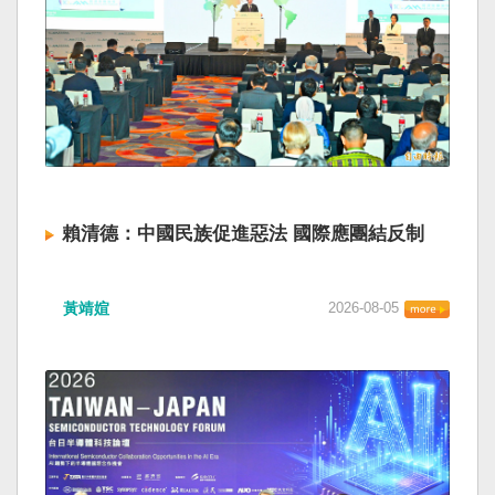
賴清德：中國民族促進惡法 國際應團結反制
黃靖媗
2026-08-05