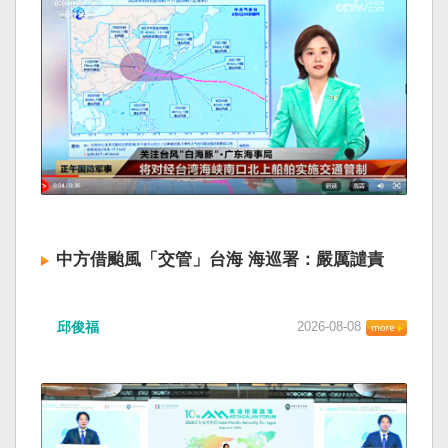
中方借颱風「交管」台海 海巡署：嚴厲譴責
邱俊福
2026-08-08