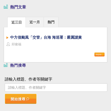
熱門文章
近一月
熱門
近三日
中方借颱風「交管」台海 海巡署：嚴厲譴責
邱俊福
熱門搜尋
請輸入標題、作者等關鍵字
開始搜尋