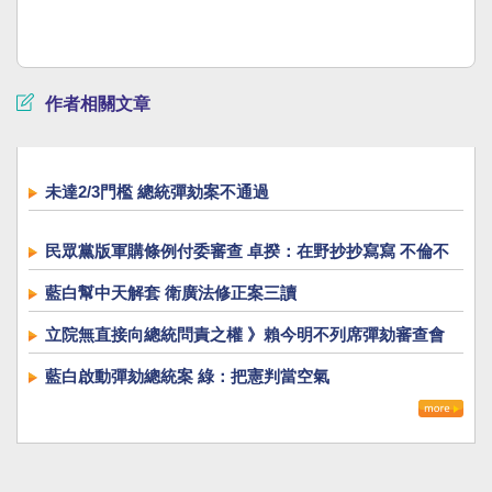
作者相關文章
未達2/3門檻 總統彈劾案不通過
民眾黨版軍購條例付委審查 卓揆：在野抄抄寫寫 不倫不
類
藍白幫中天解套 衛廣法修正案三讀
立院無直接向總統問責之權 》賴今明不列席彈劾審查會
藍白啟動彈劾總統案 綠：把憲判當空氣