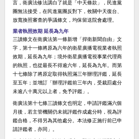
言，衛廣法修法講白了就是「中天條款」，民進黨
團無法接受，在民進黨團反對下，攸關中天復台、
放寬換照審查的爭議條文，均保留送院會處理。
業者執照效期 延長為九年
三讀條文在衛廣法第一條新增「捍衛新聞自由」文
字，第十一條將原為六年的衛星廣播電視業者執照
效期，延長為九年；境外衛星廣播電視事業代理商
的執照，也從最長不得逾六年，延長為九年。而第
十七條除了將原定取得執照滿三年辦理評鑑，延長
至五年；並增訂「辦理評鑑前三年內，受裁罰處分
未逾八十萬元以上者，免予評鑑」。
衛廣法第十七條三讀條文也明定，申請評鑑滿六個
月後，若主管機關仍未就評鑑作成處分時，視為評
鑑合格，不得另為其他處分。本法修正施行前已申
請評鑑者，亦同」。