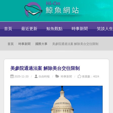
首頁
最近更新
鯨魚觀點
時事新聞
笑談人生
首頁
時事新聞
國際大事
美參院通過法案 解除美台交往限制
美參院通過法案 解除美台交往限制
2025-11-20
自由時報
時事新聞
推薦數：4024