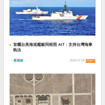
首曬台美海巡艦艇同框照 AIT：支持台灣海事
執法
黃靖媗
2026-07-29