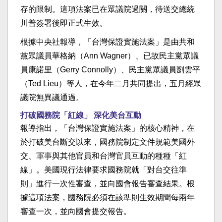
存的限制。這項法案已在眾議院過關，待送交總統
川普簽署後即正式生效。
根據中央社報導，「台灣保證實施法案」是由共和
黨眾議員華格納（Ann Wagner）、已故民主黨眾議
員康諾里（Gerry Connolly）、民主黨眾議員劉雲平
（Ted Lieu）等人，在今年二月共同提出，五月經眾
議院無異議通過。
打破國務院「紅線」 深化美台互動
報導指出，「台灣保證實施法案」的核心精神，在
於打破美台斷交以來，國務院制定文件規範美國外
交、軍事與其他官員和台灣官員互動的種種「紅
線」。美國現行法律要求國務院就「對台交往準
則」進行一次性審查，並向國會報告審查結果。根
據這項法案，國務院必須在該準則生效期間每兩年
審查一次，並向國會提交報告。