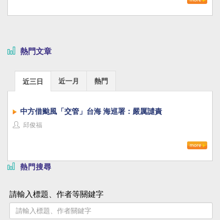
熱門文章
近一月
熱門
近三日
中方借颱風「交管」台海 海巡署：嚴厲譴責
邱俊福
熱門搜尋
請輸入標題、作者等關鍵字