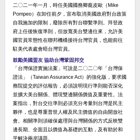
二〇二一年一月，時任美國國務卿龐皮歐（Mike
Pompeo）在卸任前夕，宣布取消美國政府對台政策
自我施加的限制，廢除所有對台聯繫準則。拜登政
府上任後恢復準則，但放寬美台雙邊往來，允許美
國官員常態性在聯邦機構接待台灣官員，也能前往
駐美代表處會晤台灣官員。
鼓勵美國盟友 協助台灣鞏固邦交
「台灣保證實施法案」可說是二〇二〇年「台灣保
證法」（Taiwan Assurance Act）的強化版，要求國
務院提交的評估報告，必須說明現行準則能否深化
並擴大美台關係、體現雙邊關係價值及重要性。法
案指出，對台交往準則必須充分考量到台灣是民主
夥伴，也是尊重普世人權及民主價值的自由開放社
會。相關準則須確保處理與台灣關係的方式反映雙
邊長期、全面且以價值為基礎的互動，及有助於和
平解決兩岸議題。