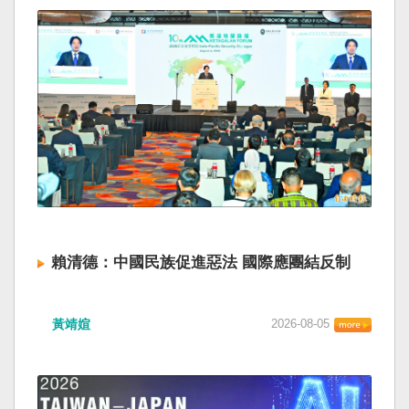
賴清德：中國民族促進惡法 國際應團結反制
黃靖媗
2026-08-05