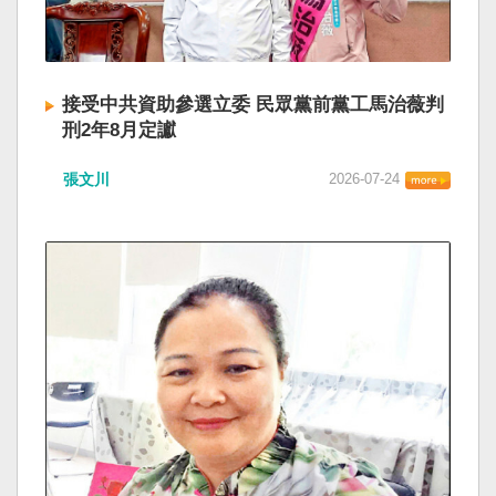
接受中共資助參選立委 民眾黨前黨工馬治薇判
刑2年8月定讞
張文川
2026-07-24