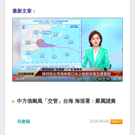
最新文章：
中方借颱風「交管」台海 海巡署：嚴厲譴責
邱俊福
2026-08-08