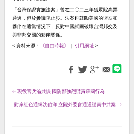
「台灣保證實施法案」曾在二〇二三年獲眾院高票
通過，但於參議院止步。法案也鼓勵美國的盟友和
夥伴在適當情況下，反對中國試圖破壞台灣邦交及
與非邦交國的夥伴關係。
< 資料來源：
《自由時報》
｜
引用網址
>
⇐ 現役官兵淪共諜 國防部強烈譴責叛國行為
對岸紅色通緝沈伯洋 立院外委會通過譴責中共案 ⇒