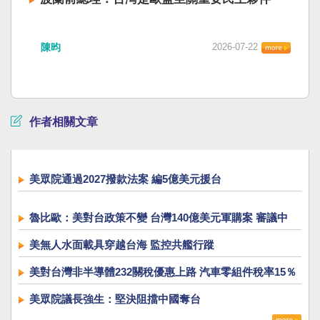
陳昀
2026-07-22
作者相關文章
美眾院通過2027撥款法案 編5億美元援台
魯比歐：美對台政策不變 台灣140億美元軍購案 審議中
美無人水面載具穿越台海 監控共艦行蹤
美對台灣非半導體232關稅優惠上路 汽車零組件稅率15％
美眾院議長強生：堅決阻擋中國奪台