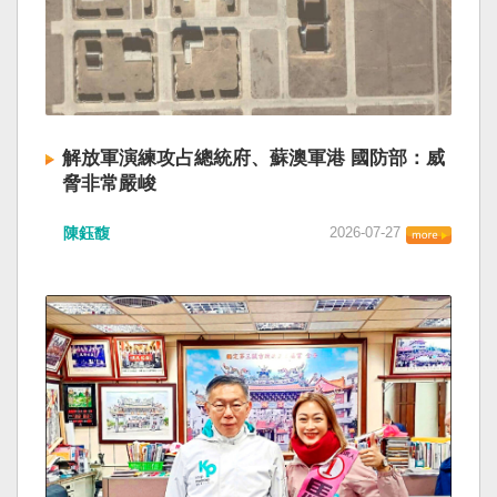
解放軍演練攻占總統府、蘇澳軍港 國防部：威
脅非常嚴峻
陳鈺馥
2026-07-27