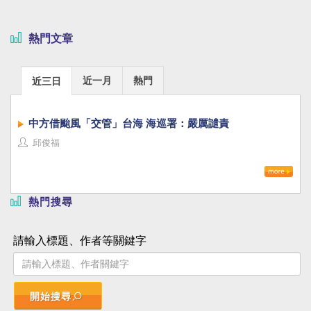
熱門文章
近一月
熱門
近三日
中方借颱風「交管」台海 海巡署：嚴厲譴責
邱俊福
熱門搜尋
請輸入標題、作者等關鍵字
開始搜尋