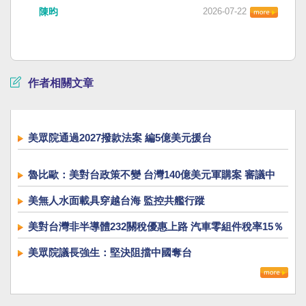
陳昀
2026-07-22
作者相關文章
美眾院通過2027撥款法案 編5億美元援台
魯比歐：美對台政策不變 台灣140億美元軍購案 審議中
美無人水面載具穿越台海 監控共艦行蹤
美對台灣非半導體232關稅優惠上路 汽車零組件稅率15％
美眾院議長強生：堅決阻擋中國奪台