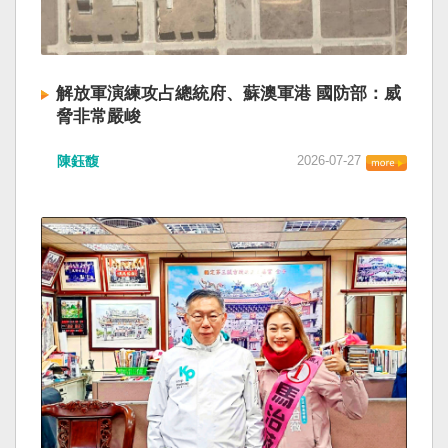
解放軍演練攻占總統府、蘇澳軍港 國防部：威
脅非常嚴峻
陳鈺馥
2026-07-27