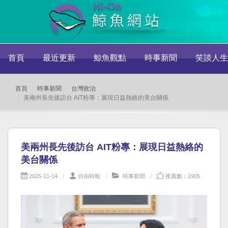
首頁
最近更新
鯨魚觀點
時事新聞
笑談人生
首頁
時事新聞
台灣政治
美兩州長先後訪台 AIT粉專：展現日益熱絡的美台關係
美兩州長先後訪台 AIT粉專：展現日益熱絡的
美台關係
2025-11-14
自由時報
時事新聞
推薦數：1905