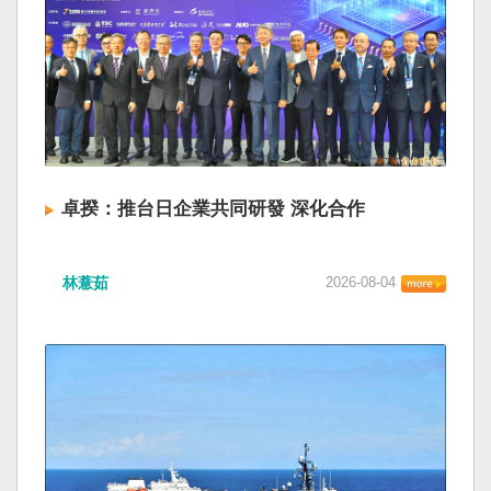
卓揆：推台日企業共同研發 深化合作
林薏茹
2026-08-04