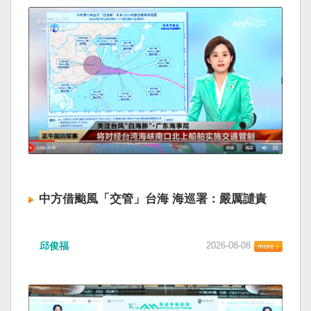
中方借颱風「交管」台海 海巡署：嚴厲譴責
邱俊福
2026-08-08