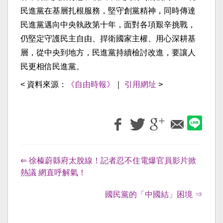
民進黨在基層扎根服務，堅守創黨精神，同時傳達
民進黨邁向中央執政第十年，面對各項艱辛挑戰，
仍堅定守護民主自由、捍衛國家主權、用心深耕基
層，從中央到地方，民進黨持續檢討改進，要讓人
民更相信民進黨。
< 資料來源：
《自由時報》
｜
引用網址
>
⇐ 徐榛蔚縣府太脫線！記者忍不住電爆官員影片掀
熱議 網直呼解氣！
國民黨的「中國結」困境 ⇒