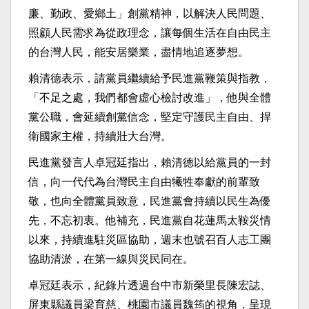
廉、勤政、愛鄉土」創黨精神，以解決人民問題、
照顧人民需求為從政理念，讓每個生活在自由民主
的台灣人民，能安居樂業，盡情地追逐夢想。
賴清德表示，請黨員繼續給予民進黨鞭策與指教，
「不足之處，我們都會虛心檢討改進」，他與全體
黨公職，會延續創黨信念，堅定守護民主自由、捍
衛國家主權，持續壯大台灣。
民進黨發言人卓冠廷指出，賴清德以給黨員的一封
信，向一代代為台灣民主自由犧牲奉獻的前輩致
敬，也向全體黨員致意，民進黨會持續以民生為優
先，不忘初衷。他補充，民進黨自花蓮馬太鞍災情
以來，持續進駐災區協助，週末也號召百人志工團
協助清淤，在第一線與災民同在。
卓冠廷表示，紀錄片透過台中市新榮里長陳宏誌、
屏東縣議員梁育慈、桃園市議員魏筠的視角，呈現