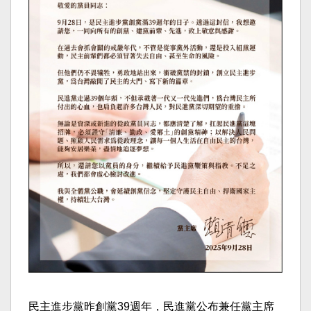
民主進步黨昨創黨39週年，民進黨公布兼任黨主席