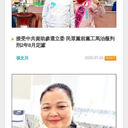
接受中共資助參選立委 民眾黨前黨工馬治薇判
刑2年8月定讞
張文川
2026-07-24