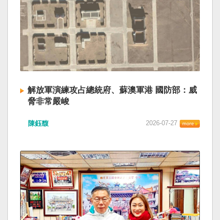
解放軍演練攻占總統府、蘇澳軍港 國防部：威
脅非常嚴峻
陳鈺馥
2026-07-27