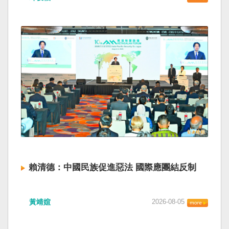
賴清德：中國民族促進惡法 國際應團結反制
黃靖媗
2026-08-05