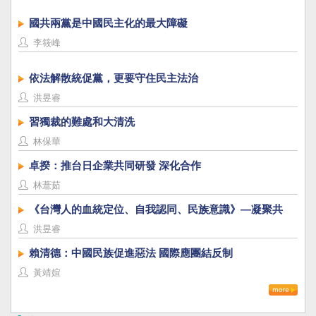
國共兩黨是中國民主化的最大障礙
李筱峰
依法解散統促黨，更要守住民主法治
洪昱睿
習獨裁的難處和大清洗
林保華
卓揆：推台日企業共同研發 深化合作
林薏茹
《台灣人的血統定位、自我認同、民族意識》—凝聚共
識，建立台灣國族認同
洪昱睿
賴清德：中國民族促進惡法 國際應團結反制
黃靖媗