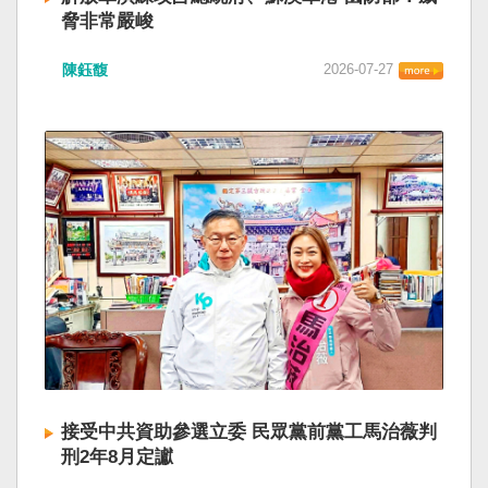
脅非常嚴峻
陳鈺馥
2026-07-27
接受中共資助參選立委 民眾黨前黨工馬治薇判
刑2年8月定讞