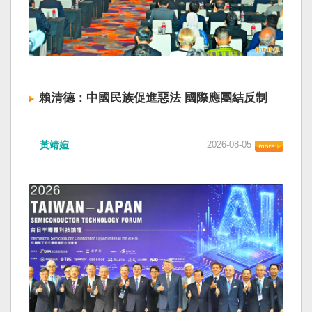
賴清德：中國民族促進惡法 國際應團結反制
黃靖媗
2026-08-05