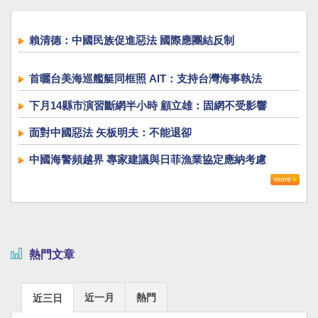
賴清德：中國民族促進惡法 國際應團結反制
首曬台美海巡艦艇同框照 AIT：支持台灣海事執法
下月14縣市演習斷網半小時 顧立雄：固網不受影響
面對中國惡法 矢板明夫：不能退卻
中國海警頻越界 專家建議與日菲漁業協定應納考慮
熱門文章
近一月
熱門
近三日