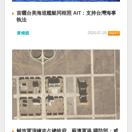
首曬台美海巡艦艇同框照 AIT：支持台灣海事
執法
黃靖媗
2026-07-29
解放軍演練攻占總統府、蘇澳軍港 國防部：威