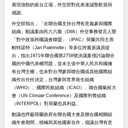
展現強勁的挺台立場，外交部對此表達誠摯歡迎與
感謝。
外交部指出，「在聯合國支持台灣有意義參與國際
組織」動議案由民六六黨（D66）外交事務發言人暨
「對中政策跨國議會聯盟」（IPAC）荷蘭共同主席
帕特諾特（Jan Paternotte）等多位跨黨派議員提
出，指出1971年聯合國第2758號決議案僅討論聯合
國的中國代表權問題，並未主張中華人民共和國擁
有台灣主權，也未對台灣參與聯合國或其他國際組
織作出任何決定，台灣參與世界衛生組織
（WHO）、國際民航組織（ICAO）、聯合國氣候大
會（UN Climate Conference）及國際刑警組織
（INTERPOL）對荷蘭也具利益。
動議也呼籲荷蘭政府在聯合國大會及聯合國相關組
織年會期間，積極與其他國家合作，倡議台灣有意