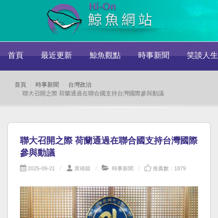
首頁
最近更新
鯨魚觀點
時事新聞
笑談人生
首頁
時事新聞
台灣政治
聯大召開之際 荷蘭通過在聯合國支持台灣國際參與動議
聯大召開之際 荷蘭通過在聯合國支持台灣國際
參與動議
2025-09-21
黃靖媗
時事新聞
推薦數：1879