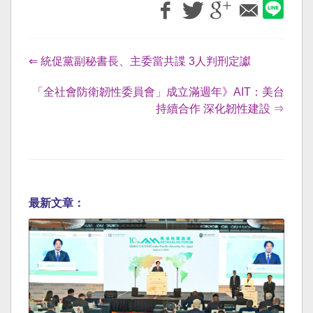
⇐ 統促黨副秘書長、主委當共諜 3人判刑定讞
「全社會防衛韌性委員會」成立滿週年》AIT：美台
持續合作 深化韌性建設 ⇒
最新文章：