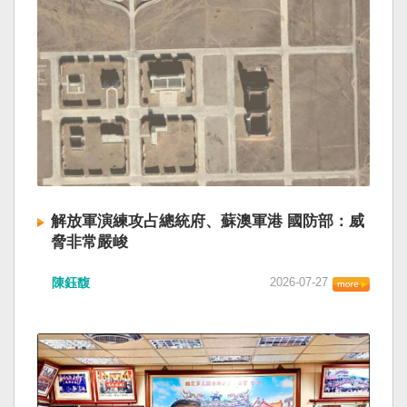
解放軍演練攻占總統府、蘇澳軍港 國防部：威
脅非常嚴峻
陳鈺馥
2026-07-27