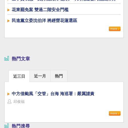
花東罷免案 雙過二階安全門檻
民進黨立委沈伯洋 將經營花蓮選區
熱門文章
近一月
熱門
近三日
中方借颱風「交管」台海 海巡署：嚴厲譴責
邱俊福
熱門搜尋