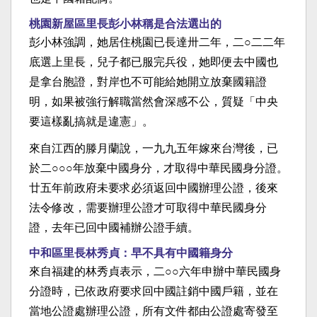
桃園新屋區里長彭小林稱是合法選出的
彭小林強調，她居住桃園已長達卅二年，二○二二年
底選上里長，兒子都已服完兵役，她即便去中國也
是拿台胞證，對岸也不可能給她開立放棄國籍證
明，如果被強行解職當然會深感不公，質疑「中央
要這樣亂搞就是違憲」。
來自江西的滕月蘭說，一九九五年嫁來台灣後，已
於二○○○年放棄中國身分，才取得中華民國身分證。
廿五年前政府未要求必須返回中國辦理公證，後來
法令修改，需要辦理公證才可取得中華民國身分
證，去年已回中國補辦公證手續。
中和區里長林秀貞：早不具有中國籍身分
來自福建的林秀貞表示，二○○六年申辦中華民國身
分證時，已依政府要求回中國註銷中國戶籍，並在
當地公證處辦理公證，所有文件都由公證處寄發至