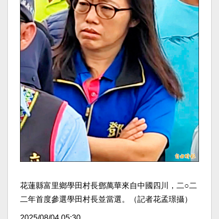
花蓮縣富里鄉學田村長鄧萬華來自中國四川，二○二
二年首度參選學田村長並當選。（記者花孟璟攝）
2025/08/04 05:30