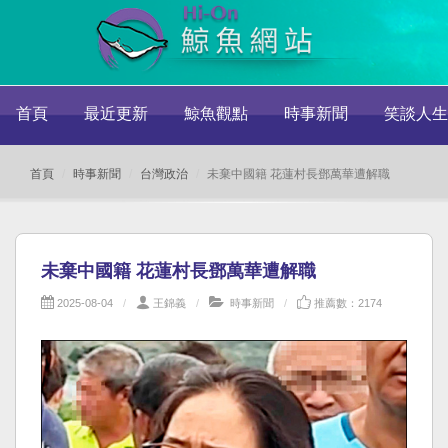
首頁
最近更新
鯨魚觀點
時事新聞
笑談人生
首頁
時事新聞
台灣政治
未棄中國籍 花蓮村長鄧萬華遭解職
未棄中國籍 花蓮村長鄧萬華遭解職
2025-08-04
王錦義
時事新聞
推薦數：2174