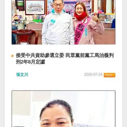
接受中共資助參選立委 民眾黨前黨工馬治薇判
刑2年8月定讞
張文川
2026-07-24