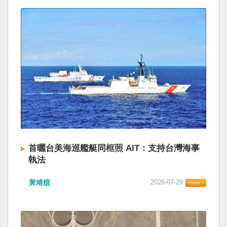
首曬台美海巡艦艇同框照 AIT：支持台灣海事
執法
黃靖媗
2026-07-29