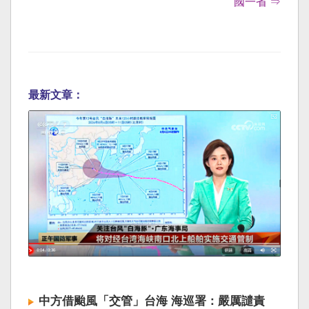
國一省 ⇒
最新文章：
中方借颱風「交管」台海 海巡署：嚴厲譴責