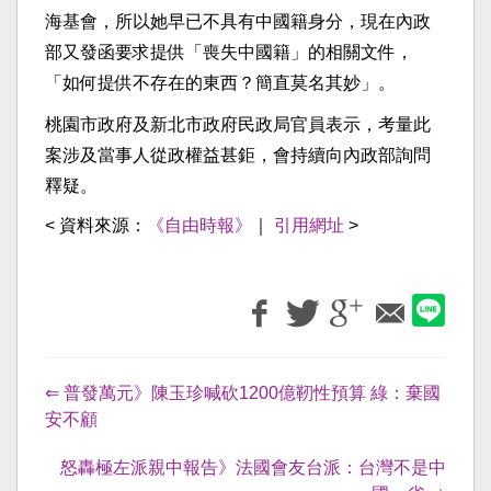
海基會，所以她早已不具有中國籍身分，現在內政
部又發函要求提供「喪失中國籍」的相關文件，
「如何提供不存在的東西？簡直莫名其妙」。
桃園市政府及新北市政府民政局官員表示，考量此
案涉及當事人從政權益甚鉅，會持續向內政部詢問
釋疑。
< 資料來源：
《自由時報》
｜
引用網址
>
⇐ 普發萬元》陳玉珍喊砍1200億靭性預算 綠：棄國
安不顧
怒轟極左派親中報告》法國會友台派：台灣不是中