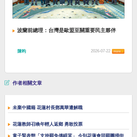
波蘭前總理：台灣是歐盟至關重要民主夥伴
陳昀
2026-07-22
作者相關文章
未棄中國籍 花蓮村長鄧萬華遭解職
花蓮教師召喚年輕人返鄉 勇敢投票
童子賢表態「支持罷免傅崐萁」 今到花蓮會同罷團掃街