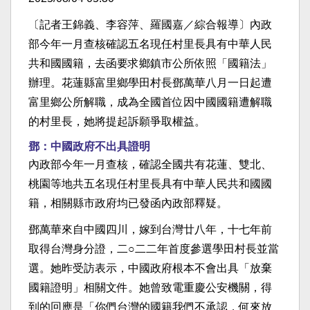
〔記者王錦義、李容萍、羅國嘉／綜合報導〕內政
部今年一月查核確認五名現任村里長具有中華人民
共和國國籍，去函要求鄉鎮市公所依照「國籍法」
辦理。花蓮縣富里鄉學田村長鄧萬華八月一日起遭
富里鄉公所解職，成為全國首位因中國國籍遭解職
的村里長，她將提起訴願爭取權益。
鄧：中國政府不出具證明
內政部今年一月查核，確認全國共有花蓮、雙北、
桃園等地共五名現任村里長具有中華人民共和國國
籍，相關縣市政府均已發函內政部釋疑。
鄧萬華來自中國四川，嫁到台灣廿八年，十七年前
取得台灣身分證，二○二二年首度參選學田村長並當
選。她昨受訪表示，中國政府根本不會出具「放棄
國籍證明」相關文件。她曾致電重慶公安機關，得
到的回應是「你們台灣的國籍我們不承認，何來放