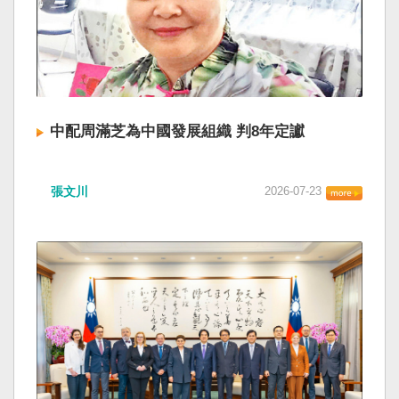
中配周滿芝為中國發展組織 判8年定讞
張文川
2026-07-23