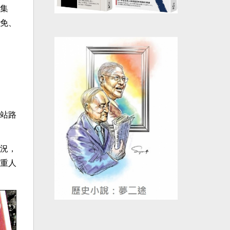
集
免、
站路
況，
重人