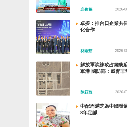
邱俊福
2026-0
卓揆：推台日企業共同
化合作
林薏茹
2026-0
解放軍演練攻占總統
軍港 國防部：威脅非
陳鈺馥
2026-0
中配周滿芝為中國發展
8年定讞