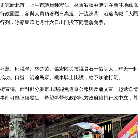
走完新北市，上午市議員鍾宏仁、林秉宥號召隊伍在新莊地藏庵
行政園區，參與人員頂著烈日高溫、汗流浹背，沿途高喊「大罷
行列，呼籲民眾七月廿六日出門投下同意罷免票。
巧慧、邱議瑩、林楚茵、張宏陸與市議員石一佑等人，昨天一起
成功」口號，沿途民眾、機車騎士比讚，給予加油打氣。
街宣傳。針對部分縣市出現罷免選舉公報與反罷文宣一起遞送情
事件可能陸續發生，希望藍營執政的地方政府維持行政中立，尊