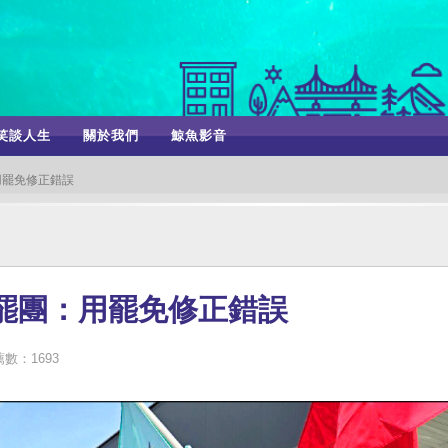
笑談人生
關於我們
鯨魚影音
用罷免修正錯誤
罷團：用罷免修正錯誤
數：1693