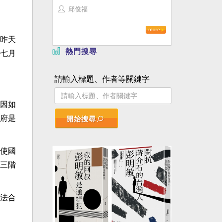
邱俊福
昨天
熱門搜尋
七月
請輸入標題、作者等關鍵字
因如
府是
開始搜尋
使國
三階
法合