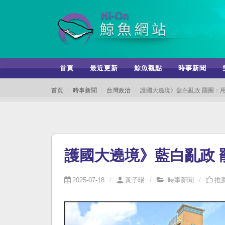
首頁
最近更新
鯨魚觀點
時事新聞
首頁
時事新聞
台灣政治
護國大遶境》藍白亂政 罷團：
護國大遶境》藍白亂政 
2025-07-18
黃子暘
時事新聞
推薦