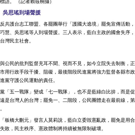
標語。 （記者賴筱桐攝）
、吳思瑤到場聲援
反共護台志工聯盟、各罷團舉行「護國大遶境」罷免宣傳活動，
巧慧、吳思瑤等人到場聲援。三人表示，藍白主政的國會失序，
台灣民主社會。
與公民的批判監督充耳不聞、視而不見，如今立院失去制衡，正
市用行政手段干擾、阻礙，最後階段民進黨將強力監督各縣市政
進黨守護公民運動的責任。
黨「五一戰隊」變成「七一戰隊」，也不是藍綠白比拚，而是促
遠是台灣人的台灣；罷免一、二階段，公民團體走在最前線，第
。
「板橋大刪元」發言人莫莉說，藍白立委毀憲亂政，罷免是用合
失敗，民主秩序、憲政體制將持續被無限制破壞。