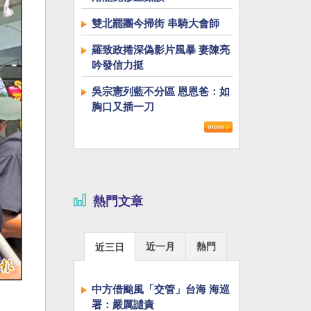
雙北罷團今掃街 串騎大會師
羅致政捲深偽影片風暴 妻陳亮
吟發信力挺
吳宗憲列藍不分區 恩恩爸：如
胸口又插一刀
熱門文章
近一月
熱門
近三日
中方借颱風「交管」台海 海巡
署：嚴厲譴責