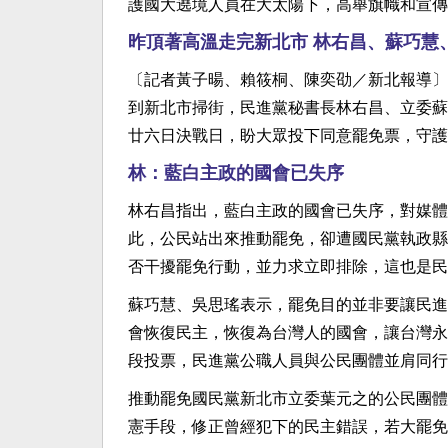
護國大遶境人員在大太陽下，高舉旗幟和宣傳
昨頂著高溫走完新北市 林右昌、蘇巧慧
〔記者黃子暘、賴筱桐、陳奕劭／新北報導〕
到新北市掃街，民進黨秘書長林右昌、立委蘇
廿六日決戰日，盼大眾投下同意罷免票，守護
林：藍白主政的國會已失序
林右昌指出，藍白主政的國會已失序，對媒體
此，公民站出來推動罷免，卻遭國民黨執政縣
否干擾罷免行動，並力求立即排除，這也是民
蘇巧慧、吳思瑤表示，罷免目的並非要讓民進
會恢復民主，恢復為台灣人的國會，讓台灣永
段投票，民進黨公職人員與公民團體並肩同行
推動罷免國民黨新北市立委葉元之的公民團體
憲手段，修正曾經犯下的民主錯誤，若大罷免