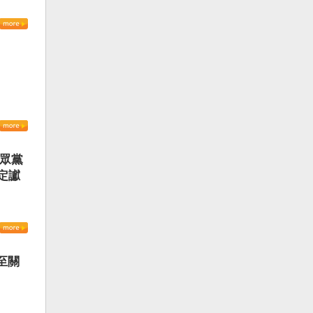
民眾黨
定讞
至關