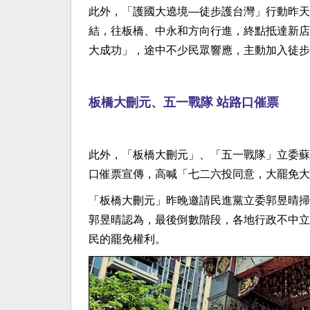
此外，「護國大遶境—徒步護台灣」行動昨天
結，往板橋、中永和方向行進，終點抵達新店
大成功」，途中不少民眾響應，主動加入徒步
板橋大刪元、五一戰隊 站路口催票
此外，「板橋大刪元」、「五一戰隊」立委蘇
口催票宣傳，高喊「七二六投同意，大罷免大
「板橋大刪元」昨晚邀請民進黨立委郭昱晴掃
郭昱晴認為，最後倒數階段，各地行政不中立
民的罷免權利。