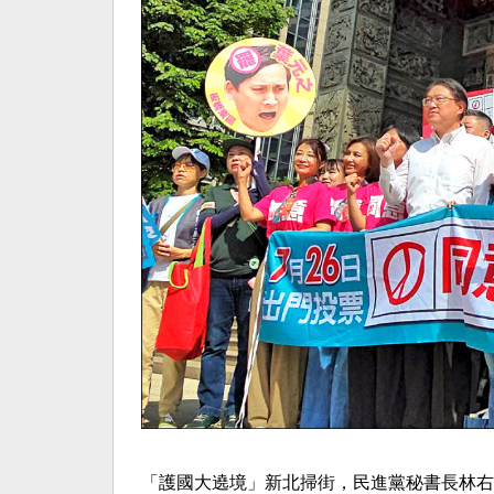
「護國大遶境」新北掃街，民進黨秘書長林右