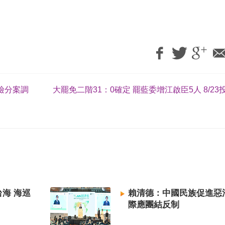
檢分案調
大罷免二階31：0確定 罷藍委增江啟臣5人 8/23
海 海巡
賴清德：中國民族促進惡
際應團結反制