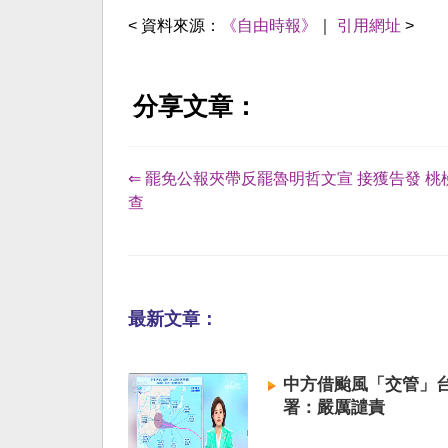
< 資料來源：
《自由時報》
｜
引用網址
>
分享文章：
⇐ 罷免公報夾帶反罷魯明哲文宣 接獲告發 桃
查
最新文章：
中方借颱風「交管」台
署：嚴厲譴責