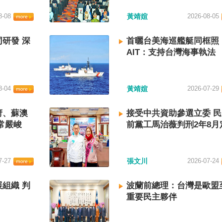
8-08
黃靖媗
2026-08-05
研發 深
首曬台美海巡艦艇同框照
AIT：支持台灣海事執法
8-04
黃靖媗
2026-07-29
府、蘇澳
接受中共資助參選立委 
常嚴峻
前黨工馬治薇判刑2年8月
7-27
張文川
2026-07-24
組織 判
波蘭前總理：台灣是歐盟
重要民主夥伴