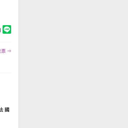
投票 ⇒
法 國