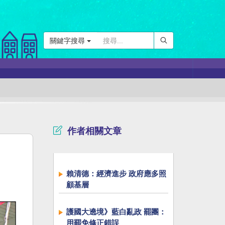
關鍵字搜尋
作者相關文章
賴清德：經濟進步 政府應多照
顧基層
護國大遶境》藍白亂政 罷團：
用罷免修正錯誤