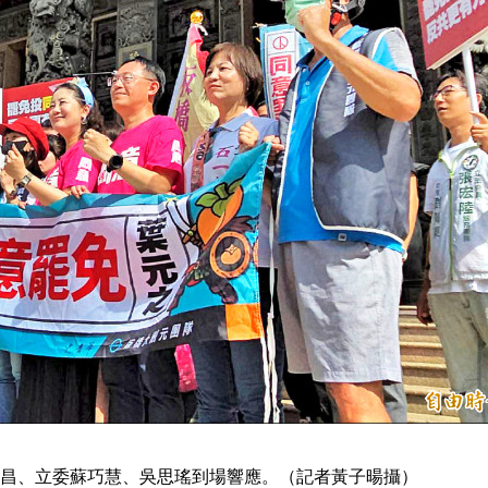
昌、立委蘇巧慧、吳思瑤到場響應。（記者黃子暘攝）