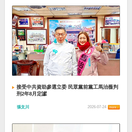
接受中共資助參選立委 民眾黨前黨工馬治薇判
刑2年8月定讞
張文川
2026-07-24