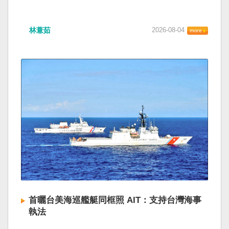
林薏茹
2026-08-04
首曬台美海巡艦艇同框照 AIT：支持台灣海事
執法