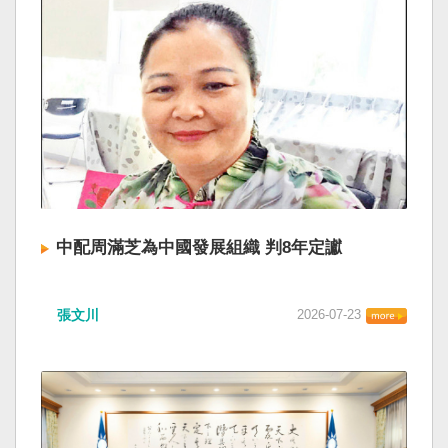
中配周滿芝為中國發展組織 判8年定讞
張文川
2026-07-23