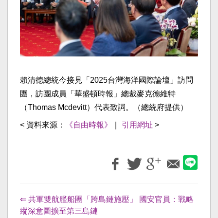
賴清德總統今接見「2025台灣海洋國際論壇」訪問
團，訪團成員「華盛頓時報」總裁麥克德維特
（Thomas Mcdevitt）代表致詞。（總統府提供）
< 資料來源：
《自由時報》
｜
引用網址
>
⇐ 共軍雙航艦船團「跨島鏈施壓」 國安官員：戰略
縱深意圖擴至第三島鏈