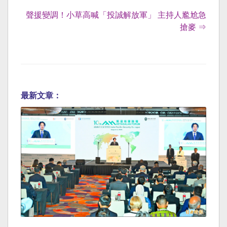
聲援變調！小草高喊「投誠解放軍」 主持人尷尬急
搶麥 ⇒
最新文章：