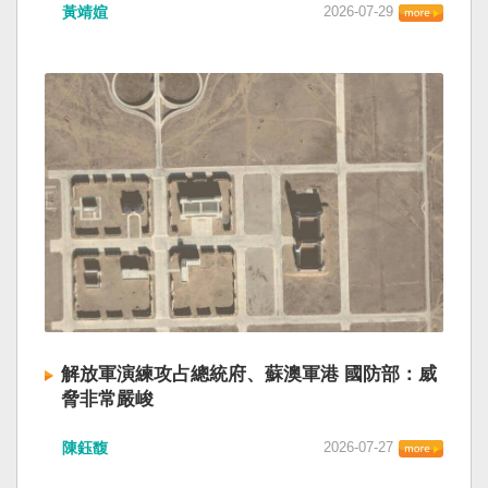
黃靖媗
2026-07-29
解放軍演練攻占總統府、蘇澳軍港 國防部：威
脅非常嚴峻
陳鈺馥
2026-07-27