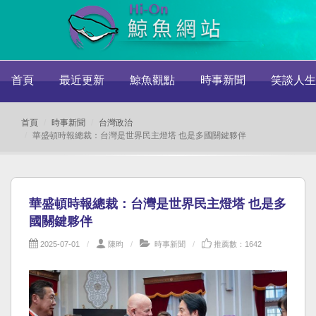
首頁
最近更新
鯨魚觀點
時事新聞
笑談人生
首頁
時事新聞
台灣政治
華盛頓時報總裁：台灣是世界民主燈塔 也是多國關鍵夥伴
華盛頓時報總裁：台灣是世界民主燈塔 也是多
國關鍵夥伴
2025-07-01
陳昀
時事新聞
推薦數：1642