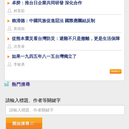
卓揆：推台日企業共同研發 深化合作
林薏茹
賴清德：中國民族促進惡法 國際應團結反制
黃靖媗
從熊本震災看台灣防災：避難不只是撤離，更是生活保障
洪昱睿
如果一九四五年八一五台灣獨立了
李敏勇
熱門搜尋
請輸入標題、作者等關鍵字
開始搜尋