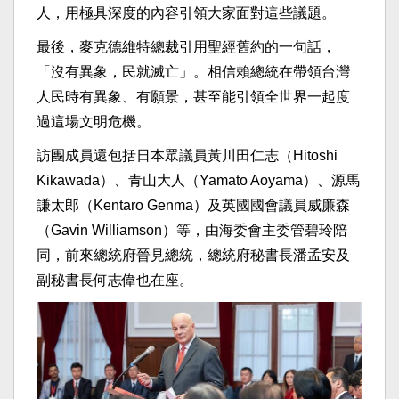
人，用極具深度的內容引領大家面對這些議題。
最後，麥克德維特總裁引用聖經舊約的一句話，
「沒有異象，民就滅亡」。相信賴總統在帶領台灣
人民時有異象、有願景，甚至能引領全世界一起度
過這場文明危機。
訪團成員還包括日本眾議員黃川田仁志（Hitoshi
Kikawada）、青山大人（Yamato Aoyama）、源馬
謙太郎（Kentaro Genma）及英國國會議員威廉森
（Gavin Williamson）等，由海委會主委管碧玲陪
同，前來總統府晉見總統，總統府秘書長潘孟安及
副秘書長何志偉也在座。