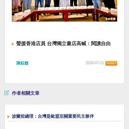
聲援香港店員 台灣獨立書店高喊：閱讀自由
陳鈺馥
2026-07-21
作者相關文章
波蘭前總理：台灣是歐盟至關重要民主夥伴