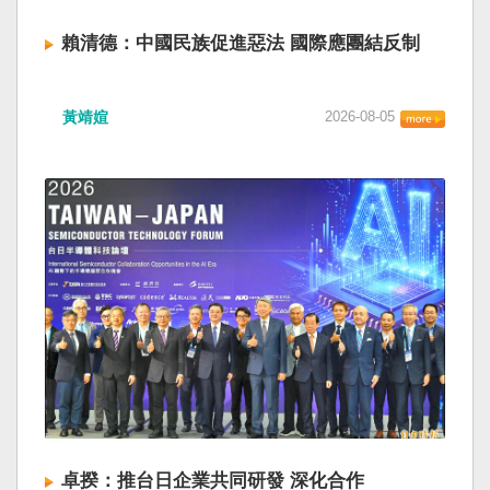
賴清德：中國民族促進惡法 國際應團結反制
黃靖媗
2026-08-05
卓揆：推台日企業共同研發 深化合作