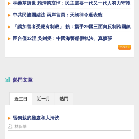
林榮基逝世 賴清德哀悼：民主需要一代又一代人努力守護
中共民族團結法 兩岸官員：天朝律令逼表態
「讓加害者受應有制裁」 賴：攜手29國三面向反制跨國鎮
壓
距台僅32浬 吳釗燮：中國海警船假執法、真擴張
熱門文章
近一月
熱門
近三日
習獨裁的難處和大清洗
林保華