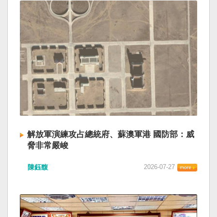
解放軍演練攻占總統府、蘇澳軍港 國防部：威
脅非常嚴峻
陳鈺馥
2026-07-27