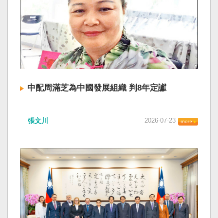
中配周滿芝為中國發展組織 判8年定讞
張文川
2026-07-23