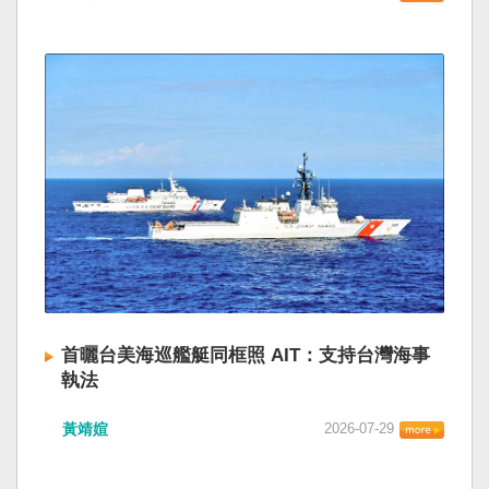
首曬台美海巡艦艇同框照 AIT：支持台灣海事
執法
黃靖媗
2026-07-29