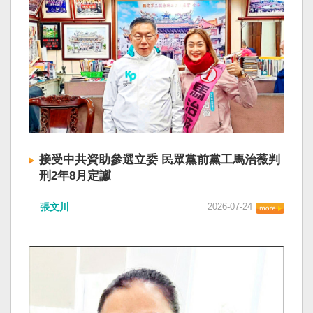
接受中共資助參選立委 民眾黨前黨工馬治薇判
刑2年8月定讞
張文川
2026-07-24