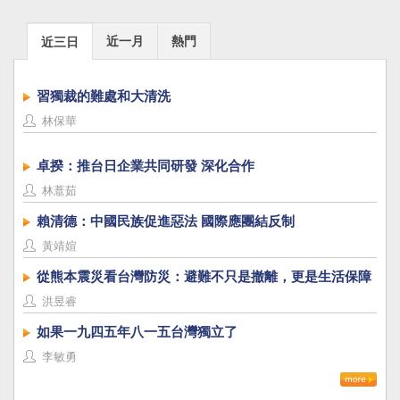
近一月
熱門
近三日
習獨裁的難處和大清洗
林保華
卓揆：推台日企業共同研發 深化合作
林薏茹
賴清德：中國民族促進惡法 國際應團結反制
黃靖媗
從熊本震災看台灣防災：避難不只是撤離，更是生活保障
洪昱睿
如果一九四五年八一五台灣獨立了
李敏勇