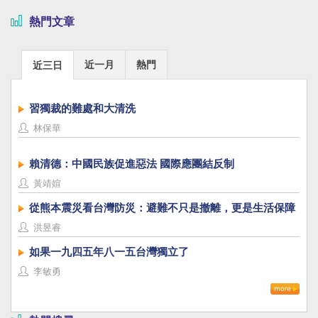
熱門文章
近一月
熱門
近三日
習獨裁的難處和大清洗
林保華
賴清德：中國民族促進惡法 國際應團結反制
黃靖媗
從熊本震災看台灣防災：避難不只是撤離，更是生活保障
洪昱睿
如果一九四五年八一五台灣獨立了
李敏勇