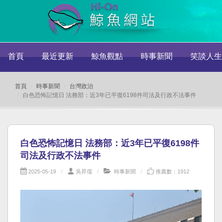
首頁
最近更新
鯨魚觀點
時事新聞
笑談人生
首頁
時事新聞
台灣政治
白色恐怖記憶日 法務部：近3年已平復6198件司法及行政不法事件
白色恐怖記憶日 法務部：近3年已平復6198件
司法及行政不法事件
2025-05-19
吳昇儒
時事新聞
推薦數：1912