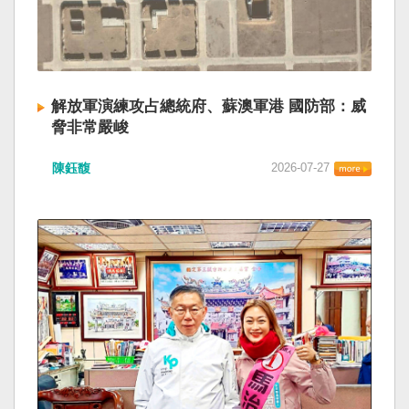
解放軍演練攻占總統府、蘇澳軍港 國防部：威
脅非常嚴峻
陳鈺馥
2026-07-27