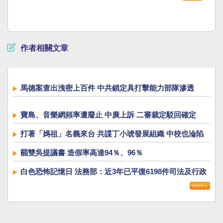
作者相關文章
馬德案查出洩密上百件 中共鎖定具打擊能力部隊滲透
寶島、音樂網頻率遭廢止 中廣上訴 二審裁定駁回確定
打著「媽祖」名義來台 共諜丁小琥發展組織 中校也淪陷
罷雙吳提議書 造假率高達94％、96％
白色恐怖記憶日 法務部：近3年已平復6198件司法及行政
不法事件