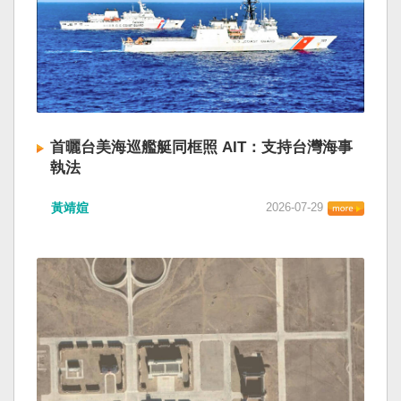
首曬台美海巡艦艇同框照 AIT：支持台灣海事
執法
黃靖媗
2026-07-29