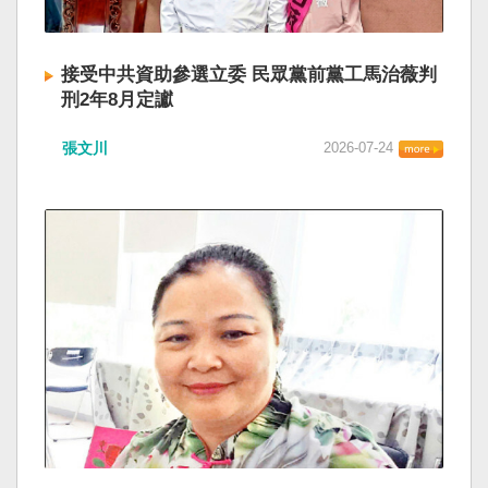
接受中共資助參選立委 民眾黨前黨工馬治薇判
刑2年8月定讞
張文川
2026-07-24