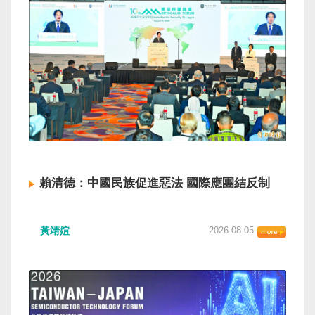
賴清德：中國民族促進惡法 國際應團結反制
黃靖媗
2026-08-05