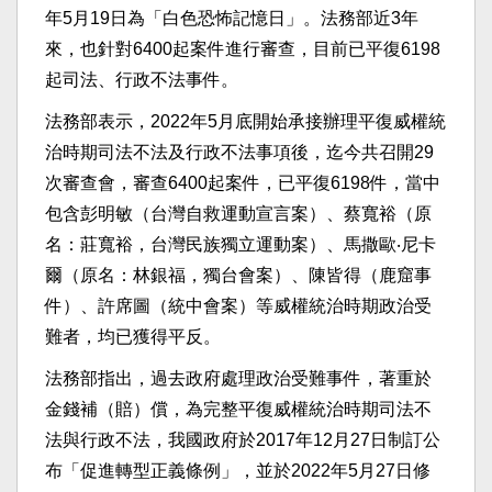
年5月19日為「白色恐怖記憶日」。法務部近3年
來，也針對6400起案件進行審查，目前已平復6198
起司法、行政不法事件。
法務部表示，2022年5月底開始承接辦理平復威權統
治時期司法不法及行政不法事項後，迄今共召開29
次審查會，審查6400起案件，已平復6198件，當中
包含彭明敏（台灣自救運動宣言案）、蔡寬裕（原
名：莊寬裕，台灣民族獨立運動案）、馬撒歐‧尼卡
爾（原名：林銀福，獨台會案）、陳皆得（鹿窟事
件）、許席圖（統中會案）等威權統治時期政治受
難者，均已獲得平反。
法務部指出，過去政府處理政治受難事件，著重於
金錢補（賠）償，為完整平復威權統治時期司法不
法與行政不法，我國政府於2017年12月27日制訂公
布「促進轉型正義條例」，並於2022年5月27日修