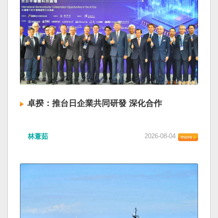
卓揆：推台日企業共同研發 深化合作
林薏茹
2026-08-04