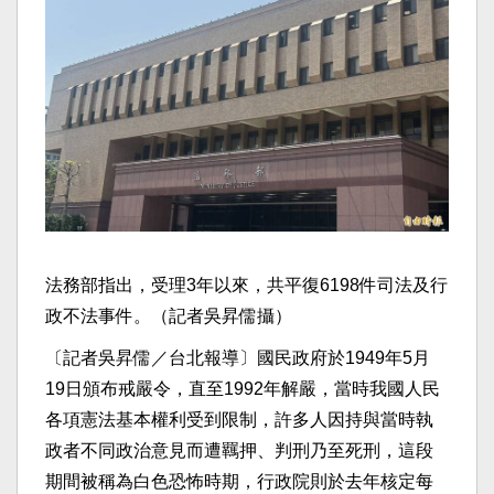
法務部指出，受理3年以來，共平復6198件司法及行
政不法事件。（記者吳昇儒攝）
〔記者吳昇儒／台北報導〕國民政府於1949年5月
19日頒布戒嚴令，直至1992年解嚴，當時我國人民
各項憲法基本權利受到限制，許多人因持與當時執
政者不同政治意見而遭羈押、判刑乃至死刑，這段
期間被稱為白色恐怖時期，行政院則於去年核定每