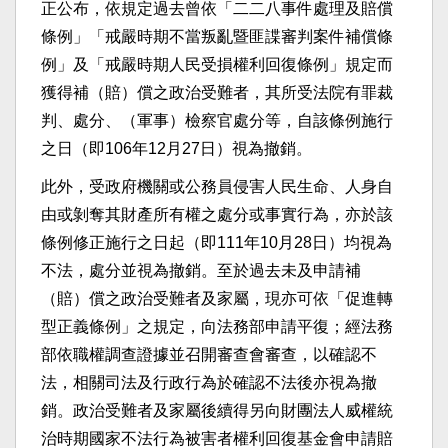
正公布，依規定過去曾依「二二八事件處理及賠償
條例」「戒嚴時期不當叛亂暨匪諜審判案件補償條
例」及「戒嚴時期人民受損權利回復條例」規定而
獲得補（賠）償之政治受難者，其所受法院有罪裁
判、處分、（軍事）檢察官處分等，自該條例施行
之日（即106年12月27日）視為撤銷。
此外，受政府機關或公務員侵害人民生命、人身自
由或剝奪其財產所有權之處分或事實行為，亦於該
條例修正施行之日起（即111年10月28日）均視為
不法，處分並視為撤銷。至於過去未及申請補
（賠）償之政治受難者及家屬，現亦可依「促進轉
型正義條例」之規定，向法務部申請平復；經法務
部依職權調查證據並召開審查會審查，以確認不
法，相關司法及行政行為於確認不法後亦視為撤
銷。政治受難者及家屬後續得另向財團法人威權統
治時期國家不法行為被害者權利回復基金會申請賠