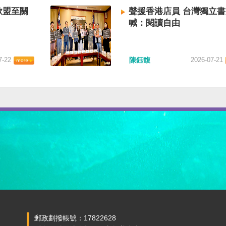
歐盟至關
聲援香港店員 台灣獨立
喊：閱讀自由
7-22
陳鈺馥
2026-07-21
郵政劃撥帳號：17822628