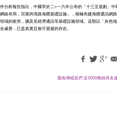
件分析報告指出，中國早於二○一六年公布的「十三五規劃」中
網絡布局，完善跨境路海纜基礎設施」，積極布建海纜通訊網路
領域的衝突，擴及至經濟通訊等基礎設施領域。這類以「灰色地
全威脅，已是真實且無可迴避的存在。
罷免傅崐萁們 近3000教師具名連