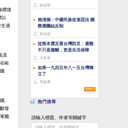
林保華
海纜後
灣以
賴清德：中國民族促進惡法 國
發生過
際應團結反制
黃靖媗
從熊本震災看台灣防災：避難
不只是撤離，更是生活保障
船及
洪昱睿
在歐
如果一九四五年八一五台灣獨
國
立了
李敏勇
國、
熱門搜尋
斷發
軍艦
請輸入標題、作者等關鍵字