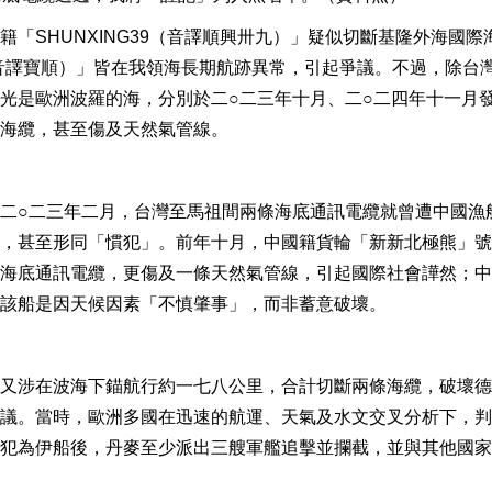
「SHUNXING39（音譯順興卅九）」疑似切斷基隆外海國際
（音譯寶順）」皆在我領海長期航跡異常，引起爭議。不過，除台
光是歐洲波羅的海，分別於二○二三年十月、二○二四年十一月
海纜，甚至傷及天然氣管線。
二○二三年二月，台灣至馬祖間兩條海底通訊電纜就曾遭中國漁
，甚至形同「慣犯」。前年十月，中國籍貨輪「新新北極熊」號
海底通訊電纜，更傷及一條天然氣管線，引起國際社會譁然；中
該船是因天候因素「不慎肇事」，而非蓄意破壞。
又涉在波海下錨航行約一七八公里，合計切斷兩條海纜，破壞德
議。當時，歐洲多國在迅速的航運、天氣及水文交叉分析下，判
犯為伊船後，丹麥至少派出三艘軍艦追擊並攔截，並與其他國家