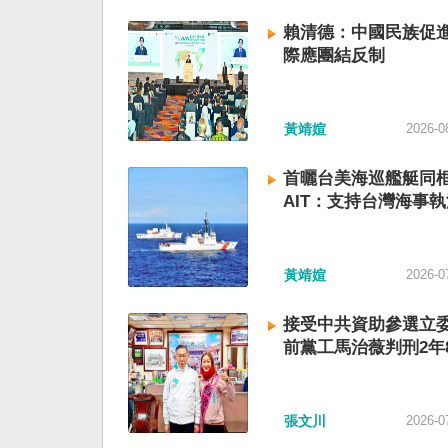
賴清德：中國民族促進
際應團結反制
黃靖媗
2026-0
首曬台美海巡艦艇同
AIT：支持台灣海事執
黃靖媗
2026-0
接受中共資助參選立委
前黨工馬治薇判刑2年
張文川
2026-0