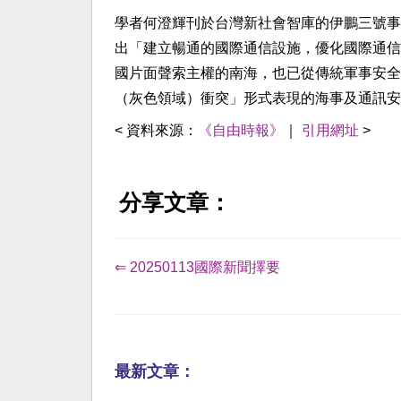
學者何澄輝刊於台灣新社會智庫的伊鵬三號事
出「建立暢通的國際通信設施，優化國際通信
國片面聲索主權的南海，也已從傳統軍事安全
（灰色領域）衝突」形式表現的海事及通訊安
< 資料來源：
《自由時報》
｜
引用網址
>
分享文章：
⇐ 20250113國際新聞擇要
最新文章：