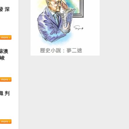
發 深
蘇澳
嚴峻
織 判