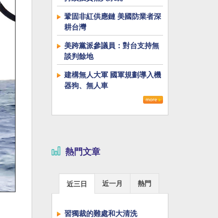
鞏固非紅供應鏈 美國防業者深
耕台灣
美跨黨派參議員：對台支持無
談判餘地
建構無人大軍 國軍規劃導入機
器狗、無人車
熱門文章
近一月
熱門
近三日
習獨裁的難處和大清洗