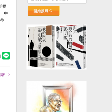
即提
開始搜尋
，中
帶
署 ⇒