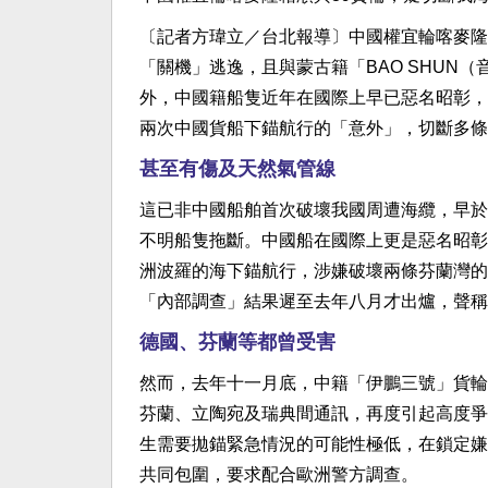
〔記者方瑋立／台北報導〕中國權宜輪喀麥隆籍
「關機」逃逸，且與蒙古籍「BAO SHUN
外，中國籍船隻近年在國際上早已惡名昭彰，
兩次中國貨船下錨航行的「意外」，切斷多條
甚至有傷及天然氣管線
這已非中國船舶首次破壞我國周遭海纜，早於
不明船隻拖斷。中國船在國際上更是惡名昭彰
洲波羅的海下錨航行，涉嫌破壞兩條芬蘭灣的
「內部調查」結果遲至去年八月才出爐，聲稱
德國、芬蘭等都曾受害
然而，去年十一月底，中籍「伊鵬三號」貨輪
芬蘭、立陶宛及瑞典間通訊，再度引起高度爭
生需要拋錨緊急情況的可能性極低，在鎖定嫌
共同包圍，要求配合歐洲警方調查。