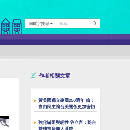
關鍵字搜尋
作者相關文章
賀美國獨立建國250週年 賴：
自由民主讓台美關係更加密切
強化嚇阻與韌性 谷立言：盼台
持續投資無人系統