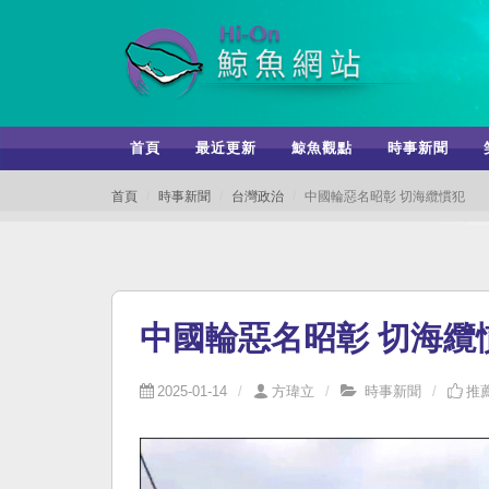
首頁
最近更新
鯨魚觀點
時事新聞
首頁
時事新聞
台灣政治
中國輪惡名昭彰 切海纜慣犯
中國輪惡名昭彰 切海纜
2025-01-14
方瑋立
時事新聞
推薦