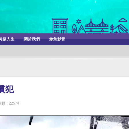
笑談人生
關於我們
鯨魚影音
慣犯
數：22574