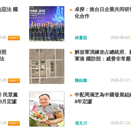
惡法 國
卓揆：推台日企業共同研
化合作
8-05
林薏茹
2026-08-04
框照
解放軍演練攻占總統府、
法
軍港 國防部：威脅非常
7-29
陳鈺馥
2026-07-27
 民眾黨
中配周滿芝為中國發展組
8月定讞
8年定讞
7-24
張文川
2026-07-23