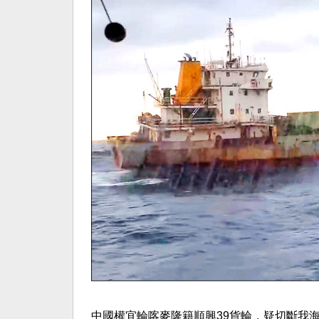
中國權宜輪喀麥隆籍順興39貨輪，疑切斷我