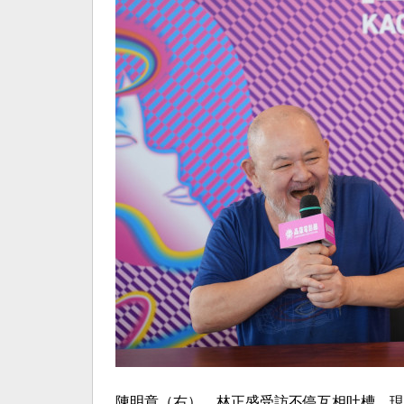
陳明章（右）、林正盛受訪不停互相吐槽，現