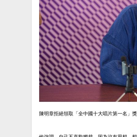
陳明章拒絕領取「全中國十大唱片第一名」獎
他強調，自己不喜歡獨裁，因為沒有思想、想