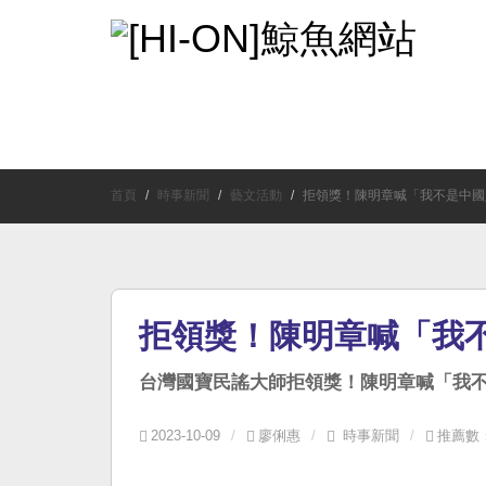
首頁
最近更新
鯨魚觀點
時事新聞
首頁
時事新聞
藝文活動
拒領獎！陳明章喊「我不是中國
拒領獎！陳明章喊「我
台灣國寶民謠大師拒領獎！陳明章喊「我
2023-10-09
廖俐惠
時事新聞
推薦數：