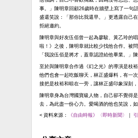
事。」陳明章回顧26歲時在牆壁上寫了一句
盛還笑說：「那你比我還早。」更透露自己在
拒絕邀約。
陳明章與好友伍佰曾一起為廖駿、黃乙玲的唱
啦！》之後，陳明章就比較少找他合作。被問
「我說伍佰是將才，蓋章認證給他畢業。」陳
至於與陳明章合作過《幻之光》的導演是枝裕
他們也會一起吃飯聊天，林正盛爆料，有一次
接把是枝裕和晾在一旁，讓林正盛印象深刻，
陳明章身為台灣國寶級人物，自己卻不覺得是
去，為此盡一份心力。愛喝酒的他也笑說，如
< 資料來源：
《自由時報》〈即時新聞〉
｜