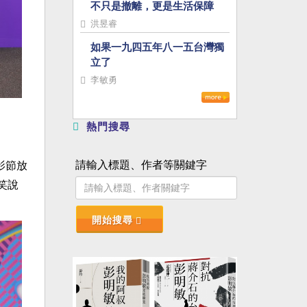
不只是撤離，更是生活保障
洪昱睿
如果一九四五年八一五台灣獨
立了
李敏勇
熱門搜尋
請輸入標題、作者等關鍵字
影節放
笑說
開始搜尋