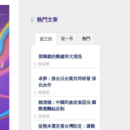
熱門文章
近一月
熱門
近三日
習獨裁的難處和大清洗
林保華
卓揆：推台日企業共同研發 深
化合作
林薏茹
賴清德：中國民族促進惡法 國
際應團結反制
黃靖媗
從熊本震災看台灣防災：避難