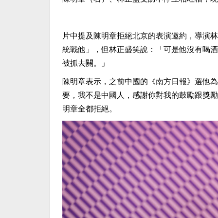
片中提及陳明章拒絕北京的表演邀約，導演林
統戰他」，但林正盛笑說：「可是他沒有喝酒
被抓去關。」
陳明章表示，之前中國的《南方日報》選他為
要，我不是中國人，感謝你對我的鼓勵跟獎勵
明章全都拒絕。