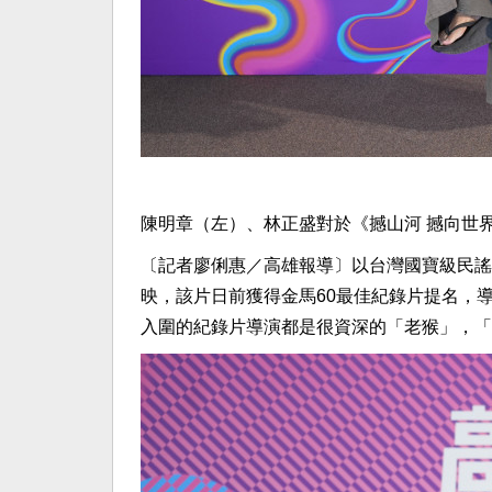
陳明章（左）、林正盛對於《撼山河 撼向世
〔記者廖俐惠／高雄報導〕以台灣國寶級民謠
映，該片日前獲得金馬60最佳紀錄片提名，
入圍的紀錄片導演都是很資深的「老猴」，「