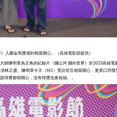
界》入圍金馬獎感到相當開心。（高雄電影節提供）
大師陳明章為主角的紀錄片《撼山河 撼向世界》於2023高雄電
導演林正盛、陳明章今天（9日）受訪坦言相當開心，更異口同聲
誰得獎都很開心，沒有得獎也會祝福。」