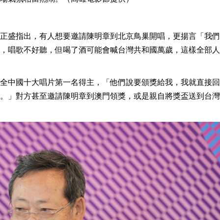
正盛指出，有人想要邀請陳明章到北京鳥巢開唱，更揚言「我們
，唱歌不好聽，但喝了酒可能會喊台灣共和國萬歲，這樣全部人
全中國十大唱片第一名得主，「他們說要頒獎給我，我就直接回
。」對方甚至邀請陳明章到澳門領獎，或是親自將獎盃送到台灣