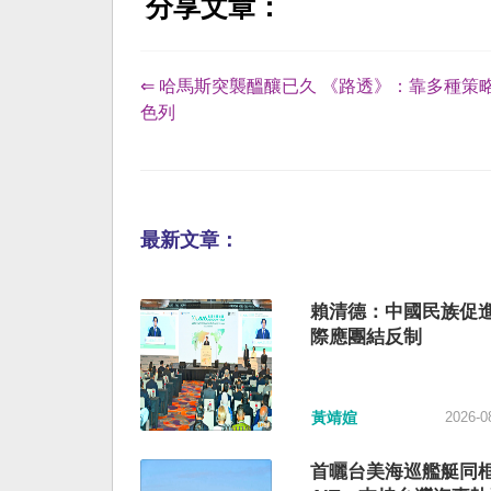
分享文章：
⇐ 哈馬斯突襲醞釀已久 《路透》：靠多種策
色列
最新文章：
賴清德：中國民族促進
際應團結反制
黃靖媗
2026-0
首曬台美海巡艦艇同