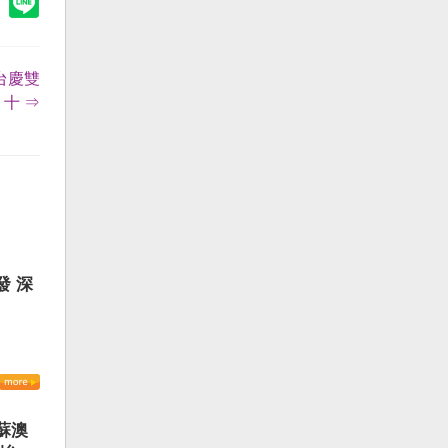
台慶雙
十 ⇒
發 深
蘇澳