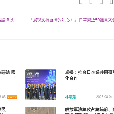
略誤導以
「展現支持台灣的決心！」 日華懇近50議員來
惡法 國
卓揆：推台日企業共同研
化合作
8-05
林薏茹
2026-08-04
框照
解放軍演練攻占總統府、