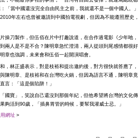
話：「當中國還沒完全自由民主之前，我就還不是一個中國人。
2010年左右也曾被邀請到中國拍電視劇，但因為不能遵照歷史
片操刀製作，但伍佰在片中打趣說道，在合作過電影《少年吔，
到兩人是不是不合？陳明章急忙澄清，兩人從頭到尾感情都很好
明章也強調，未來會和伍佰一起開演唱會。
和，林正盛表示，對是枝裕和提出邀約後，對方很快就答應了，
與陳明章、是枝裕和在台灣吃火鍋，但因為語言不通，陳明章竟
直言：「這是個陷阱！」
「國寶」，笑說自己還沒到那個年紀，但他希望將台灣的文化傳
果夠活到90歲，「插鼻胃管的時候，要幫我灌威士忌。」
引用網址
>