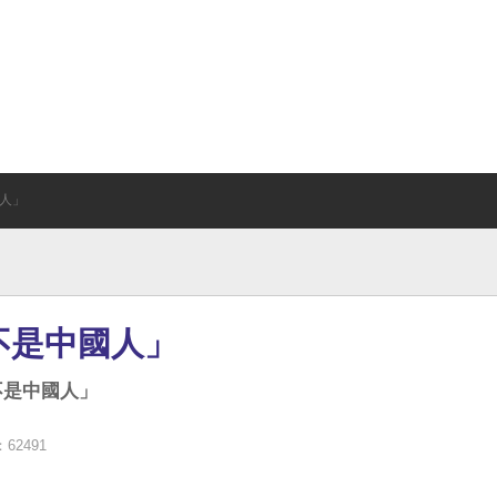
笑談人生
關於我們
鯨魚影音
人」
不是中國人」
不是中國人」
62491