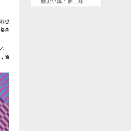
就想
都會
不
，陳