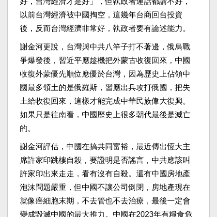
好，台灣經濟才是好」，但執政者連話都講不好，
以前台灣經濟被中國掏空，這幾年台商回台投資
後，反而台灣經濟非常好，執政者要有論述能力。
謝金河更說，台灣與中共八竿子打不著邊，俄烏戰
爭爆發後，習近平應趁機把外蒙古收復回來，中國
收復外蒙優先順位應優於台灣，因為歷史上佔領中
國最多領土的是俄羅斯，習應出兵攻打俄國，把失
土給收復回來，這樣才能完成中華民族偉大復興。
如果只是往南看，中國歷史上很多朝代最後是滅亡
的。
謝金河評估，中國在搞共同富裕，最近傳出恆大主
席許家印跳樓自殺，要證明是否謠言，中共應該叫
許家印出來走走，看有沒有自殺。還有中國房地產
泡沫問題嚴重，但中國不讓公司倒閉，房地產現在
就像癌細胞末期，不去管也不去治療，最後一定會
變成毀滅中國的最大推力。中國在2023年有糧食危