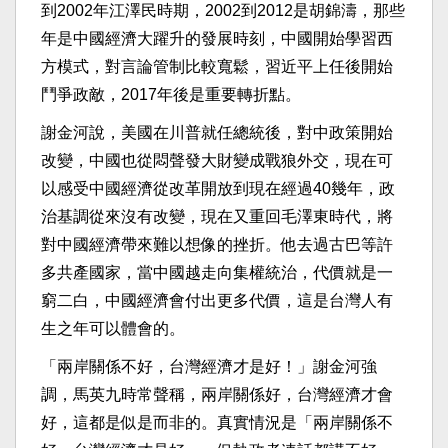
到2002年江澤民時期，2002到2012是胡錦濤，那些
年是中國經濟大躍升的發展時刻，中國開始學習西
方模式，對言論管制比較寬鬆，習近平上任後開始
鬥爭政敵，2017年後是重要轉折點。
謝金河說，美國在川普就任總統後，對中政策開始
改變，中國也從悶聲發大財變成戰狼外交，現在可
以感受中國經濟從改革開放到現在經過40幾年，政
治基調從來沒有改變，現在又重回毛澤東時代，將
對中國經濟帶來難以想像的挫折。他去過古巴等許
多共產國家，當中國越走向集權統治，代價就是一
窮二白，中國經濟會付出更多代價，這是台灣人有
生之年可以體會的。
「兩岸關係不好，台灣經濟才是好！」謝金河強
調，馬英九時常聲稱，兩岸關係好，台灣經濟才會
好，這都是似是而非的。真實情況是「兩岸關係不