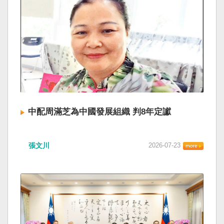
中配周滿芝為中國發展組織 判8年定讞
張文川
2026-07-23