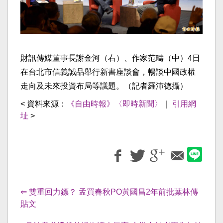
財訊傳媒董事長謝金河（右）、作家范疇（中）4日
在台北市信義誠品舉行新書座談會，暢談中國政權
走向及未來投資布局等議題。（記者羅沛德攝）
< 資料來源：
《自由時報》〈即時新聞〉
｜
引用網
址
>
⇐ 雙重回力鏢？ 孟買春秋PO黃國昌2年前批葉林傳
貼文