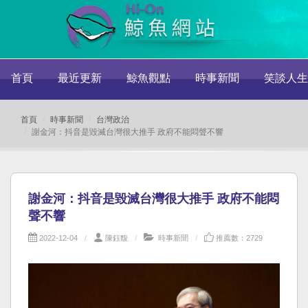
首頁
最近更新
鯨魚觀點
時事新聞
笑談人生
首頁
時事新聞
台灣政治
謝金河：抖音是毀滅台灣很大推手 政府不能悶聲不響
謝金河：抖音是毀滅台灣很大推手 政府不能悶
聲不響
2022-12-04
陳鈺馥
時事新聞
推薦數：2729