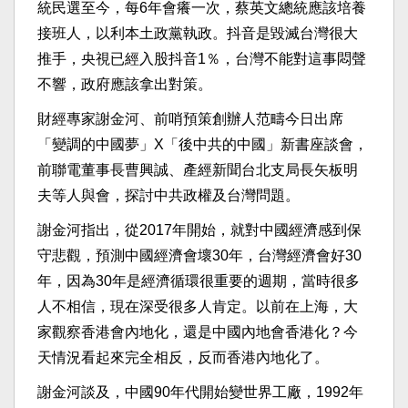
統民選至今，每6年會癢一次，蔡英文總統應該培養
接班人，以利本土政黨執政。抖音是毀滅台灣很大
推手，央視已經入股抖音1％，台灣不能對這事悶聲
不響，政府應該拿出對策。
財經專家謝金河、前哨預策創辦人范疇今日出席
「變調的中國夢」X「後中共的中國」新書座談會，
前聯電董事長曹興誠、產經新聞台北支局長矢板明
夫等人與會，探討中共政權及台灣問題。
謝金河指出，從2017年開始，就對中國經濟感到保
守悲觀，預測中國經濟會壞30年，台灣經濟會好30
年，因為30年是經濟循環很重要的週期，當時很多
人不相信，現在深受很多人肯定。以前在上海，大
家觀察香港會內地化，還是中國內地會香港化？今
天情況看起來完全相反，反而香港內地化了。
謝金河談及，中國90年代開始變世界工廠，1992年