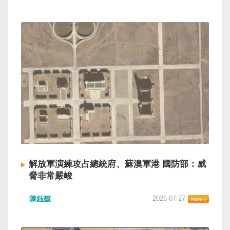
解放軍演練攻占總統府、蘇澳軍港 國防部：威
脅非常嚴峻
陳鈺馥
2026-07-27