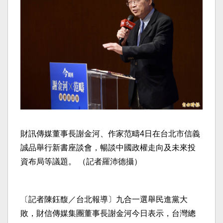
財訊傳媒董事長謝金河、作家范疇4日在台北市信義
誠品舉行新書座談會，暢談中國政權走向及未來投
資布局等議題。 （記者羅沛德攝）
〔記者陳鈺馥／台北報導〕九合一選舉民進黨大
敗，財信傳媒集團董事長謝金河今日表示，台灣總