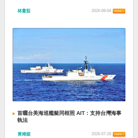
林薏茹
2026-08-04
首曬台美海巡艦艇同框照 AIT：支持台灣海事
執法
黃靖媗
2026-07-29