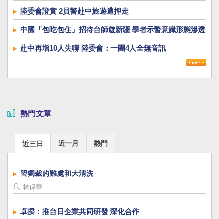
陸委會證實 2員警赴中旅遊遭押走
中國「包吃包住」招待台師遊新疆 學者示警意識形態滲透
赴中再增10人失聯 陸委會：一團4人全無音訊
熱門文章
近一月
熱門
近三日
習獨裁的難處和大清洗
林保華
卓揆：推台日企業共同研發 深化合作