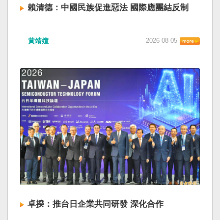
賴清德：中國民族促進惡法 國際應團結反制
黃靖媗
2026-08-05
卓揆：推台日企業共同研發 深化合作