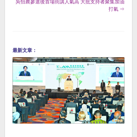
吳怡農參選後首場街講人氣高 大批支持者聚集加油
打氣 ⇒
最新文章：