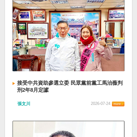
接受中共資助參選立委 民眾黨前黨工馬治薇判
刑2年8月定讞
張文川
2026-07-24