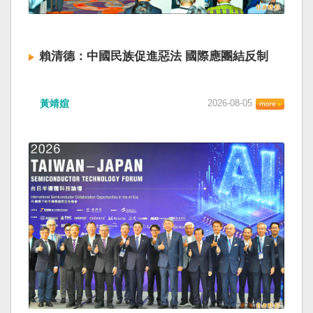
賴清德：中國民族促進惡法 國際應團結反制
黃靖媗
2026-08-05