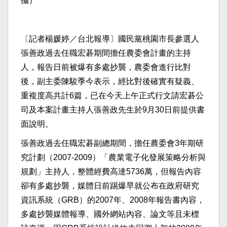
攝）
〔記者楊媛婷／台北報導〕國民黨桃園市長參選人
張善政過去任職宏碁期間擔任農委會計畫的主持
人，報告日前被爆有多處抄襲，農委會進行比對
後，副主委陳駿季今表示，經比對後確實有疑義、
重複度高共計6篇，已在今天上午正式行文請宏碁公
司及本案計畫主持人張善政先生於9月30日前提供書
面說明。
張善政過去任職宏碁副總期間，擔任農委會3年期研
究計劃（2007-2009）「農業電子化發展策略分析與
規劃」主持人，整體經費高達5736萬，但報告內容
卻有多處抄襲，媒體日前踢爆早就公布在政府研究
資訊系統（GRB）的2007年、2008年報告書內容，
多處抄襲媒體報導、國外網站內容、論文等且未標