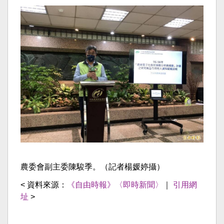
農委會副主委陳駿季。（記者楊媛婷攝）
< 資料來源：
《自由時報》〈即時新聞〉
｜
引用網
址
>