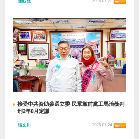
陳鈺馥
2026-07-27
接受中共資助參選立委 民眾黨前黨工馬治薇判
刑2年8月定讞
張文川
2026-07-24