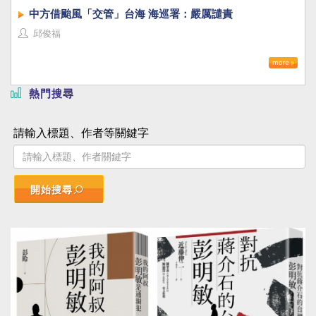
中方借颱風「交管」台海 海巡署：嚴厲譴責
邱俊福
熱門搜尋
請輸入標題、作者等關鍵字
開始搜尋