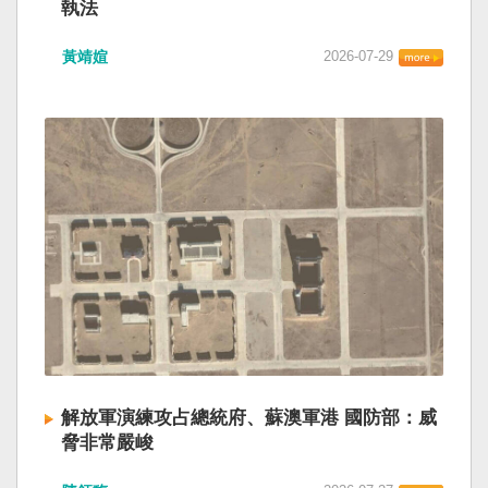
執法
黃靖媗
2026-07-29
解放軍演練攻占總統府、蘇澳軍港 國防部：威
脅非常嚴峻