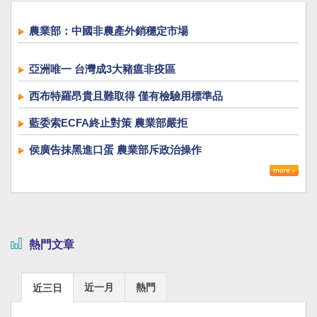
農業部：中國非農產外銷穩定市場
亞洲唯一 台灣成3大豬瘟非疫區
西布特羅昂貴且難取得 僅有檢驗用標準品
藍委索ECFA終止對策 農業部嚴拒
侯廣告抹黑進口蛋 農業部斥政治操作
熱門文章
近一月
熱門
近三日