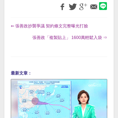
⇐ 張善政抄襲爭議 契約條文完整曝光打臉
張善政「複製貼上」 1600萬輕鬆入袋 ⇒
最新文章：