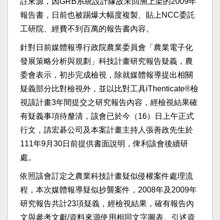
註來源，因GRB系統設計緣故未回溯上架的2009年
報告書，日前也被踢爆大幅度複製、貼上NCC委託
工研院、經費不到百萬的報告書內容。
針對日前媒體報導行政院農業委員會「農業電子化
發展策略分析與規劃」科技計畫研究報告疑義，農
委會表示，初步完成檢視，除就媒體報導提出相關
疑義部分比對檢視外，並以比對工具iThenticate®檢
視該計畫3年間提交之研究報告內容，經檢視結果確
有疑義事項待釐清，該會已於今（16）日上午正式
行文，請宏碁公司及本案計畫主持人張善政先生於
111年9月30日前提供書面說明，俾利該會後續研
處。
依照該會訂定之農業科技計畫疑似侵權案件處理流
程，本次媒體報導疑似抄襲案件，2008年及2009年
研究報告共計23項疑義，經檢視結果，確有報告內
文與參考文獻/資料來源使用相同文字圖表、引述資