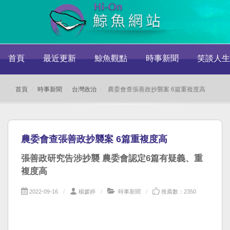
首頁
最近更新
鯨魚觀點
時事新聞
笑談人生
首頁
時事新聞
台灣政治
農委會查張善政抄襲案 6篇重複度高
農委會查張善政抄襲案 6篇重複度高
張善政研究告涉抄襲 農委會認定6篇有疑義、重
複度高
2022-09-16
楊媛婷
時事新聞
推薦數：2350