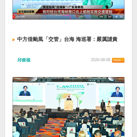
中方借颱風「交管」台海 海巡署：嚴厲譴責
邱俊福
2026-08-08