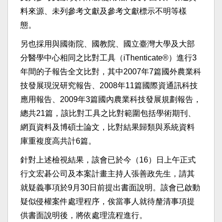
料來源、未列參考文獻及參考文獻標示不明等樣
態。
另也採用與國衛院、國教院、國立臺灣大學及大部
分醫學中心相同之比對工具（iThenticate®）進行3
年間的子報告全文比對，其中2007年7篇國外農業科
技發展現況研究報告、2008年11篇國際資通訊科技
應用報告、2009年3篇國內農業科技發展規劃報告，
總共21篇，該比對工具之比對範圍包括學術期刊、
網頁資料及博碩士論文，比對結果歸類與系統資料
庫重複度高共計6篇。
針對上述檢視結果，該會已於今（16）日上午正式
行文宏碁公司及本案計畫主持人張善政先生，請其
就疑義事項於9月30日前提出書面說明。該會已啟動
疑似侵權案件處理程序，俟當事人就待釐清事項提
供書面說明後，將依處理流程進行。