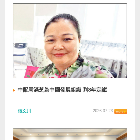
中配周滿芝為中國發展組織 判8年定讞
張文川
2026-07-23