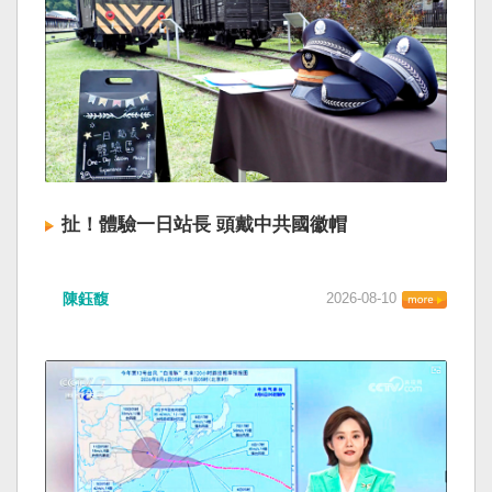
扯！體驗一日站長 頭戴中共國徽帽
陳鈺馥
2026-08-10