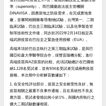
準（superiority）。而巴國藥政法規主管機關
DINAVISA，因應當地之防疫需求，在完成實地查
廠，並審閱相關藥毒理/動物試驗，台灣第一、二期
臨床試驗，巴拉圭三期臨床試驗，以及化學製造管
制等技術性文件後，同步於2022年2月14日核定高
端武肺疫苗在巴拉圭之緊急使用授權（EUA）。
高端本項於巴拉圭執行之第三期臨床試驗，是與巴
國亞松森大學醫學院合作，採雙盲隨機分配，進行
高端疫苗與AZ疫苗的比較。此項試驗總計在巴國收
納1,128名受試者，並有934名受試者完成兩劑疫苗
接種。本次期中分析解盲數據如下：
1. 在安全性評估部分，疫苗之安全耐受性良好，無
疫苗相關之嚴重不良事件通報，且在系統性不良反
應方面，受試者發燒比例小於1%，與國內所執行之
擴大二期試驗數據相當。