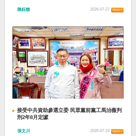
陳鈺馥
2026-07-27
接受中共資助參選立委 民眾黨前黨工馬治薇判
刑2年8月定讞
張文川
2026-07-24