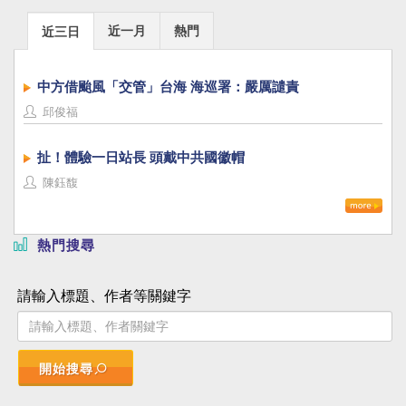
近一月
熱門
近三日
中方借颱風「交管」台海 海巡署：嚴厲譴責
邱俊福
扯！體驗一日站長 頭戴中共國徽帽
陳鈺馥
熱門搜尋
請輸入標題、作者等關鍵字
開始搜尋