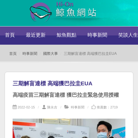
首頁
最近更新
鯨魚觀點
時事新聞
笑談人生
首頁
時事新聞
國際大事
三期解盲達標 高端獲巴拉圭EUA
三期解盲達標 高端獲巴拉圭EUA
高端疫苗三期解盲達標 獲巴拉圭緊急使用授權
2022-02-15
陳永吉
時事新聞
推薦數：2719