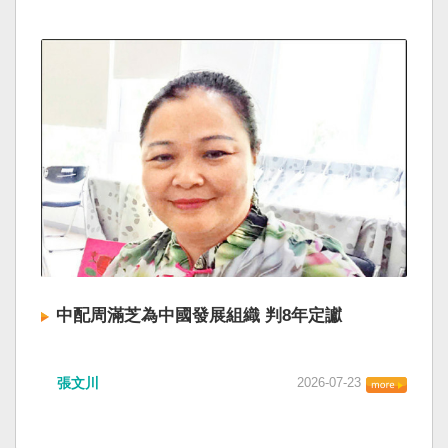
中配周滿芝為中國發展組織 判8年定讞
張文川
2026-07-23