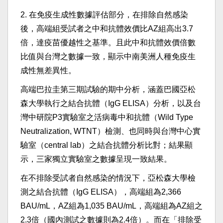
2. 在免疫生成性數據評估部分，在排除自然感染
後，高端組受試者之中和抗體效價比AZ組高出3.7
倍，達疫苗優越性之基準。且此中和抗體效價倍數
比值與台灣之數據一致，顯示中南美洲人種免疫生
成性無差異性。
高端巴拉圭第三期試驗的期中分析，涵蓋巴國亞松
森大學執行之結合抗體（IgG ELISA）分析，以及台
灣中研院P3實驗室之活病毒中和抗體（Wild Type
Neutralization, WTNT）檢測、也同時與台灣中心實
驗室（central lab）之結合抗體分析比對；結果顯
示，三家獨立實驗室之數據呈現一致結果。
在不排除受試者自然感染的情況下，亞松森大學檢
測之結合抗體（IgG ELISA），高端組為2,366
BAU/mL，AZ組為1,035 BAU/mL，高端組為AZ組之
2.3倍（國內測試之數據則為2.4倍）。而在「排除受