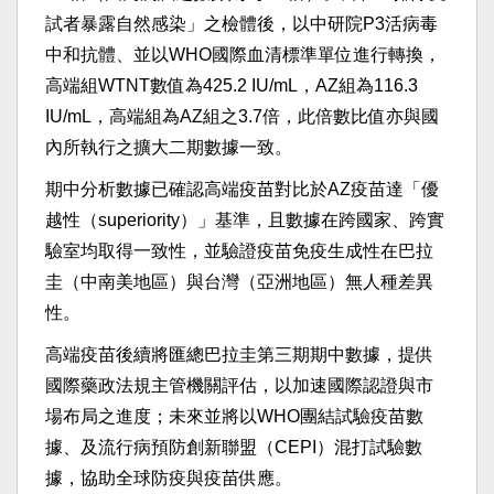
試者暴露自然感染」之檢體後，以中研院P3活病毒
中和抗體、並以WHO國際血清標準單位進行轉換，
高端組WTNT數值為425.2 IU/mL，AZ組為116.3
IU/mL，高端組為AZ組之3.7倍，此倍數比值亦與國
內所執行之擴大二期數據一致。
期中分析數據已確認高端疫苗對比於AZ疫苗達「優
越性（superiority）」基準，且數據在跨國家、跨實
驗室均取得一致性，並驗證疫苗免疫生成性在巴拉
圭（中南美地區）與台灣（亞洲地區）無人種差異
性。
高端疫苗後續將匯總巴拉圭第三期期中數據，提供
國際藥政法規主管機關評估，以加速國際認證與市
場布局之進度；未來並將以WHO團結試驗疫苗數
據、及流行病預防創新聯盟（CEPI）混打試驗數
據，協助全球防疫與疫苗供應。