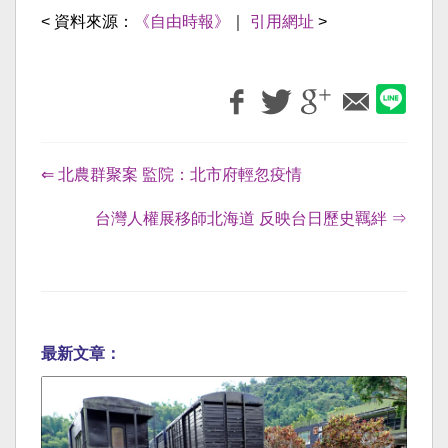
< 資料來源：
《自由時報》
｜
引用網址
>
⇐ 北農群聚案 監院：北市府輕忽疫情
台灣人權展移師北海道 反映台日歷史羈絆 ⇒
最新文章：