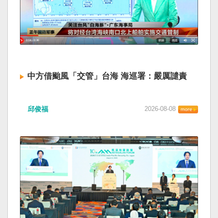
中方借颱風「交管」台海 海巡署：嚴厲譴責
邱俊福
2026-08-08