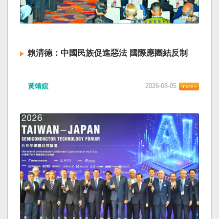
賴清德：中國民族促進惡法 國際應團結反制
黃靖媗
2026-08-05