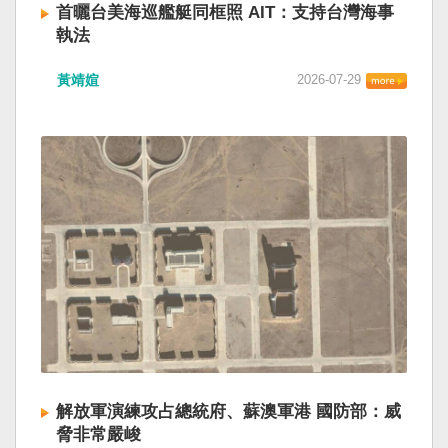
首曬台美海巡艦艇同框照 AIT：支持台灣海事
執法
黃靖媗
2026-07-29
解放軍演練攻占總統府、蘇澳軍港 國防部：威
脅非常嚴峻