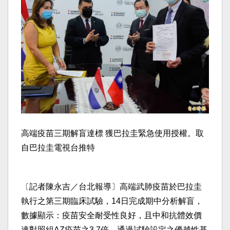
高端疫苗三期解盲達標 獲巴拉圭緊急使用授權。取
自巴拉圭電視台推特
〔記者陳永吉／台北報導〕高端武肺疫苗於巴拉圭
執行之第三期臨床試驗，14日完成期中分析解盲，
數據顯示：疫苗安全耐受性良好，且中和抗體效價
達對照組AZ疫苗之3.7倍，通過試驗設定之優越性基