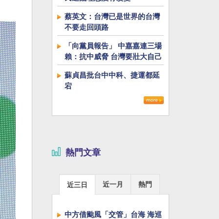
蔡英文：台灣已是世界的台灣
不要走回頭路
「向黨員報告」 中嘉嘉連三場
賴：抗中威脅 台灣要壯大自己
蘇貞昌批台中中科、捷運都延
宕
熱門文章
近一月
熱門
近三日
中方借颱風「交管」台海 海巡