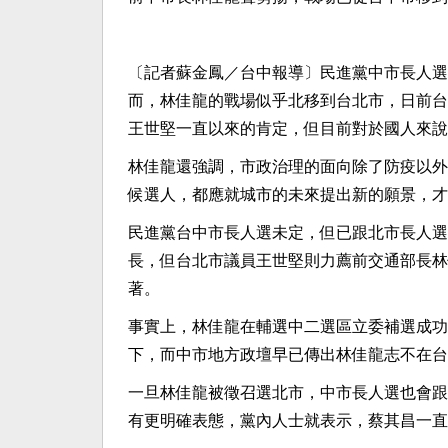
〔記者蘇金鳳／台中報導〕民進黨中市長人選
而，林佳龍的戰場似乎北移到台北市，日前台
王世堅一直以來的肯定，但目前對於國人來說
林佳龍還強調，市政治理的面向除了防疫以外
候選人，都應就城市的未來提出新的願景，才
民進黨台中市長人選未定，但已跟北市長人選
長，但台北市議員王世堅則力薦前交通部長林
著。
事實上，林佳龍在輔選中二選區立委補選成功
下，而中市地方政壇早已傳出林佳龍志不在台
一旦林佳龍被徵召選北市，中市長人選也會跟
有更明確表態，黨內人士就表示，蔡其昌一直