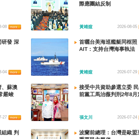
際應團結反制
8-08
黃靖媗
2026-08-05
研發 深
首曬台美海巡艦艇同框照
AIT：支持台灣海事執法
8-04
黃靖媗
2026-07-29
府、蘇澳
接受中共資助參選立委 
常嚴峻
前黨工馬治薇判刑2年8月
7-27
張文川
2026-07-24
組織 判
波蘭前總理：台灣是歐盟