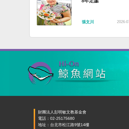
8年定讞
張文川
2026-0
財團法人彭明敏文教基金會
電話：02-25175680
地址：台北市松江路9號14樓