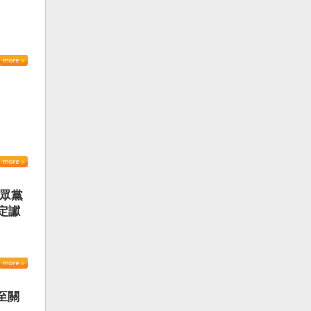
民眾黨
定讞
至關