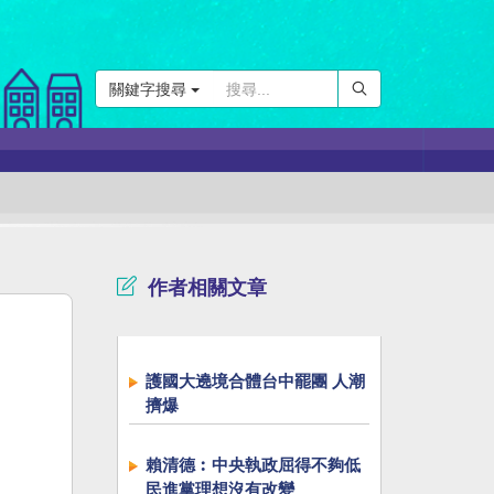
關鍵字搜尋
作者相關文章
護國大遶境合體台中罷團 人潮
擠爆
賴清德︰中央執政屈得不夠低
民進黨理想沒有改變