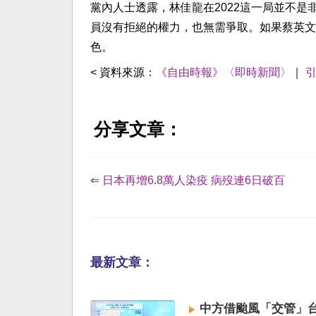
黨內人士透露，林佳龍在2022這一局並不
員沒有拒絕的權力，也無需爭取。如果蔡英文
色。
< 資料來源：
《自由時報》〈即時新聞〉
｜
分享文章：
⇐ 日本再增6.8萬人染疫 病歿連6日破百
最新文章：
中方借颱風「交管」台