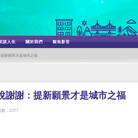
笑談人生
關於我們
鯨魚影音
：提新願景才是城市之福
龍說謝謝：提新願景才是城市之福
數：2377