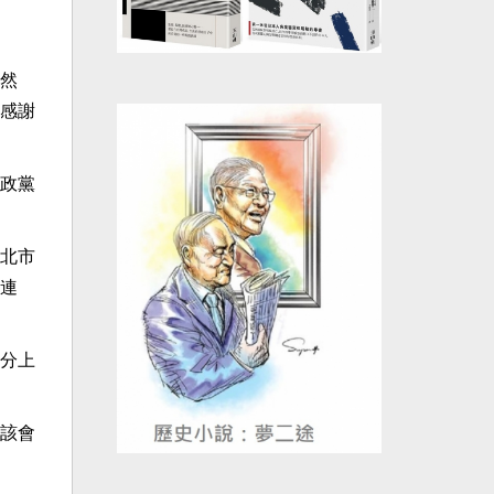
然
感謝
政黨
北市
連
分上
該會