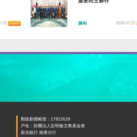
重要民主夥伴
7-23
陳昀
2026-07-22
郵政劃撥帳號：17822628
戶名：財團法人彭明敏文教基金會
新光銀行 南東分行