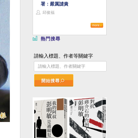
署：嚴厲譴責
邱俊福
熱門搜尋
請輸入標題、作者等關鍵字
開始搜尋