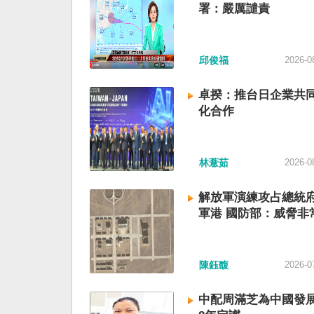
署：嚴厲譴責
邱俊福
2026-0
卓揆：推台日企業共同
化合作
林薏茹
2026-0
解放軍演練攻占總統
軍港 國防部：威脅非
陳鈺馥
2026-0
中配周滿芝為中國發展