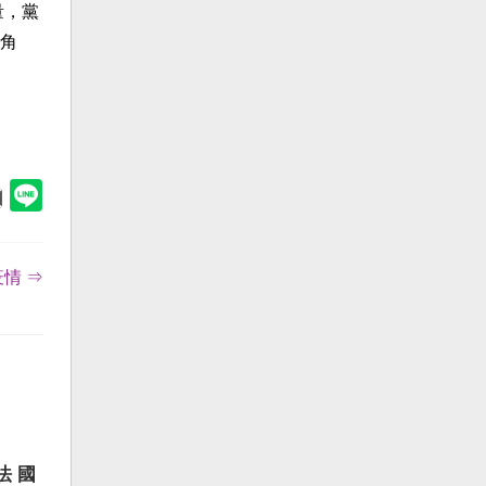
量，黨
角
情 ⇒
法 國