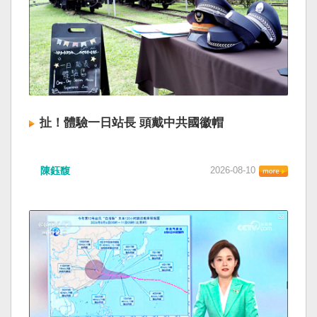
扯！體驗一日站長 頭戴中共國徽帽
陳鈺馥
2026-08-10