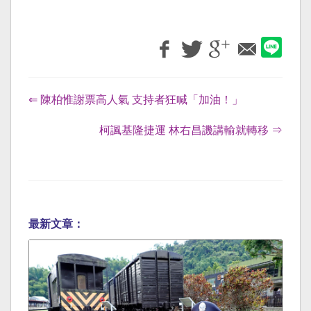
⇐ 陳柏惟謝票高人氣 支持者狂喊「加油！」
柯諷基隆捷運 林右昌譏講輸就轉移 ⇒
最新文章：