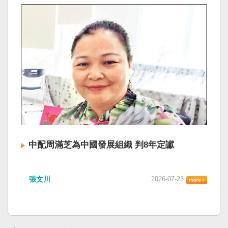
中配周滿芝為中國發展組織 判8年定讞
張文川
2026-07-23