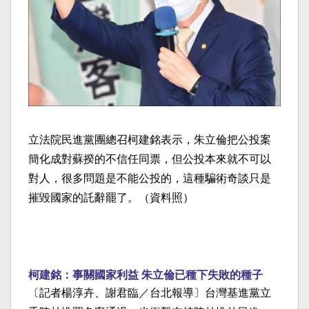
立法院民進黨團總召柯建銘表示，朱立倫把公投案
簡化成對蘇揆的不信任同票，但公投本來就不可以
對人，很多問題是不能公投的，這種騙術奇談只是
摧毀國家的託辭罷了。（資料照）
柯建銘：事關國家利益 朱立倫已種下失敗的種子
〔記者楊淳卉、謝君臨／台北報導〕台灣基進黨立