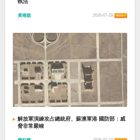
執法
黃靖媗
2026-07-29
解放軍演練攻占總統府、蘇澳軍港 國防部：威
脅非常嚴峻
2026-07-27