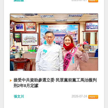
陳鈺馥
接受中共資助參選立委 民眾黨前黨工馬治薇判
刑2年8月定讞
張文川
2026-07-24