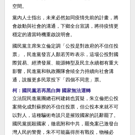
空間。
黨內人士指出，未來必然如同疫情先前的計畫，將
會啟動與社會的溝通，下鄉全台宣講，將待疫情更
穩定的適當時機重啟說明會。
國民黨主席朱立倫定調「公投是對政府的不信任投
票」，民進黨發言人顏若芳昨表示，這場公投對國
際貿易、經濟發展、能源轉型及民主永續都有重大
影響，民進黨和執政團隊會傾全力持續向社會溝
通，說服更多民眾投下「四個不同意」票。
柯：國民黨若再黑白舞 國家無法運轉
立法院民進黨團總召柯建銘也質疑，朱立倫把公投
案簡化成對蘇揆的不信任投票，但公投本來就不可
以對人，這種騙術奇談只是摧毀國家的託辭罷了。
國民黨扼殺國家，徹底附和中共，罷免案已激發台
灣人民的警覺，朱不可能贏得所有戰役，物極必