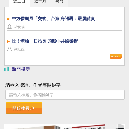
近一月
熱門
近三日
中方借颱風「交管」台海 海巡署：嚴厲譴責
邱俊福
扯！體驗一日站長 頭戴中共國徽帽
陳鈺馥
熱門搜尋
請輸入標題、作者等關鍵字
開始搜尋