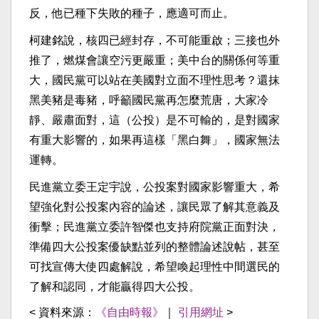
反，他已種下失敗的種子，應適可而止。
柯建銘說，核四已經封存，不可能重啟；三接也外
推了，燃煤會讓空污更嚴重；美中台的關係何等重
大，國民黨可以站在美國對立面不理性思考？還抹
黑美豬是毒豬，呼籲國民黨再怎麼荒唐，大家冷
靜、嚴肅面對，這（公投）是不可輸的，是對國家
有重大影響的，如果再這樣「黑白舞」，國家無法
運轉。
民進黨立委王定宇說，公投案對國家影響重大，希
望強化對公投案內容的論述，讓民眾了解其意義及
衝擊；民進黨立委許智傑也支持府院黨正面對決，
準備四大公投案優缺點並列的整體論述說帖，甚至
可找宣傳大使四處解說，希望喚起理性中間選民的
了解和認同，才能贏得四大公投。
< 資料來源：
《自由時報》
｜
引用網址
>