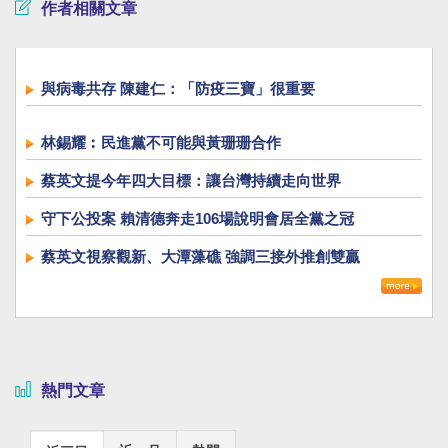
作者相關文章
與病毒共存 陳建仁：「防疫三寶」很重要
林錫耀︰民進黨不可能與黃珊珊合作
蔡英文提今年四大目標：讓台灣持續走向世界
守下公投案 賴清德奔走106場說明會居全黨之冠
蔡英文視察觀新、大潭藻礁 強調三接外推創雙贏
熱門文章