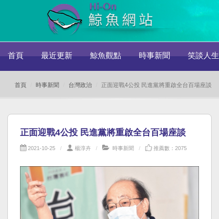
首頁
最近更新
鯨魚觀點
時事新聞
笑談人生
首頁
時事新聞
台灣政治
正面迎戰4公投 民進黨將重啟全台百場座談
正面迎戰4公投 民進黨將重啟全台百場座談
2021-10-25
楊淳卉
時事新聞
推薦數：2075