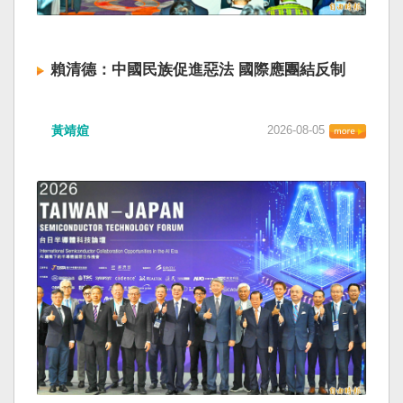
賴清德：中國民族促進惡法 國際應團結反制
黃靖媗
2026-08-05