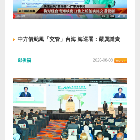
中方借颱風「交管」台海 海巡署：嚴厲譴責
邱俊福
2026-08-08