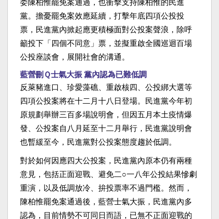
委陳柏惟罷免案通過，也衝擊支持陳柏惟的民進
黨。擔憂罷免案效應延續，打擊年底四項公投投
票，民進黨內掀起應更積極面對公投案聲浪，除呼
籲投下「四個不同意」票，並擬重啟全國巡迴百場
公投座談會，展開社會的溝通。
藍營刪Ｑ士氣大振 黨內認為已難低調
反萊豬進口、珍愛藻礁、重啟核四、公投綁大選等
四項公投案將在十二月十八日登場。民進黨今年初
原規劃舉辦三百多場說明會，但因五月本土疫情爆
發、公投案自八月延至十二月舉行，民進黨說明會
也暫緩至今，民進黨對公投案態度趨於低調。
對於如何因應四大公投案，民進黨內原本仍有兩種
意見，包括正面迎戰、避免二○一八年公投結果慘劇
重演，以及低調放冷、拚投票率不過門檻。然而，
陳柏惟罷免案通過後，藍營士氣大振，民進黨內多
認為，目前情勢不可同日而語，已無不正面迎戰的