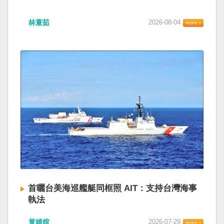
林薏茹
2026-08-04
首曬台美海巡艦艇同框照 AIT：支持台灣海事
執法
黃靖媗
2026-07-29