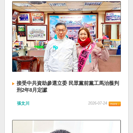
接受中共資助參選立委 民眾黨前黨工馬治薇判
刑2年8月定讞
張文川
2026-07-24