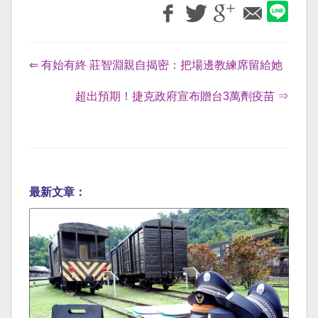
⇐ 有始有終 莊智淵親自揭密：把場邊教練席留給她
超出預期！捷克政府宣布贈台3萬劑疫苗 ⇒
最新文章：