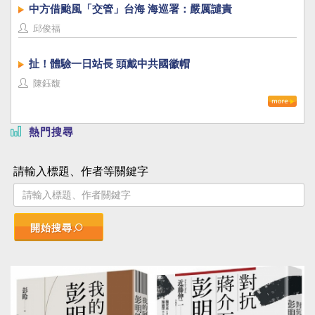
中方借颱風「交管」台海 海巡署：嚴厲譴責
邱俊福
扯！體驗一日站長 頭戴中共國徽帽
陳鈺馥
熱門搜尋
請輸入標題、作者等關鍵字
開始搜尋