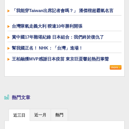
「我能穿Taiwan出席記者會嗎？」 潘傑楷超霸氣名言
台灣隊氣走義大利 暌違10年勝利開張
賞中國17年難堪紀錄 日本組合：我們終於復仇了
幫我國正名！ NHK：「台灣」進場！
王柏融獲MVP感謝日本疫苗 東京巨蛋響起熱烈掌聲
熱門文章
近一月
熱門
近三日