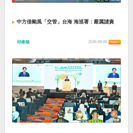
中方借颱風「交管」台海 海巡署：嚴厲譴責
邱俊福
2026-08-08