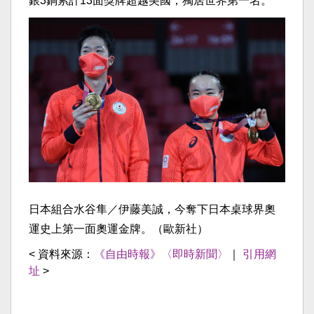
銀3銅累計13面獎牌超越美國，獨居世界第一名。
日本組合水谷隼／伊藤美誠，今奪下日本桌球界奧
運史上第一面奧運金牌。（歐新社）
< 資料來源：
《自由時報》〈即時新聞〉
｜
引用網
址
>