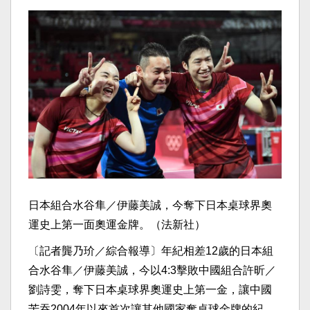
日本組合水谷隼／伊藤美誠，今奪下日本桌球界奧
運史上第一面奧運金牌。（法新社）
〔記者龔乃玠／綜合報導〕年紀相差12歲的日本組
合水谷隼／伊藤美誠，今以4:3擊敗中國組合許昕／
劉詩雯，奪下日本桌球界奧運史上第一金，讓中國
苦吞2004年以來首次讓其他國家奪桌球金牌的紀