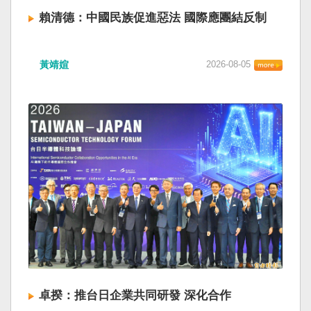
賴清德：中國民族促進惡法 國際應團結反制
黃靖媗
2026-08-05
卓揆：推台日企業共同研發 深化合作