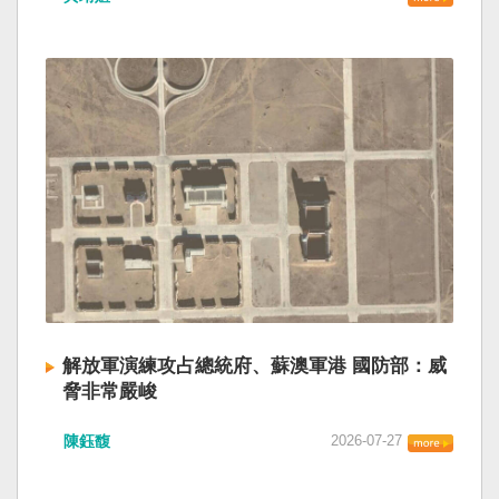
解放軍演練攻占總統府、蘇澳軍港 國防部：威
脅非常嚴峻
陳鈺馥
2026-07-27