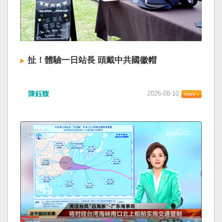
扯！體驗一日站長 頭戴中共國徽帽
陳鈺馥
2026-08-10