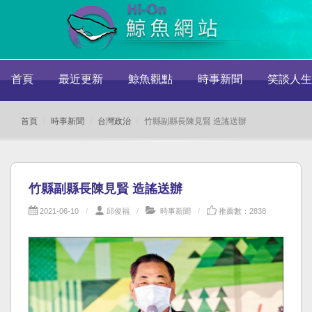
首頁
最近更新
鯨魚觀點
時事新聞
笑談人生
首頁
時事新聞
台灣政治
竹縣副縣長陳見賢 造謠送辦
竹縣副縣長陳見賢 造謠送辦
2021-06-10
邱俊福
時事新聞
推薦數：2838