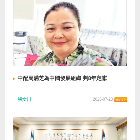
中配周滿芝為中國發展組織 判8年定讞
張文川
2026-07-23