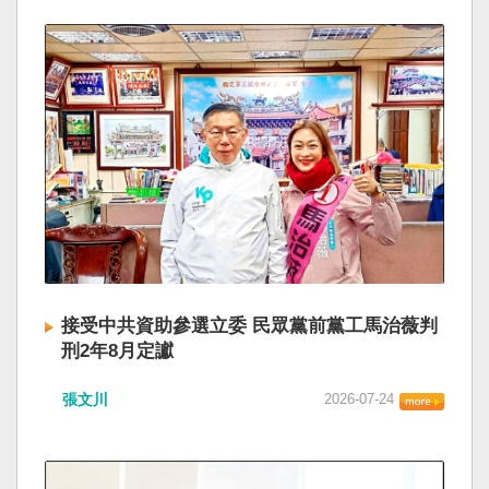
接受中共資助參選立委 民眾黨前黨工馬治薇判
刑2年8月定讞
張文川
2026-07-24