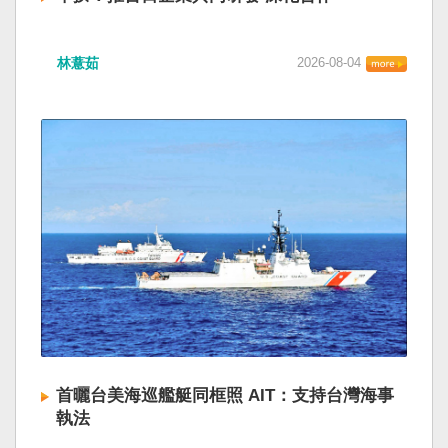
林薏茹
2026-08-04
首曬台美海巡艦艇同框照 AIT：支持台灣海事
執法