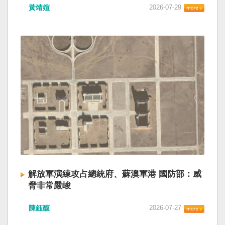
黃靖媗
2026-07-29
解放軍演練攻占總統府、蘇澳軍港 國防部：威
脅非常嚴峻
陳鈺馥
2026-07-27