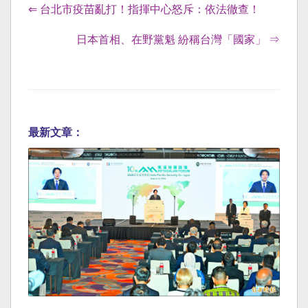
⇐ 台北市疫苗亂打！指揮中心怒斥：依法徹查！
日本首相、在野黨魁 紛稱台灣「國家」 ⇒
最新文章：