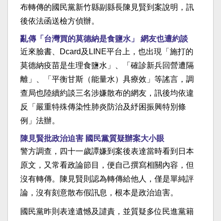
布轉傳的國民黨新竹縣副縣長陳見賢到案說明，訊
後依法函送檢方偵辦。
亂傳「台灣買的莫德納是食鹽水」 網友也遭約談
近來臉書、Dcard及LINE平台上，也出現「施打的
莫德納疫苗是生理食鹽水」、「確診新兵回營遭隔
離」、「平衡甘斯（能量水）具療效」等謠言，調
查局也陸續約談三名涉嫌散布的網友，訊後均依違
反「嚴重特殊傳染性肺炎防治及紓困振興特別條
例」法辦。
陳見賢批政治迫害 國民黨質疑辦案大小眼
警方調查，四十一歲譚嫌到案後表達當時看到日本
原文，又常看政論節目，便自己撰寫相關內容，但
沒有轉傳。陳見賢則認為轉傳給他人，僅是單純評
論，沒有刻意散布假訊息，根本是政治迫害。
國民黨昨則表達遺憾及譴責，並質疑多位民進黨籍