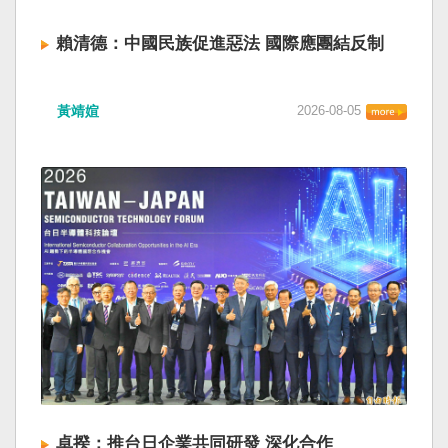
賴清德：中國民族促進惡法 國際應團結反制
黃靖媗
2026-08-05
卓揆：推台日企業共同研發 深化合作