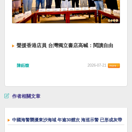
聲援香港店員 台灣獨立書店高喊：閱讀自由
陳鈺馥
2026-07-21
作者相關文章
中國海警襲擾東沙海域 年逾30艘次 海巡示警 已形成灰帶
襲擾