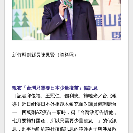
新竹縣副縣長陳見賢（資料照）
散布「台灣只需要日本少量疫苗」假訊息
〔記者邱俊福、王冠仁、錢利忠、施曉光／台北報
導〕近日網傳日本外相茂木敏充面對議員備詢贈台
一二四萬劑AZ疫苗一事時，稱「台灣政府告訴他，
七月要施打國產，所以只需要少量應急…」的假訊
息，刑事局昨約談杜撰假訊息的譚姓男子與涉及散