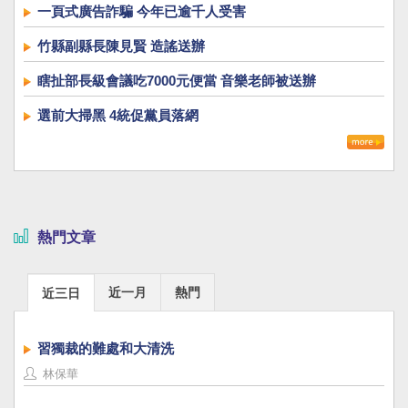
一頁式廣告詐騙 今年已逾千人受害
竹縣副縣長陳見賢 造謠送辦
瞎扯部長級會議吃7000元便當 音樂老師被送辦
選前大掃黑 4統促黨員落網
熱門文章
近一月
熱門
近三日
習獨裁的難處和大清洗
林保華