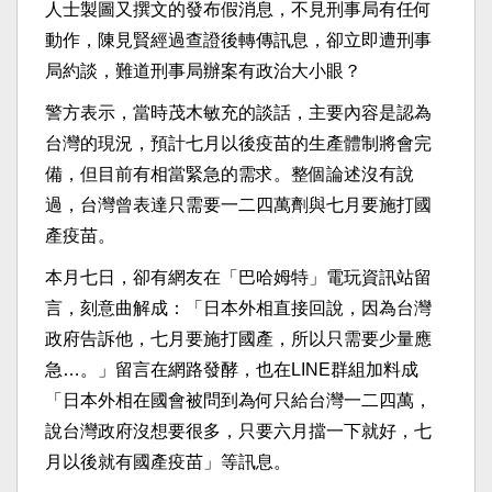
人士製圖又撰文的發布假消息，不見刑事局有任何
動作，陳見賢經過查證後轉傳訊息，卻立即遭刑事
局約談，難道刑事局辦案有政治大小眼？
警方表示，當時茂木敏充的談話，主要內容是認為
台灣的現況，預計七月以後疫苗的生產體制將會完
備，但目前有相當緊急的需求。整個論述沒有說
過，台灣曾表達只需要一二四萬劑與七月要施打國
產疫苗。
本月七日，卻有網友在「巴哈姆特」電玩資訊站留
言，刻意曲解成：「日本外相直接回說，因為台灣
政府告訴他，七月要施打國產，所以只需要少量應
急…。」留言在網路發酵，也在LINE群組加料成
「日本外相在國會被問到為何只給台灣一二四萬，
說台灣政府沒想要很多，只要六月擋一下就好，七
月以後就有國產疫苗」等訊息。