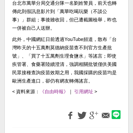
台北市萬華分局交通分隊一名劉姓警員，前天也轉
傳此則假訊息影片到「萬華吃喝玩樂（不談公
事）」群組；事後雖收回，但已遭截圖檢舉，昨也
一併被自己人送辦。
此外，中國網紅日前透過YouTube頻道，散布「台
灣昨天的十五萬劑莫德納疫苗查不到官方生產批
號」、「買了十五萬劑生理食鹽水」等謠言；即使
疾管署、食藥署陸續澄清，強調相關批號僅供美國
民眾接種查詢疫苗效期之用，我國採購的疫苗均是
歐洲生產進口，卻仍有網友轉傳謠言。
< 資料來源：
《自由時報》
｜
引用網址
>