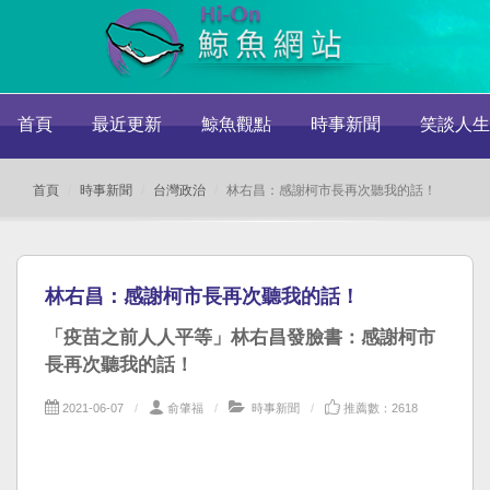
首頁
最近更新
鯨魚觀點
時事新聞
笑談人生
首頁
時事新聞
台灣政治
林右昌：感謝柯市長再次聽我的話！
林右昌：感謝柯市長再次聽我的話！
「疫苗之前人人平等」林右昌發臉書：感謝柯市
長再次聽我的話！
2021-06-07
俞肇福
時事新聞
推薦數：2618