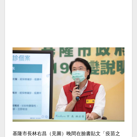
基隆市長林右昌（見圖）晚間在臉書貼文「疫苗之