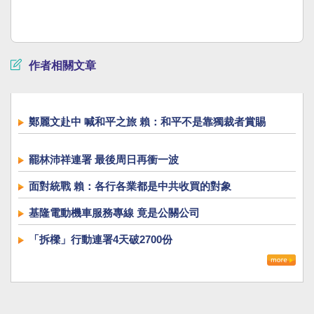
作者相關文章
鄭麗文赴中 喊和平之旅 賴：和平不是靠獨裁者賞賜
罷林沛祥連署 最後周日再衝一波
面對統戰 賴：各行各業都是中共收買的對象
基隆電動機車服務專線 竟是公關公司
「拆樑」行動連署4天破2700份