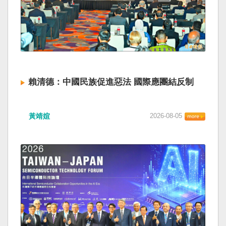
賴清德：中國民族促進惡法 國際應團結反制
黃靖媗
2026-08-05