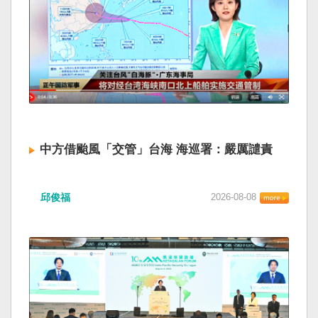
中方借颱風「交管」台海 海巡署：嚴厲譴責
邱俊福
2026-08-08