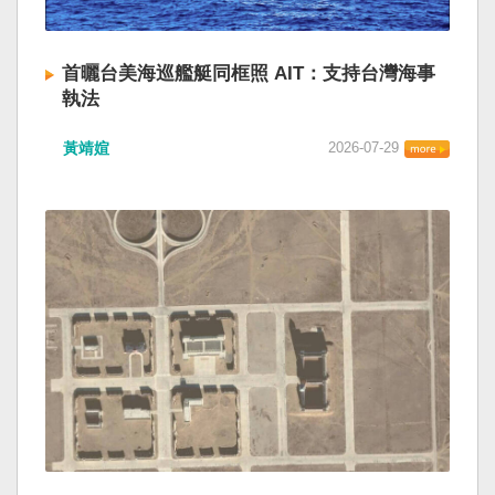
首曬台美海巡艦艇同框照 AIT：支持台灣海事
執法
黃靖媗
2026-07-29