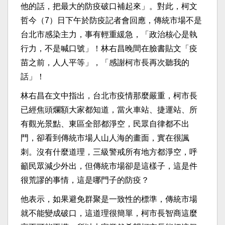
他的話，把最大的防疫破口補起來」。對此，柯文
哲今（7）日下午於防疫記者會回應，傳統市場不是
台北市感染主力，事有輕重緩急，「政治核心是執
行力，不是喊口號」！林右昌晚間在臉書貼文「疫
苗之前，人人平等」，「感謝柯市長再次聽我的
話」！
林右昌在文中指出，台北市疫情那麼嚴重，柯市長
已經焦頭爛額大家都知道，當火車站、捷運站、所
有觀光景點、東區全部都淨空，民眾自律都不出
門，卻看到傳統市場人山人海的畫面，實在很諷
刺。沒有什麼道理，三級警戒所有地方都淨空，呼
籲民眾減少外出，但傳統市場卻是這樣子，這是件
很荒謬的事情，這是哪門子的防疫？
他表示，如果避免群聚是一致性的標準，傳統市場
就不能變成破口，這道理很簡單，柯市長智商這麼