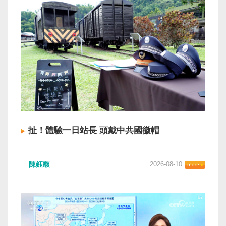
扯！體驗一日站長 頭戴中共國徽帽
陳鈺馥
2026-08-10