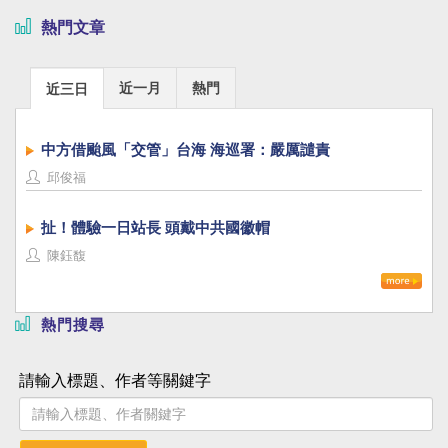
熱門文章
近一月
熱門
近三日
中方借颱風「交管」台海 海巡署：嚴厲譴責
邱俊福
扯！體驗一日站長 頭戴中共國徽帽
陳鈺馥
熱門搜尋
請輸入標題、作者等關鍵字