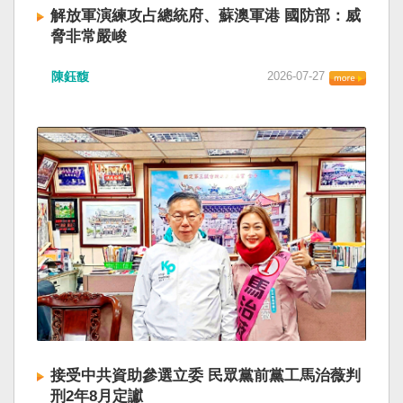
解放軍演練攻占總統府、蘇澳軍港 國防部：威
脅非常嚴峻
陳鈺馥
2026-07-27
接受中共資助參選立委 民眾黨前黨工馬治薇判
刑2年8月定讞