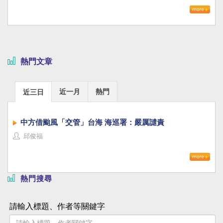
熱門文章
近一月
熱門
近三日
中方借颱風「交管」台海 海巡署：嚴厲譴責
邱俊福
熱門搜尋
請輸入標題、作者等關鍵字