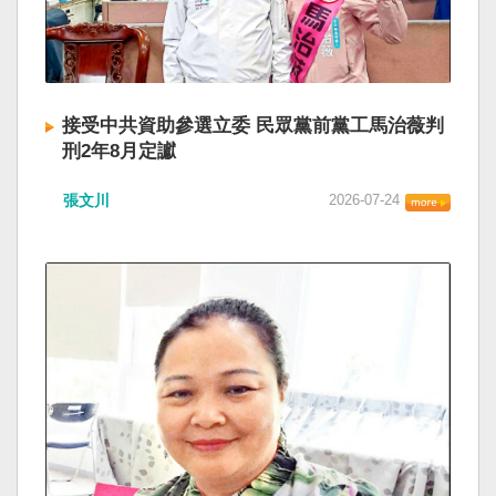
接受中共資助參選立委 民眾黨前黨工馬治薇判
刑2年8月定讞
張文川
2026-07-24