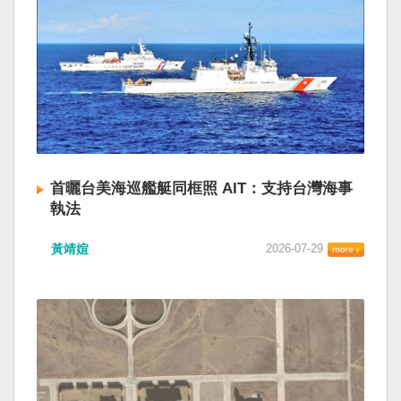
首曬台美海巡艦艇同框照 AIT：支持台灣海事
執法
黃靖媗
2026-07-29