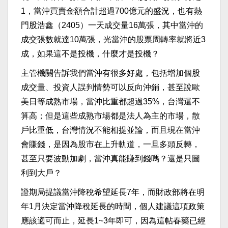
1，當沖買賣金額合計超過700億元的盛況，也有熱
門股浩鑫（2405）一天成交量16萬張，其中當沖的
成交張數就達10萬張，光當沖的股票周轉率就將近3
成，如果這不是投機，什麼才是投機？
主管機關告訴我們當沖有很多好處，包括增加個股
成交量、投資人誤判情勢可以反向沖銷，甚至說歐
美日等成熟市場，當沖比重都超過35%，台灣還不
算高；但是這些成熟市場都是法人為主的市場，散
戶比重低，台灣情況不能相提並論，而且現在當沖
會賺錢，是因為股市在上升軌道，一旦多頭反轉，
甚至只要波動加劇，當沖真能賺到錢嗎？還是只圖
利到大戶？
證期局提議當沖降稅希望延長7年，而財政部將在明
年1月決定當沖降稅延長的時間，個人建議這項政策
應該適可而止，延長1~3年即可，因為這帖春藥已經