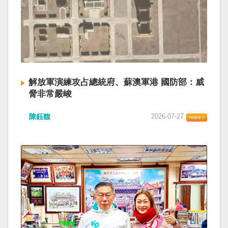
解放軍演練攻占總統府、蘇澳軍港 國防部：威
脅非常嚴峻
陳鈺馥
2026-07-27