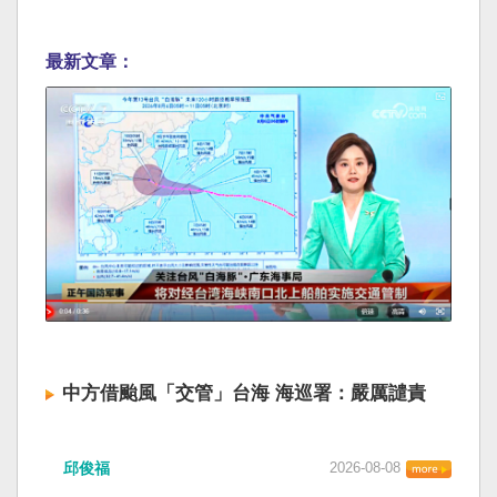
最新文章：
中方借颱風「交管」台海 海巡署：嚴厲譴責
邱俊福
2026-08-08