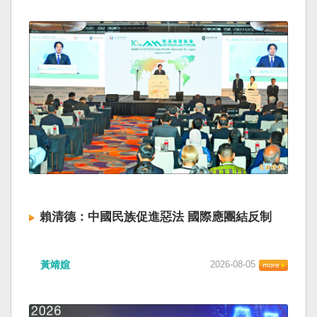
賴清德：中國民族促進惡法 國際應團結反制
黃靖媗
2026-08-05