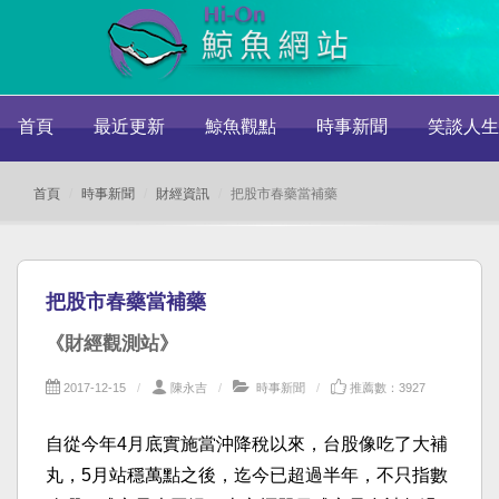
首頁
最近更新
鯨魚觀點
時事新聞
笑談人生
首頁
時事新聞
財經資訊
把股市春藥當補藥
把股市春藥當補藥
《財經觀測站》
2017-12-15
陳永吉
時事新聞
推薦數：3927
自從今年4月底實施當沖降稅以來，台股像吃了大補
丸，5月站穩萬點之後，迄今已超過半年，不只指數