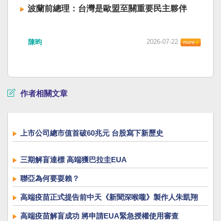
波蘭前總理：台灣是歐盟至關重要民主夥伴
陳昀
2026-07-22
作者相關文章
上市公司總市值首破60兆元 台股寫下新歷史
三期解盲達標 高端獲巴拉圭EUA
聯亞為何要耍賴？
高端疫苗正式提告前中天《新聞深喉嚨》製作人朱凱翔
高端疫苗解盲成功 將申請EUA緊急授權使用審查