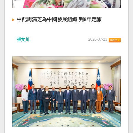
中配周滿芝為中國發展組織 判8年定讞
張文川
2026-07-23