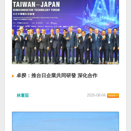
卓揆：推台日企業共同研發 深化合作
林薏茹
2026-08-04