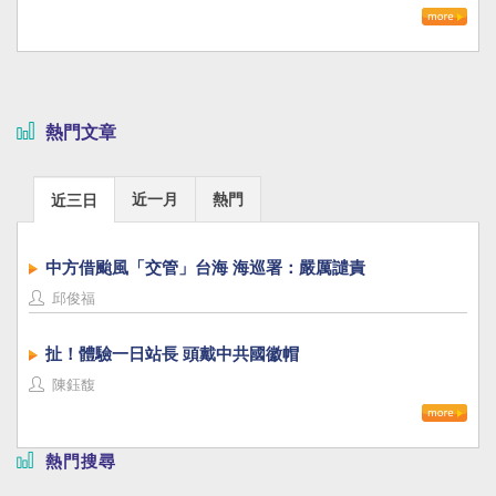
熱門文章
近一月
熱門
近三日
中方借颱風「交管」台海 海巡署：嚴厲譴責
邱俊福
扯！體驗一日站長 頭戴中共國徽帽
陳鈺馥
熱門搜尋