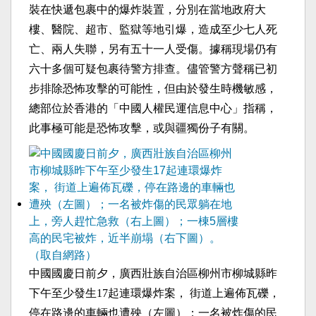
裝在快遞包裹中的爆炸裝置，分別在當地政府大
樓、醫院、超市、監獄等地引爆，造成至少七人死
亡、兩人失聯，另有五十一人受傷。據稱現場仍有
六十多個可疑包裹待警方排查。儘管警方聲稱已初
步排除恐怖攻擊的可能性，但由於發生時機敏感，
總部位於香港的「中國人權民運信息中心」指稱，
此事極可能是恐怖攻擊，或與疆獨份子有關。
中國國慶日前夕，廣西壯族自治區柳州市柳城縣昨
下午至少發生17起連環爆炸案， 街道上遍佈瓦礫，
停在路邊的車輛也遭殃（左圖）；一名被炸傷的民