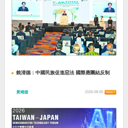
賴清德：中國民族促進惡法 國際應團結反制
黃靖媗
2026-08-05