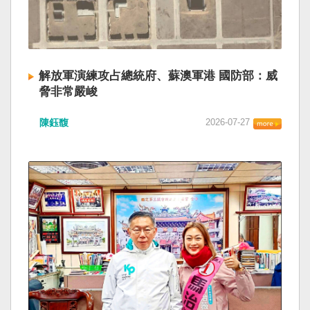
解放軍演練攻占總統府、蘇澳軍港 國防部：威
脅非常嚴峻
陳鈺馥
2026-07-27