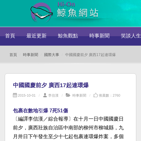
首頁
最近更新
鯨魚觀點
時事新聞
笑談人生
首頁
時事新聞
國際大事
中國國慶前夕 廣西17起連環爆
中國國慶前夕 廣西17起連環爆
2015-10-01
李信漢
時事新聞
推薦數：2760
包裹在數地引爆 7死51傷
〔編譯李信漢／綜合報導〕在十月一日中國國慶日
前夕，廣西壯族自治區中南部的柳州市柳城縣，九
月卅日下午發生至少十七起包裹連環爆炸案，多個