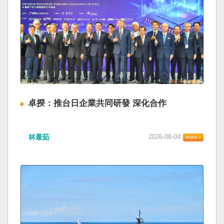
卓揆：推台日企業共同研發 深化合作
林薏茹
2026-08-04