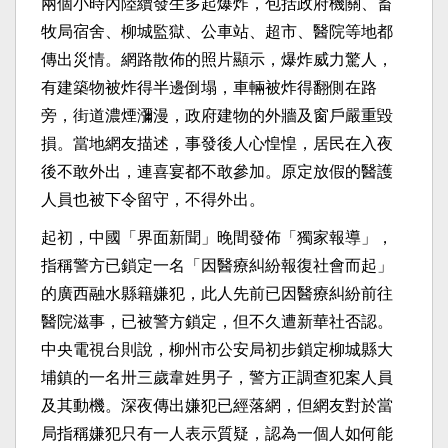
兩個小時內陸續發生多起爆炸，包括政府機關、畜
牧局宿舍、柳城監獄、公車站、超市、醫院等地都
傳出災情。網路散佈的照片顯示，爆炸威力驚人，
有建築物被炸得半邊倒塌，車輛被炸得翻側在路
旁，街道濃煙瀰漫，政府建物的外牆及窗戶嚴重毀
損。當地網友描述，事發後人心惶惶，居民在入夜
後不敢外出，連喜宴都不敢參加。原定放假的醫護
人員也被下令留守，不得外出。
起初，中國「界面新聞」晚間發佈「獨家報導」，
指稱警方已鎖定一名「因醫療糾紛報復社會而起」
的廣西融水縣籍嫌犯，此人先前已因醫療糾紛前往
醫院滋事，已被警方鎖定，但不久遭新華社否認。
中央電視台則說，柳州市公安局初步鎖定柳城縣大
埔鎮的一名卅三歲韋姓男子，警方正調查犯案人員
及其動機。深夜傳出嫌犯已經落網，但網友對於當
局指稱嫌犯只有一人表示質疑，認為一個人如何能