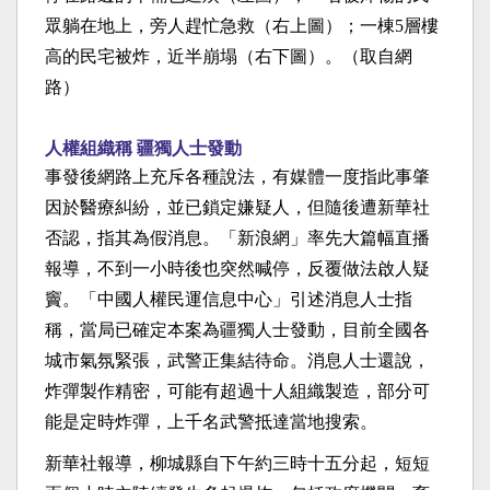
眾躺在地上，旁人趕忙急救（右上圖）；一棟5層樓
高的民宅被炸，近半崩塌（右下圖）。（取自網
路）
人權組織稱 疆獨人士發動
事發後網路上充斥各種說法，有媒體一度指此事肇
因於醫療糾紛，並已鎖定嫌疑人，但隨後遭新華社
否認，指其為假消息。「新浪網」率先大篇幅直播
報導，不到一小時後也突然喊停，反覆做法啟人疑
竇。「中國人權民運信息中心」引述消息人士指
稱，當局已確定本案為疆獨人士發動，目前全國各
城市氣氛緊張，武警正集結待命。消息人士還說，
炸彈製作精密，可能有超過十人組織製造，部分可
能是定時炸彈，上千名武警抵達當地搜索。
新華社報導，柳城縣自下午約三時十五分起，短短