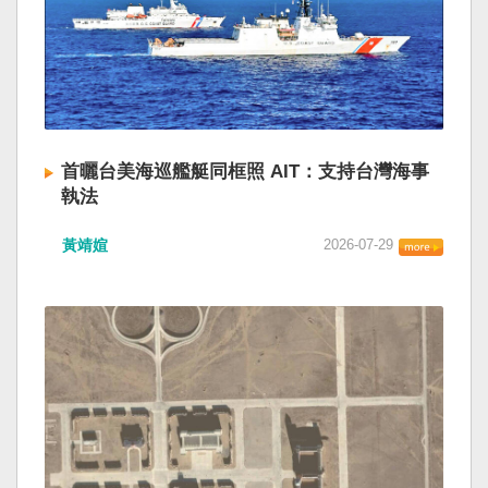
首曬台美海巡艦艇同框照 AIT：支持台灣海事
執法
黃靖媗
2026-07-29