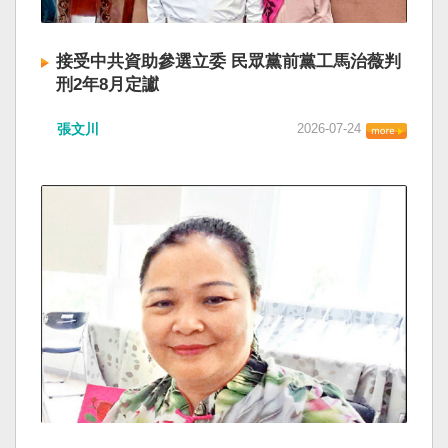
接受中共資助參選立委 民眾黨前黨工馬治薇判
刑2年8月定讞
張文川
2026-07-24