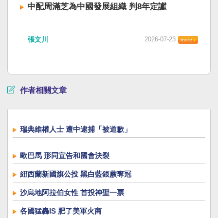
中配周滿芝為中國發展組織 判8年定讞
張文川
2026-07-23
作者相關文章
瑞典維權人士 遭中逮捕「被道歉」
歐巴馬 形同宣告和國會決裂
紐西蘭新國旗公投 黑白藍銀蕨奪冠
沙烏地阿拉伯女性 首投神聖一票
各國猛轟IS 肥了美軍火商