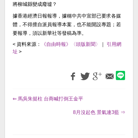
將柳城縣變成廢墟？
據香港經濟日報報導，據稱中共中宣部已要求各媒
體，不得擅自派員報導本案，也不能開設專題；若
要報導，須以新華社等發稿為準。
< 資料來源：
《自由時報》〈頭版新聞〉
｜
引用網
址
>
⇐ 馬吳朱挺柱 台商喊打倒王金平
8月沒起色 景氣連3藍 ⇒