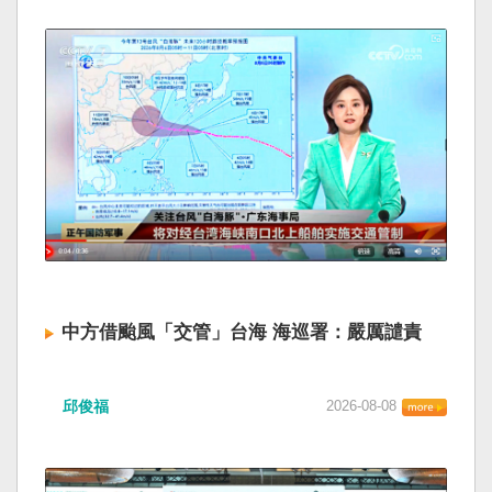
中方借颱風「交管」台海 海巡署：嚴厲譴責
邱俊福
2026-08-08